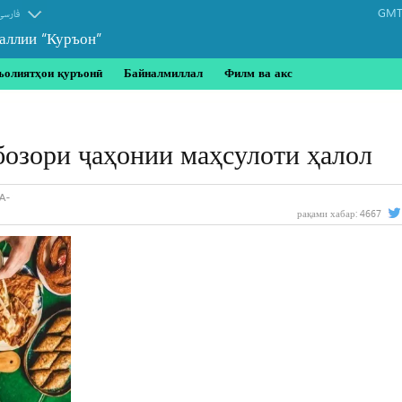
GMT-
فارسی
аллии “Куръон”
ъолиятҳои қуръонӣ
Байналмиллал
Филм ва акс
озори ҷаҳонии маҳсулоти ҳалол
рақами хабар:
4667