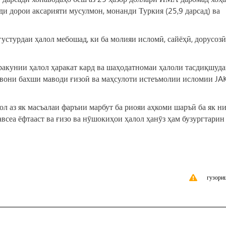
и дорои аксарияти мусулмон, монанди Туркия (25,9 дарсад) ва
густурдаи ҳалол мебошад, ки ба молияи исломӣ, сайёҳӣ, дорусозӣ
оракунии ҳалол ҳаракат кард ва шаҳодатномаи ҳалоли тасдиқшуд
нвони бахши маводи ғизоӣ ва маҳсулоти истеъмолии исломии JA
лол аз як масъалаи фаръии марбут ба риояи аҳкоми шаръӣ ба як н
всеа ёфтааст ва ғизо ва нӯшокиҳои ҳалол ҳанӯз ҳам бузургтарин
гузори