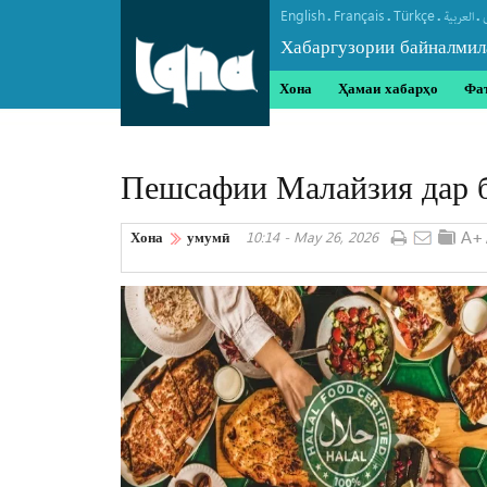
English
Français
Türkçe
.
.
.
.
العربیة
Хабаргузории байналмил
Хона
Ҳамаи хабарҳо
Фа
Пешсафии Малайзия дар б
Хона
умумӣ
10:14 - May 26, 2026