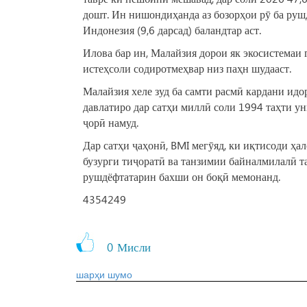
дошт. Ин нишондиҳанда аз бозорҳои рӯ ба рушд
Индонезия (9,6 дарсад) баландтар аст.
Илова бар ин, Малайзия дорои як экосистемаи 
истеҳсоли содиротмеҳвар низ паҳн шудааст.
Малайзия хеле зуд ба самти расмӣ кардани ид
давлатиро дар сатҳи миллӣ соли 1994 таҳти у
ҷорӣ намуд.
Дар сатҳи ҷаҳонӣ, BMI мегӯяд, ки иқтисоди ҳа
бузурги тиҷоратӣ ва танзимии байналмилалӣ та
рушдёфтатарин бахши он боқӣ мемонанд.
4354249
0
Мисли
шарҳи шумо