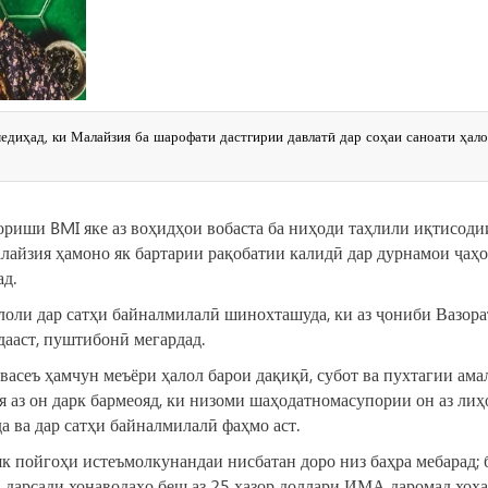
едиҳад, ки Малайзия ба шарофати дастгирии давлатӣ дар соҳаи саноати ҳало
зориши BMI яке аз воҳидҳои вобаста ба ниҳоди таҳлили иқтисоди
алайзия ҳамоно як бартарии рақобатии калидӣ дар дурнамои ҷаҳ
д.
оли дар сатҳи байналмилалӣ шинохташуда, ки аз ҷониби Вазора
ааст, пуштибонӣ мегардад.
 васеъ ҳамчун меъёри ҳалол барои дақиқӣ, субот ва пухтагии ама
 аз он дарк бармеояд, ки низоми шаҳодатномасупории он аз лиҳ
а ва дар сатҳи байналмилалӣ фаҳмо аст.
к пойгоҳи истеъмолкунандаи нисбатан доро низ баҳра мебарад; 
6 дарсади хонаводаҳо беш аз 25 ҳазор доллари ИМА даромад хоҳ