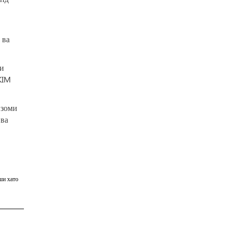
 ва
аи
KIM
изоми
 ва
ши хато