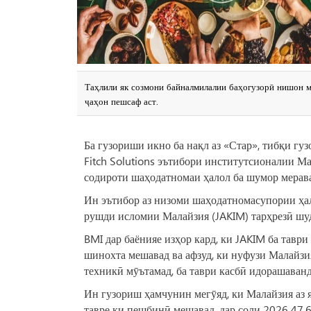
Таҳлили як созмони байналмилалии баҳогузорӣ нишон м
ҷаҳон пешсаф аст.
Ба гузориши икно ба нақл аз «Стар», тибқи гу
Fitch Solutions эътибори институтсионалии М
содироти шаҳодатномаи ҳалол ба шумор мерава
Ин эътибор аз низоми шаҳодатномасупории ҳал
рушди исломии Малайзия (JAKIM) тарҳрезӣ шуд
BMI дар баёнияе изҳор кард, ки JAKIM ба таври
шинохта мешавад ва афзуд, ки нуфузи Малайзия
техникӣ мӯътамад, ба таври касбӣ идорашаванд
Ин гузориш ҳамчунин мегӯяд, ки Малайзия аз я
тавре ки пешбинӣ мешавад, дар соли 2026 47,