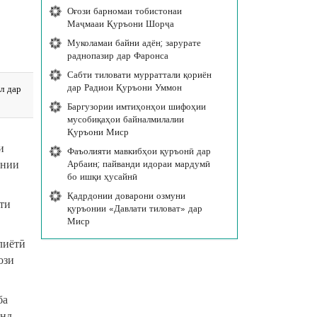
Оғози барномаи тобистонаи
Маҷмааи Қуръони Шорҷа
Муколамаи байни адён; зарурате
раднопазир дар Фаронса
Сабти тиловати мурраттали қориён
дар Радиои Қуръони Уммон
л дар
Баргузории имтиҳонҳои шифоҳии
мусобиқаҳои байналмилалии
Қуръони Миср
и
Фаъолияти мавкибҳои қуръонӣ дар
онии
Арбаин; пайванди идораи мардумӣ
бо ишқи ҳусайнӣ
Қадрдонии доварони озмуни
ти
қуръонии «Давлати тиловат» дар
Миср
лиётӣ
ози
ба
анд