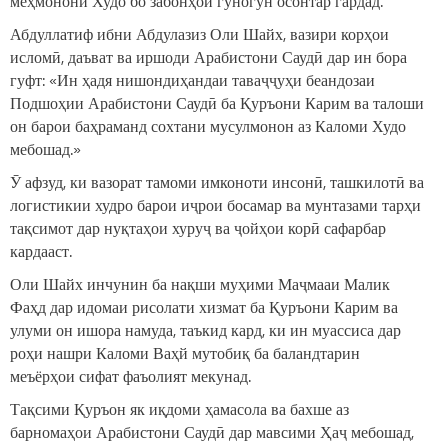
меҳмонони Худо бо забонҳои гуногун осонтар гардад.
Абдуллатиф ибни Абдулазиз Оли Шайх, вазири корҳои
исломӣ, даъват ва иршоди Арабистони Саудӣ дар ин бора
гуфт: «Ин ҳадя нишондиҳандаи таваҷҷуҳи беандозаи
Подшоҳии Арабистони Саудӣ ба Қуръони Карим ва талоши
он барои баҳраманд сохтани мусулмонон аз Каломи Худо
мебошад.»
Ӯ афзуд, ки вазорат тамоми имконоти инсонӣ, ташкилотӣ ва
логистикии худро барои иҷрои босамар ва мунтазами тарҳи
тақсимот дар нуқтаҳои хуруҷ ва ҷойҳои корӣ сафарбар
кардааст.
Оли Шайх инчунин ба нақши муҳими Маҷмааи Малик
Фаҳд дар идомаи рисолати хизмат ба Қуръони Карим ва
улуми он ишора намуда, таъкид кард, ки ин муассиса дар
роҳи нашри Каломи Ваҳй мутобиқ ба баландтарин
меъёрҳои сифат фаъолият мекунад.
Тақсими Қуръон як иқдоми ҳамасола ва бахше аз
барномаҳои Арабистони Саудӣ дар мавсими Ҳаҷ мебошад,