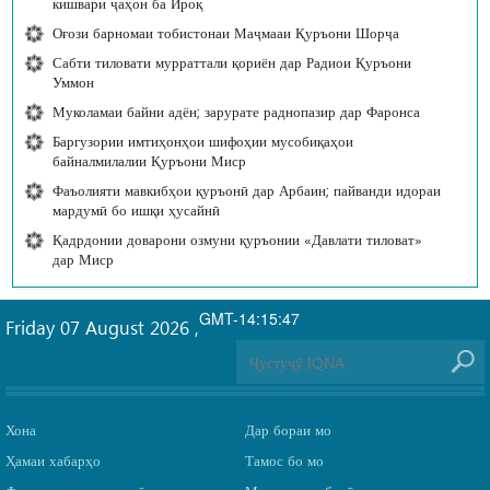
кишвари ҷаҳон ба Ироқ
Оғози барномаи тобистонаи Маҷмааи Қуръони Шорҷа
Сабти тиловати мурраттали қориён дар Радиои Қуръони
Уммон
Муколамаи байни адён; зарурате раднопазир дар Фаронса
Баргузории имтиҳонҳои шифоҳии мусобиқаҳои
байналмилалии Қуръони Миср
Фаъолияти мавкибҳои қуръонӣ дар Арбаин; пайванди идораи
мардумӣ бо ишқи ҳусайнӣ
Қадрдонии доварони озмуни қуръонии «Давлати тиловат»
дар Миср
GMT-14:15:47
Friday 07 August 2026
,
Хона
Дар бораи мо
Ҳамаи хабарҳо
Тамос бо мо