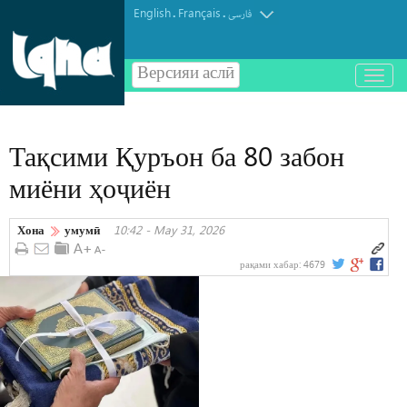
English
Français
.
.
فارسی
Версияи аслӣ
باز
و
بسته
کردن
Тақсими Қуръон ба 80 забон
منو
миёни ҳоҷиён
Хона
умумӣ
10:42 - May 31, 2026
рақами хабар:
4679