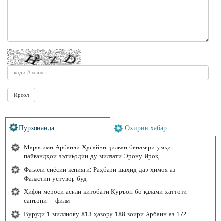
Пурхонанда
Охирин хабар
Маросими Арбаини Ҳусайнӣ ҷилваи беназири умқи
пайвандҳои эътиқодии ду миллати Эрону Ироқ
Фаъоли сиёсии кениягӣ: Раҳбари шаҳид дар ҳимоя аз
Фаластин устувор буд
Ҳифзи мероси асили китобати Қуръон бо қалами хаттоти
санъонӣ + филм
Вуруди 1 миллиону 813 ҳазору 188 зоири Арбаин аз 172