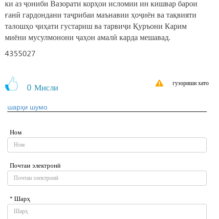
ки аз ҷониби Вазорати корҳои исломии ин кишвар барои
ғанӣ гардондани таҷрибаи маънавии ҳоҷиён ва тақвияти
талошҳо ҷиҳати густариш ва тарвиҷи Қуръони Карим
миёни мусулмонони ҷаҳон амалӣ карда мешавад.
4355027
гузориши хато
0
Мисли
шарҳи шумо
Ном
Почтаи электронӣ
* Шарҳ