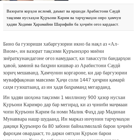
Вазорати корҳои исломӣ, даъват ва иршоди Арабистони Саудӣ
тақсими нусхаҳои Қуръони Карим ва тарҷумаҳои онро ҳамчун
ҳадяи Ходими Ҳарамайни Шарифайн ба ҳоҷиён оғоз кардааст.
Бино ба гузориши хабаргузории икно ба нақл аз «Ал-
Виом», ин вазорат тақсими Қуръонҳоро миёни
зиёраткунандагоне оғоз намудааст, ки тавассути бандарҳои
ҳавоӣ, заминӣ ва баҳрии кишвар аз Арабистони Саудӣ
хориҷ мешаванд. Ҳамчунин коргароне, ки дар баргузории
муваффақонаи мавсими Ҳаҷи соли 1447 ҳиҷрии қамарӣ
саҳм гузоштаанд, аз ин ҳадя баҳраманд мегарданд.
Ин ҳадяи шоҳона тақсими 1 миллиону 900 ҳазор нусхаи
Қуръони Каримро дар бар мегирад, ки аз ҷониби маҷмааи
чопи Қуръони Карим ба номи Малик Фаҳд дар Мадинаи
Мунаввара нашр шудаанд. Ин марказ инчунин тарҷумаҳои
дақиқи Қуръонро ба 80 забони байналмилалӣ барои ҳоҷиён
фароҳам овардааст, то дарки оятҳои Қуръон барои