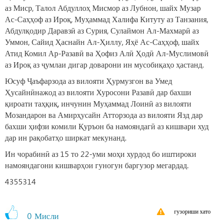
аз Миср, Талол Абдуллоҳ Мисмор аз Лубнон, шайх Музар
Ас-Саҳҳоф аз Ироқ, Муҳаммад Халифа Китуту аз Танзания,
Абдулқодир Даравзӣ аз Сурия, Сулаймон Ал-Махмарӣ аз
Уммон, Сайид Ҳаснайн Ал-Ҳиллу, Яҳё Ас-Саҳҳоф, шайх
Атид Комил Ар-Разавӣ ва Ҳофиз Алӣ Ҳодӣ Ал-Муслимовӣ
аз Ироқ аз ҷумлаи дигар доварони ин мусобиқаҳо ҳастанд.
Юсуф Ҷаъфарзода аз вилояти Ҳурмузгон ва Умед
Ҳусайнӣнажод аз вилояти Хуросони Разавӣ дар бахши
қироати таҳқиқ, инчунин Муҳаммад Лоинӣ аз вилояти
Мозандарон ва Амирҳусайн Атторзода аз вилояти Язд дар
бахши ҳифзи комили Қуръон ба намояндагӣ аз кишвари худ
дар ин рақобатҳо ширкат мекунанд.
Ин чорабинӣ аз 15 то 22-уми моҳи хурдод бо иштироки
намояндагони кишварҳои гуногун баргузор мегардад.
4355314
гузориши хато
0
Мисли