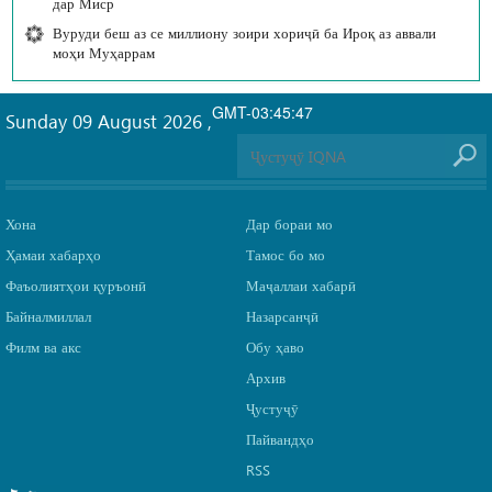
дар Миср
Вуруди беш аз се миллиону зоири хориҷӣ ба Ироқ аз аввали
моҳи Муҳаррам
GMT-03:45:47
Sunday 09 August 2026
,
Хона
Дар бораи мо
Ҳамаи хабарҳо
Тамос бо мо
Фаъолиятҳои қуръонӣ
Маҷаллаи хабарӣ
Байналмиллал
Назарсанҷӣ
Филм ва акс
Обу ҳаво
Архив
Ҷустуҷӯ
Пайвандҳо
RSS