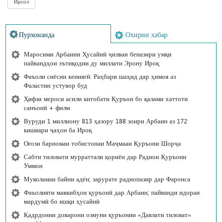
Пурхонанда
Охирин хабар
Маросими Арбаини Ҳусайнӣ ҷилваи беназири умқи
пайвандҳои эътиқодии ду миллати Эрону Ироқ
Фаъоли сиёсии кениягӣ: Раҳбари шаҳид дар ҳимоя аз
Фаластин устувор буд
Ҳифзи мероси асили китобати Қуръон бо қалами хаттоти
санъонӣ + филм
Вуруди 1 миллиону 813 ҳазору 188 зоири Арбаин аз 172
кишвари ҷаҳон ба Ироқ
Оғози барномаи тобистонаи Маҷмааи Қуръони Шорҷа
Сабти тиловати мурраттали қориён дар Радиои Қуръони
Уммон
Муколамаи байни адён; зарурате раднопазир дар Фаронса
Фаъолияти мавкибҳои қуръонӣ дар Арбаин; пайванди идораи
мардумӣ бо ишқи ҳусайнӣ
Қадрдонии доварони озмуни қуръонии «Давлати тиловат»