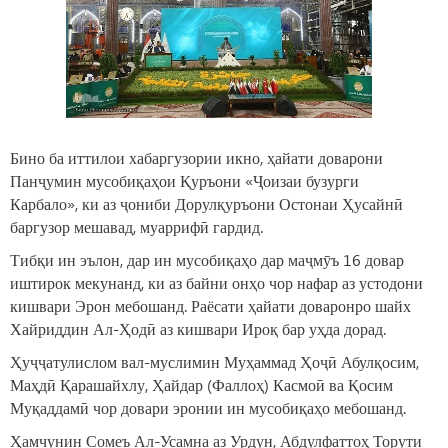
Бино ба иттилои хабаргузории икно, ҳайати доварони
Панҷумин мусобиқаҳои Қуръони «Ҷоизаи бузурги
Карбало», ки аз ҷониби Дорулқуръони Остонаи Ҳусайнӣ
баргузор мешавад, муаррифӣ гардид.
Тибқи ин эълон, дар ин мусобиқаҳо дар маҷмӯъ 16 довар
иштирок мекунанд, ки аз байни онҳо чор нафар аз устодони
кишвари Эрон мебошанд. Раёсати ҳайати доваронро шайх
Хайриддин Ал-Ҳодӣ аз кишвари Ироқ бар уҳда дорад.
Ҳуҷҷатулислом вал-муслимин Муҳаммад Ҳоҷӣ Абулқосим,
Маҳдӣ Қарашайхлу, Ҳайдар (Фаллоҳ) Касмоӣ ва Қосим
Муқаддамӣ чор довари эронии ин мусобиқаҳо мебошанд.
Ҳамчунин Сомеъ Ал-Усамна аз Урдун, Абдулфаттоҳ Торути