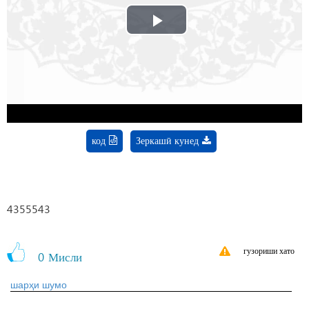
Play
Video
код
Зеркашӣ кунед
4355543
гузориши хато
0
Мисли
шарҳи шумо