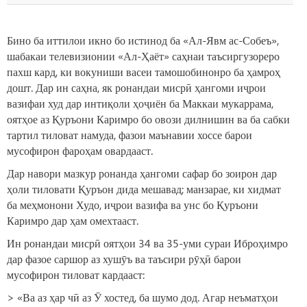
Бино ба иттилои икно бо истинод ба «Ал-Явм ас-Собеъ»,
шабакаи телевизионии «Ал-Ҳаёт» саҳнаи таъсиргузореро
пахш кард, ки вокуниши васеи тамошобинонро ба ҳамроҳ
дошт. Дар ин саҳна, як ронандаи мисрӣ ҳангоми иҷрои
вазифаи худ дар интиқоли ҳоҷиён ба Маккаи мукаррама,
оятҳое аз Қуръони Каримро бо овози дилнишин ва ба сабки
тартил тиловат намуда, фазои маънавии хоссе барои
мусофирон фароҳам овардааст.
Дар навори мазкур ронанда ҳангоми сафар бо зоирон дар
ҳоли тиловати Қуръон дида мешавад; манзарае, ки хидмат
ба меҳмонони Худо, иҷрои вазифа ва унс бо Қуръони
Каримро дар ҳам омехтааст.
Ин ронандаи мисрӣ оятҳои 34 ва 35-уми сураи Иброҳимро
дар фазое саршор аз хушӯъ ва таъсири рӯҳӣ барои
мусофирон тиловат кардааст:
> «Ва аз ҳар чӣ аз Ӯ хостед, ба шумо дод. Агар неъматҳои