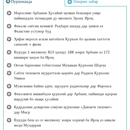
Пурхонанда
Охирин хабар
Маросими Арбаини Ҳусайнӣ ҷилваи беназири умқи
пайвандҳои эътиқодии ду миллати Эрону Ироқ
Фаъоли сиёсии кениягӣ: Раҳбари шаҳид дар ҳимоя аз
Фаластин устувор буд
Ҳифзи мероси асили китобати Қуръон бо қалами хаттоти
санъонӣ + филм
Вуруди 1 миллиону 813 ҳазору 188 зоири Арбаин аз 172
кишвари ҷаҳон ба Ироқ
Оғози барномаи тобистонаи Маҷмааи Қуръони Шорҷа
Сабти тиловати мурраттали қориён дар Радиои Қуръони
Уммон
Муколамаи байни адён; зарурате раднопазир дар Фаронса
Фаъолияти мавкибҳои қуръонӣ дар Арбаин; пайванди идораи
мардумӣ бо ишқи ҳусайнӣ
Қадрдонии доварони озмуни қуръонии «Давлати тиловат»
дар Миср
Вуруди беш аз се миллиону зоири хориҷӣ ба Ироқ аз аввали
моҳи Муҳаррам