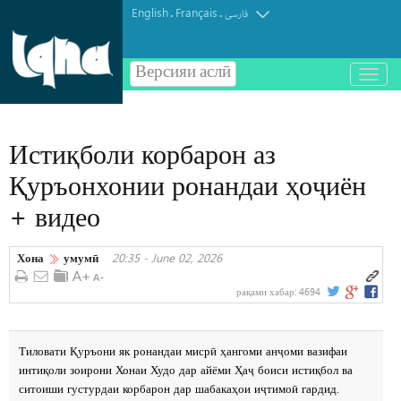
English
Français
.
.
فارسی
Версияи аслӣ
باز
و
بسته
کردن
Истиқболи корбарон аз
منو
Қуръонхонии ронандаи ҳоҷиён
+ видео
Хона
умумӣ
20:35 - June 02, 2026
рақами хабар:
4694
Тиловати Қуръони як ронандаи мисрӣ ҳангоми анҷоми вазифаи
интиқоли зоирони Хонаи Худо дар айёми Ҳаҷ боиси истиқбол ва
ситоиши густурдаи корбарон дар шабакаҳои иҷтимоӣ гардид.