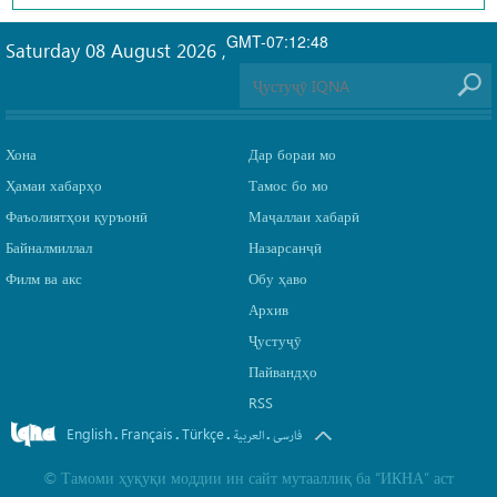
GMT-07:12:48
Saturday 08 August 2026
,
Хона
Дар бораи мо
Ҳамаи хабарҳо
Тамос бо мо
Фаъолиятҳои қуръонӣ
Маҷаллаи хабарӣ
Байналмиллал
Назарсанҷӣ
Филм ва акс
Обу ҳаво
Архив
Ҷустуҷӯ
Пайвандҳо
RSS
English
Français
Türkçe
.
.
.
.
فارسی
العربیة
©
Тамоми ҳуқуқи моддии ин сайт мутааллиқ ба
“ИКНА”
аст