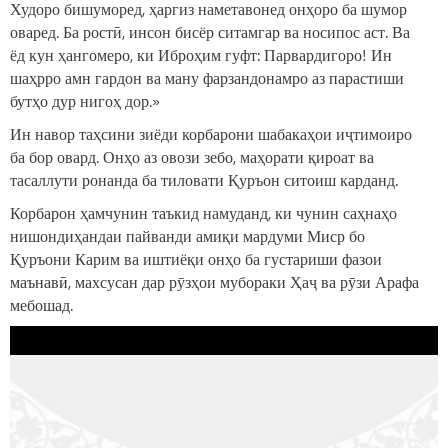
Худоро бишуморед, ҳаргиз наметавонед онҳоро ба шумор
оваред. Ба ростӣ, инсон бисёр ситамгар ва носипос аст. Ва
ёд кун ҳангомеро, ки Иброҳим гуфт: Парвардигоро! Ин
шаҳрро амн гардон ва ману фарзандонамро аз парастиши
бутҳо дур нигоҳ дор.»
Ин навор таҳсини зиёди корбарони шабакаҳои иҷтимоиро
ба бор овард. Онҳо аз овози зебо, маҳорати қироат ва
тасаллути ронанда ба тиловати Қуръон ситоиш карданд.
Корбарон ҳамчунин таъкид намуданд, ки чунин саҳнаҳо
нишондиҳандаи пайванди амиқи мардуми Миср бо
Қуръони Карим ва иштиёқи онҳо ба густариши фазои
маънавӣ, махсусан дар рӯзҳои мубораки Ҳаҷ ва рӯзи Арафа
мебошад.