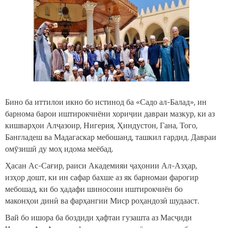
Бино ба иттилои икно бо истинод ба «Садо ал-Балад», ин
барнома барои иштирокчиёни хориҷии давраи мазкур, ки аз
кишварҳои Алҷазоир, Нигерия, Ҳиндустон, Гана, Того,
Бангладеш ва Мадагаскар мебошанд, ташкил гардид. Давраи
омӯзишӣ ду моҳ идома меёбад.
Ҳасан Ас-Сағир, раиси Академияи ҷаҳонии Ал-Азҳар,
изҳор дошт, ки ин сафар бахше аз як барномаи фарогир
мебошад, ки бо ҳадафи шиносоии иштирокчиён бо
маконҳои динӣ ва фарҳангии Миср роҳандозӣ шудааст.
Вай бо ишора ба боздиди ҳафтаи гузашта аз Масҷиди