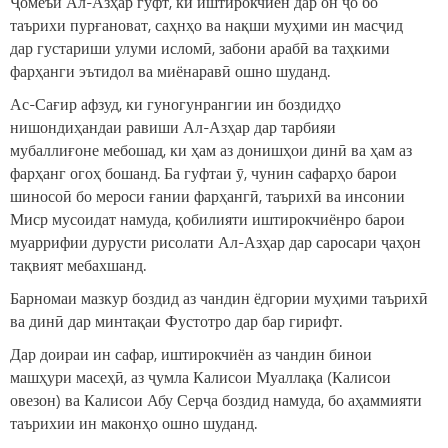
Ҷомеъи Ал-Азҳар гуфт, ки иштирокчиён дар он ҷо бо
таърихи пурғановат, саҳнҳо ва нақши муҳими ин масҷид
дар густариши улуми исломӣ, забони арабӣ ва таҳкими
фарҳанги эътидол ва миёнаравӣ ошно шуданд.
Ас-Сағир афзуд, ки гуногунрангии ин боздидҳо
нишондиҳандаи равиши Ал-Азҳар дар тарбияи
мубаллиғоне мебошад, ки ҳам аз донишҳои динӣ ва ҳам аз
фарҳанг огоҳ бошанд. Ба гуфтаи ӯ, чунин сафарҳо барои
шиносоӣ бо мероси ғании фарҳангӣ, таърихӣ ва инсонии
Миср мусоидат намуда, қобилияти иштирокчиёнро барои
муаррифии дурусти рисолати Ал-Азҳар дар саросари ҷаҳон
тақвият мебахшанд.
Барномаи мазкур боздид аз чандин ёдгории муҳими таърихӣ
ва динӣ дар минтақаи Фустотро дар бар гирифт.
Дар доираи ин сафар, иштирокчиён аз чандин бинои
машҳури масеҳӣ, аз ҷумла Калисои Муаллақа (Калисои
овезон) ва Калисои Абу Серҷа боздид намуда, бо аҳаммияти
таърихии ин маконҳо ошно шуданд.