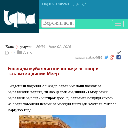
English
Français
.
.
فارسی
Версияи аслӣ
باز
و
بسته
کردن
Хона
умумӣ
20:36 - June 02, 2026
منو
рақами хабар:
4695
Боздиди мубаллиғони хориҷӣ аз осори
таърихии динии Миср
Академияи ҷаҳонии Ал-Азҳар барои имомони ҷамоат ва
мубаллиғони хориҷӣ, ки дар давраи омӯзишии «Омодасозии
мубаллиғи муосир» иштирок доранд, барномаи боздиди саҳроӣ
аз осори таърихии исломӣ ва масеҳии минтақаи Фустоти Мисрро
баргузор кард.