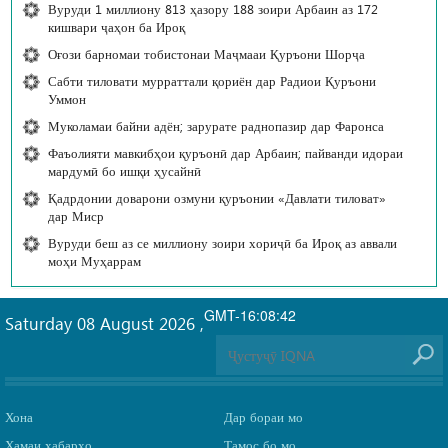
Вуруди 1 миллиону 813 ҳазору 188 зоири Арбаин аз 172
кишвари ҷаҳон ба Ироқ
Оғози барномаи тобистонаи Маҷмааи Қуръони Шорҷа
Сабти тиловати мурраттали қориён дар Радиои Қуръони
Уммон
Муколамаи байни адён; зарурате раднопазир дар Фаронса
Фаъолияти мавкибҳои қуръонӣ дар Арбаин; пайванди идораи
мардумӣ бо ишқи ҳусайнӣ
Қадрдонии доварони озмуни қуръонии «Давлати тиловат»
дар Миср
Вуруди беш аз се миллиону зоири хориҷӣ ба Ироқ аз аввали
моҳи Муҳаррам
GMT-16:08:42
Saturday 08 August 2026
,
Хона
Дар бораи мо
Ҳамаи хабарҳо
Тамос бо мо