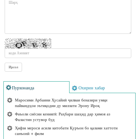
Пурхонанда
Охирин хабар
Маросими Арбаини Ҳусайнӣ ҷилваи беназири умқи
пайвандҳои эътиқодии ду миллати Эрону Ироқ
Фаъоли сиёсии кениягӣ: Раҳбари шаҳид дар ҳимоя аз
Фаластин устувор буд
Ҳифзи мероси асили китобати Қуръон бо қалами хаттоти
санъонӣ + филм