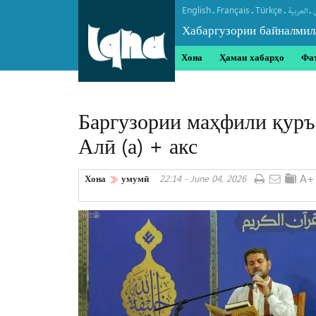
English
Français
Türkçe
.
.
.
.
العربیة
Хабаргузории байналмил
Хона
Ҳамаи хабарҳо
Фа
Баргузории маҳфили қуръ
Алӣ (а) + акс
Хона
умумӣ
22:14 - June 04, 2026