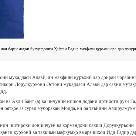
омаи барномаҳои бузургдошти Ҳафтаи Ғадир маҳфили қуръониеро дар ҳузур
тони муқаддаси Алавӣ, ин маҳфили қуръонӣ дар доираи чорабин
тикори Дорулқуръони Остони муқаддаси Алавӣ дар саҳни мутаҳ
ид.
н ва Аҳли Байт (а) ва инчунин нишон додани иртиботи рӯзи Ға
он оятҳое аз сураи муборакаи Моида, ки ба таъйини Амирулмуъ
чунин иштироки донишҷӯён ва кормандони бахши Дорулқуръони
рҳанги қуръонӣ ва таҳкими мафҳумҳо ва арзишҳои Иди Ғадир да