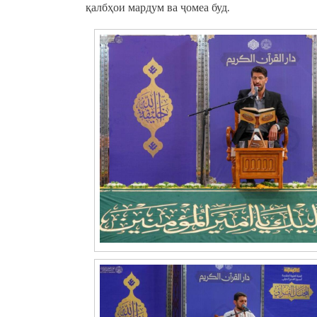
қалбҳои мардум ва ҷомеа буд.