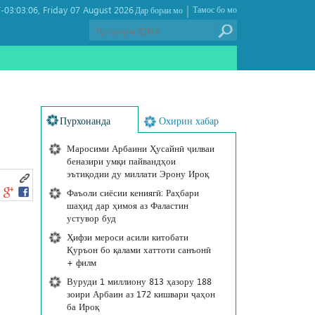
|
03:03:06
Friday 07 August 2026 ,
Тамос бо мо
Дар бораи мо
Пурхонанда
Охирин хабар
Маросими Арбаини Ҳусайнӣ ҷилваи
беназири умқи пайвандҳои
эътиқодии ду миллати Эрону Ироқ
Фаъоли сиёсии кениягӣ: Раҳбари
шаҳид дар ҳимоя аз Фаластин
устувор буд
Ҳифзи мероси асили китобати
Қуръон бо қалами хаттоти санъонӣ
+ филм
Вуруди 1 миллиону 813 ҳазору 188
зоири Арбаин аз 172 кишвари ҷаҳон
ба Ироқ