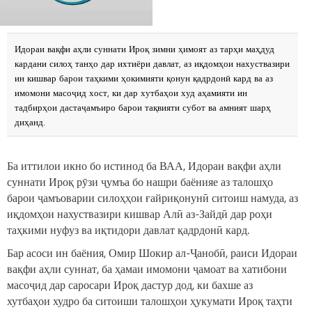
Идораи вақфи аҳли суннати Ироқ зимни ҳимоят аз тарҳи маҳдуд
кардани силоҳ танҳо дар ихтиёри давлат, аз иқдомҳои нахуствазири
ин кишвар барои таҳкими ҳокимияти қонун қадрдонӣ кард ва аз
имомони масоҷид хост, ки дар хутбаҳои худ аҳамияти ин
тадбирҳои дастаҷамъиро барои тақвияти субот ва амният шарҳ
диҳанд.
Ба иттилои икно бо истинод ба ВАА, Идораи вақфи аҳли
суннати Ироқ рӯзи ҷумъа бо нашри баёнияе аз талошҳо
барои ҷамъоварии силоҳҳои ғайриқонунӣ ситоиш намуда, аз
иқдомҳои нахуствазири кишвар Алӣ аз-Зайдӣ дар роҳи
таҳкими нуфуз ва иқтидори давлат қадрдонӣ кард.
Бар асоси ин баёния, Омир Шокир ал-Ҷанобӣ, раиси Идораи
вақфи аҳли суннат, ба ҳамаи имомони ҷамоат ва хатибони
масоҷид дар саросари Ироқ дастур дод, ки бахше аз
хутбаҳои худро ба ситоиши талошҳои ҳукумати Ироқ таҳти