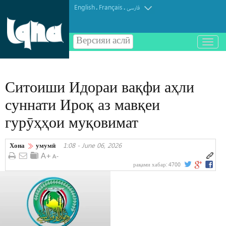
English
Français
.
.
فارسی
Версияи аслӣ
باز
و
بسته
کردن
Ситоиши Идораи вақфи аҳли
منو
суннати Ироқ аз мавқеи
гурӯҳҳои муқовимат
Хона
умумӣ
1:08 - June 06, 2026
рақами хабар:
4700