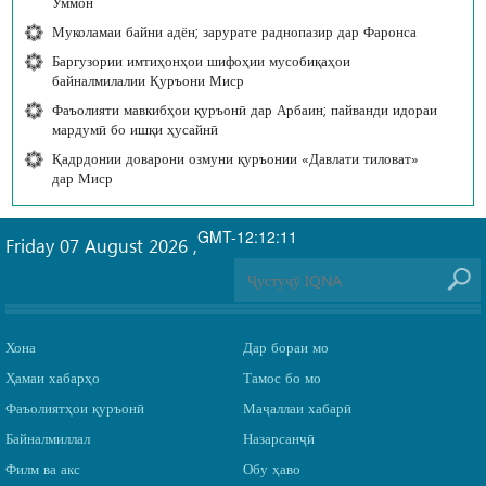
Уммон
Муколамаи байни адён; зарурате раднопазир дар Фаронса
Баргузории имтиҳонҳои шифоҳии мусобиқаҳои
байналмилалии Қуръони Миср
Фаъолияти мавкибҳои қуръонӣ дар Арбаин; пайванди идораи
мардумӣ бо ишқи ҳусайнӣ
Қадрдонии доварони озмуни қуръонии «Давлати тиловат»
дар Миср
GMT-12:12:11
Friday 07 August 2026
,
Хона
Дар бораи мо
Ҳамаи хабарҳо
Тамос бо мо
Фаъолиятҳои қуръонӣ
Маҷаллаи хабарӣ
Байналмиллал
Назарсанҷӣ
Филм ва акс
Обу ҳаво