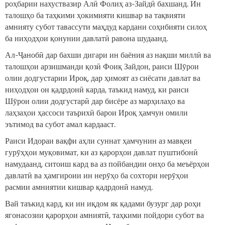
роҳбарии нахуствазир Алӣ Фолиҳ аз-Зайдӣ бахшанд. Ин
талошҳо ба таҳкими ҳокимияти кишвар ва тақвияти
амнияту субот тавассути маҳдуд кардани соҳибияти силоҳ
ба ниҳодҳои қонунии давлатӣ равона шудаанд.
Ал-Ҷанобӣ дар бахши дигари ин баёния аз нақши миллӣ ва
талошҳои арзишманди қозӣ Фоиқ Зайдон, раиси Шӯрои
олии додгустарии Ироқ, дар ҳимоят аз сиёсати давлат ва
ниҳодҳои он қадрдонӣ карда, таъкид намуд, ки раиси
Шӯрои олии додгустарӣ дар бисёре аз марҳилаҳо ва
лаҳзаҳои ҳассоси таърихӣ барои Ироқ ҳамчун омили
эътимод ва субот амал кардааст.
Раиси Идораи вақфи аҳли суннат ҳамчунин аз мавқеи
гурӯҳҳои муқовимат, ки аз қарорҳои давлат пуштибонӣ
намудаанд, ситоиш кард ва аз пойбандии онҳо ба меъёрҳои
давлатӣ ва ҳамгироии ин нерӯҳо ба сохтори нерӯҳои
расмии амниятии кишвар қадрдонӣ намуд.
Вай таъкид кард, ки ин иқдом як қадами бузург дар роҳи
ягонасозии қарорҳои амниятӣ, таҳкими пойдори субот ва