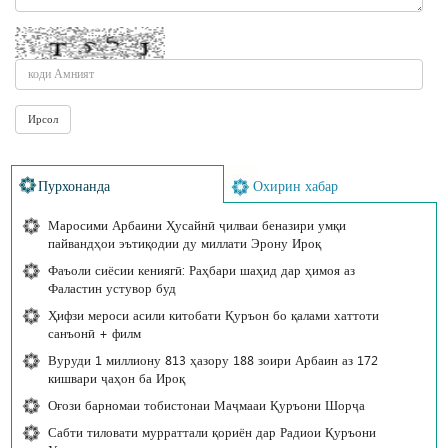
Пурхонанда
Охирин хабар
Маросими Арбаини Ҳусайнӣ ҷилваи беназири умқи
пайвандҳои эътиқодии ду миллати Эрону Ироқ
Фаъоли сиёсии кениягӣ: Раҳбари шаҳид дар ҳимоя аз
Фаластин устувор буд
Ҳифзи мероси асили китобати Қуръон бо қалами хаттоти
санъонӣ + филм
Вуруди 1 миллиону 813 ҳазору 188 зоири Арбаин аз 172
кишвари ҷаҳон ба Ироқ
Оғози барномаи тобистонаи Маҷмааи Қуръони Шорҷа
Сабти тиловати мурраттали қориён дар Радиои Қуръони