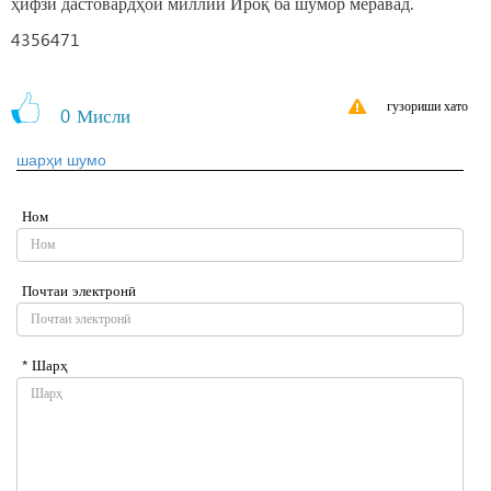
ҳифзи дастовардҳои миллии Ироқ ба шумор меравад.
4356471
гузориши хато
0
Мисли
шарҳи шумо
Ном
Почтаи электронӣ
* Шарҳ