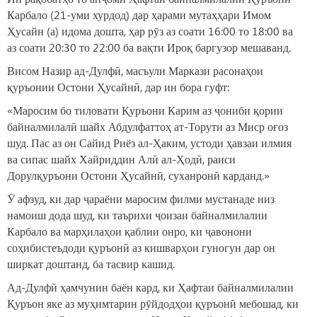
Карбало (21-уми хурдод) дар ҳарами мутаҳҳари Имом
Ҳусайн (а) идома дошта, ҳар рӯз аз соати 16:00 то 18:00 ва
аз соати 20:30 то 22:00 ба вақти Ироқ баргузор мешаванд.
Висом Назир ад-Дулфӣ, масъули Маркази расонаҳои
қуръонии Остони Ҳусайнӣ, дар ин бора гуфт:
«Маросим бо тиловати Қуръони Карим аз ҷониби қории
байналмилалӣ шайх Абдулфаттоҳ ат-Торути аз Миср оғоз
шуд. Пас аз он Сайид Риёз ал-Ҳаким, устоди ҳавзаи илмия
ва сипас шайх Хайриддин Алӣ ал-Ҳодӣ, раиси
Дорулқуръони Остони Ҳусайнӣ, суханронӣ карданд.»
Ӯ афзуд, ки дар ҷараёни маросим филми мустанаде низ
намоиш дода шуд, ки таърихи ҷоизаи байналмилалии
Карбало ва марҳилаҳои қаблии онро, ки ҷавонони
соҳибистеъдоди қуръонӣ аз кишварҳои гуногун дар он
ширкат доштанд, ба тасвир кашид.
Ад-Дулфӣ ҳамчунин баён кард, ки Ҳафтаи байналмилалии
Қуръон яке аз муҳимтарин рӯйдодҳои қуръонӣ мебошад, ки