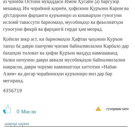
аз ҷониби Остони муқаддаси Имом Ҳусайн (а) баргузор
мешавад. Ин чорабинӣ қориён, ҳофизони Қуръони Карим ва
дӯстдорони фарҳанги қуръониро аз кишварҳои гуногуни
исломӣ тавассути барномаҳо, мусобиқаҳо ва фаъолиятҳои
гуногуни фикрӣ ва фарҳангӣ гирди ҳам меорад.
Қобили зикр аст, ки барномаҳои Ҳафтаи ҷаҳонии Қуръон
танҳо ба даври панҷуми ҷоизаи байналмилалии Карбало дар
бахшҳои тиловат ва ҳифзи Қуръон маҳдуд намешаванд,
балки инчунин даври аввали мусобиқаҳои байналмилалии
наврасон, даври чоруми намоишгоҳи хаттотии «Набаи
Азим» ва дигар чорабиниҳои қуръониро низ дар бар
мегиранд.
4356719
гузориши хато
0
Мисли
шарҳи шумо