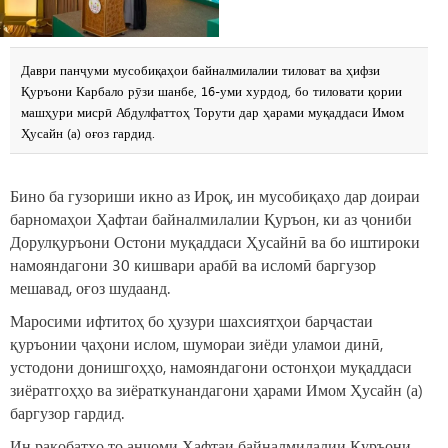
Даври панҷуми мусобиқаҳои байналмилалии тиловат ва ҳифзи
Қуръони Карбало рӯзи шанбе, 16-уми хурдод, бо тиловати қории
машҳури мисрӣ Абдулфаттоҳ Торути дар ҳарами муқаддаси Имом
Ҳусайн (а) оғоз гардид.
Бино ба гузориши икно аз Ироқ, ин мусобиқаҳо дар доираи
барномаҳои Ҳафтаи байналмилалии Қуръон, ки аз ҷониби
Дорулқуръони Остони муқаддаси Ҳусайнӣ ва бо иштироки
намояндагони 30 кишвари арабӣ ва исломӣ баргузор
мешавад, оғоз шудаанд.
Маросими ифтитоҳ бо ҳузури шахсиятҳои барҷастаи
қуръонии ҷаҳони ислом, шумораи зиёди уламои динӣ,
устодони донишгоҳҳо, намояндагони остонҳои муқаддаси
зиёратгоҳҳо ва зиёраткунандагони ҳарами Имом Ҳусайн (а)
баргузор гардид.
Ин рақобатҳо то анҷоми Ҳафтаи байналмилалии Қуръони