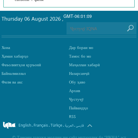
GMT-06:01:09
Thursday 06 August 2026
,
Хона
Дар бораи мо
Ҳамаи хабарҳо
Тамос бо мо
Фаъолиятҳои қуръонӣ
Маҷаллаи хабарӣ
Байналмиллал
Назарсанҷӣ
Филм ва акс
Обу ҳаво
Архив
Ҷустуҷӯ
Пайвандҳо
RSS
English
Français
Türkçe
.
.
.
.
فارسی
العربیة
©
Тамоми ҳуқуқи моддии ин сайт мутааллиқ ба
“ИКНА”
аст