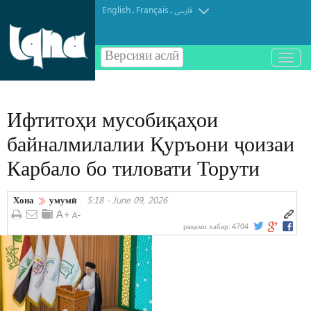
English
Français
.
.
فارسی
Версияи аслӣ
باز
و
بسته
کردن
Ифтитоҳи мусобиқаҳои
منو
байналмилалии Қуръони ҷоизаи
Карбало бо тиловати Торути
Хона
умумӣ
5:18 - June 09, 2026
рақами хабар:
4704