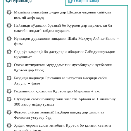
Пурхонанда
Охирин хабар
Малайзия пешсафии худро дар Шохиси ҷаҳонии сайёҳии
исломӣ ҳифз кард
Пайванди кӯдакони бразилӣ бо Қуръон дар марказе, ки ба
мактаби зиндагӣ табдил шудааст.
Нуктаҳои дурахшони зиндагии Шайх Маҳмуд Алӣ ал-Банно +
филм
Сад рӯз ҳамроҳӣ бо дастурҳои ибодатии Сайидушшуҳадои
муқовимат
Оғози имтиҳонҳои муқаддамотии мусобиқаҳои нухбагони
Қуръон дар Ироқ
Боздиди подшоҳи Британия аз нахустин масҷиди сабзи
Аврупо + филм
Роҳпаймоии ҳофизони Қуръон дар Марокаш + акс
Шумораи сабтиномшудагони зиёрати Арбаин аз 1 миллиону
300 ҳазор нафар гузашт
Фаъоли сиёсии кениягӣ: Раҳбари шаҳид дар ҳимоя аз
Фаластин устувор буд
Ҳифзи мероси асили китобати Қуръон бо қалами хаттоти
санъонӣ + филм