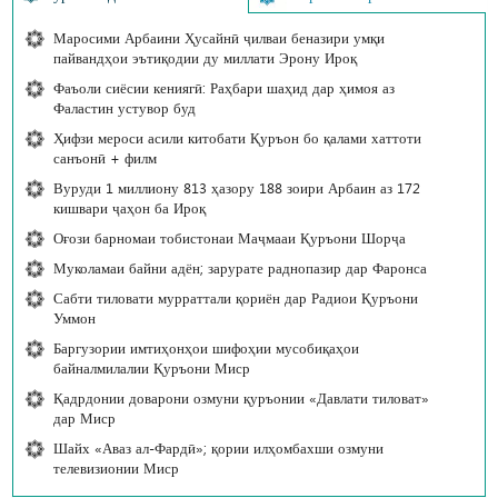
Маросими Арбаини Ҳусайнӣ ҷилваи беназири умқи
пайвандҳои эътиқодии ду миллати Эрону Ироқ
Фаъоли сиёсии кениягӣ: Раҳбари шаҳид дар ҳимоя аз
Фаластин устувор буд
Ҳифзи мероси асили китобати Қуръон бо қалами хаттоти
санъонӣ + филм
Вуруди 1 миллиону 813 ҳазору 188 зоири Арбаин аз 172
кишвари ҷаҳон ба Ироқ
Оғози барномаи тобистонаи Маҷмааи Қуръони Шорҷа
Муколамаи байни адён; зарурате раднопазир дар Фаронса
Сабти тиловати мурраттали қориён дар Радиои Қуръони
Уммон
Баргузории имтиҳонҳои шифоҳии мусобиқаҳои
байналмилалии Қуръони Миср
Қадрдонии доварони озмуни қуръонии «Давлати тиловат»
дар Миср
Шайх «Аваз ал-Фардӣ»; қории илҳомбахши озмуни
телевизионии Миср