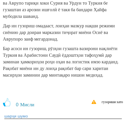
ва Аврупо тариқи хоки Сурия ва Урдун то Туркия бе
гузаштан аз арозии ишғолӣ ё такя ба бандари Ҳайфа
мубодила шаванд.
Дар ин гузориш омадааст, лоиҳаи мазкур нақши режими
сиёнию дар доираи марказии тиҷорат миёни Осиё ва
Аврупоро заиф мегардонад.
Бар асоси ин гузориш, рӯзҳои гузашта вазирони нақлиёти
Туркия ва Арабистони Саудӣ ёддоштҳои тафоҳумӣ дар
заминаи ҳамкориҳои роҳи оҳан ва логистик имзо карданд.
Рақобат миёни ин ду лоиҳа рақобат бар сари харитаи
масирҳои заминии дар минтақаро нишон медиҳад.
гузориши хато
0
Мисли
шарҳи шумо