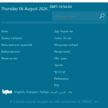
GMT-19:54:03
Thursday 06 August 2026
,
Хона
Дар бораи мо
Ҳамаи хабарҳо
Тамос бо мо
Фаъолиятҳои қуръонӣ
Маҷаллаи хабарӣ
Байналмиллал
Назарсанҷӣ
Филм ва акс
Обу ҳаво
Архив
Ҷустуҷӯ
Пайвандҳо
RSS
English
Français
Türkçe
.
.
.
.
فارسی
العربیة
©
Тамоми ҳуқуқи моддии ин сайт мутааллиқ ба
“ИКНА”
аст