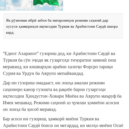
Як рӯзномаи ибрӣ забон ба нигарониҳои режими саҳюнӣ дар
хусуси ҳамкориҳои иқтисодии Туркия ва Арабистони Саудӣ ишора
кард.
"Едиот Ахаранот" гузориш дод, ки Арабистони Саудӣ ва
Туркия ба сӯи эҷоди як гузаргоҳи тиҷоратии заминӣ пеш
мераванд, ки кишварҳои арабии халиҷи Форсро тариқи
Сурия ва Урдун ба Аврупо мепайвандад.
Дар ин гузориш омадааст, ин лоиҳа амалан режими
саҳюниро канор гузошта ва рақибе барои гузаргоҳи
иқтисодии Ҳиндустон-Ховари Миёна ва Аврупо маъруф ба
Имек мешавад. Режими саҳюнӣ аз ҷумлаи ҳомиёни асосии
он лоиҳа ба ҳисоб меравад.
Бар асоси ин гузориш, ҳамкорӣ миёни Туркия ва
Арабистони Саудӣ боиси он мегардад, ки молҳо миёни Осиё