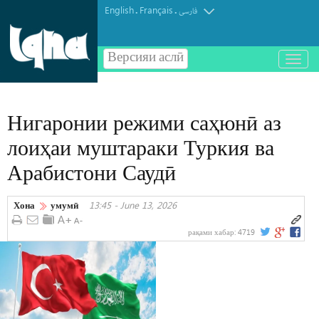
English
Français
.
.
فارسی
Версияи аслӣ
باز
و
بسته
کردن
Нигаронии режими саҳюнӣ аз
منو
лоиҳаи муштараки Туркия ва
Арабистони Саудӣ
Хона
умумӣ
13:45 - June 13, 2026
рақами хабар:
4719