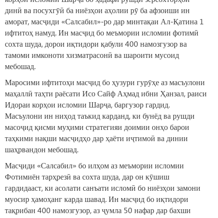
динӣ ва посухгӯӣ ба ниёзҳои аҳолии рӯ ба афзоиши ин
аморат, масҷиди «Салсабил»-ро дар минтақаи Ал-Қатина 1
ифтитоҳ намуд. Ин масҷид бо меъмории исломии фотимӣ
сохта шуда, дорои иқтидори қабули 400 намозгузор ва
тамоми имконоти хизматрасонӣ ва шароити мусоид
мебошад.
Маросими ифтитоҳи масҷид бо ҳузури гурӯҳе аз масъулони
маҳаллӣ таҳти раёсати Исо Сайф Аҳмад ибни Ҳанзал, раиси
Идораи корҳои исломии Шарҷа, баргузор гардид.
Масъулони ин ниҳод таъкид карданд, ки бунёд ва рушди
масоҷид қисми муҳими стратегияи доимии онҳо барои
таҳкими нақши масҷидҳо дар ҳаёти иҷтимоӣ ва динии
шаҳрвандон мебошад.
Масҷиди «Салсабил» бо илҳом аз меъмории исломии
Фотимиён тарҳрезӣ ва сохта шуда, дар он кӯшиш
гардидааст, ки асолати санъати исломӣ бо ниёзҳои замони
муосир ҳамоҳанг карда шавад. Ин масҷид бо иқтидори
тақрибан 400 намозгузор, аз ҷумла 50 нафар дар бахши