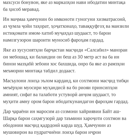
махсуси бонувон, яке аз марказҳои нави ибодатии минтақа
ба ҳисоб меравад.
Ин маҷмаа ҳамчунин бо имконоти гуногуни хизматрасонӣ,
аз ҷумла ҷойи таҳорат, ҳоҷатхонаҳо, таваққуфгоҳ ва манзили
истиқомати имом-хатиб муҷаҳҳаз шудааст, то барои
намозгузорон шароити муносиб фароҳам гардад.
Яке аз хусусиятҳои барҷастаи масҷиди «Салсабил» манораи
он мебошад, ки баландии он беш аз 30 метр аст ва ба ин
бинои мазҳабӣ зебоии хос бахшида, онро ба яке аз рамзҳои
меъмории минтақа табдил додааст.
Масъулони лоиҳа эълом карданд, ки сохтмони масҷид тибқи
меъёрҳои муосири муҳандисӣ ва бо риояи принсипҳои
амният, сифат ва талаботи устуворӣ анҷом шудааст, то
муҳити амну ором барои ибодаткунандагон фароҳам гардад.
Дар ҷараёни ин маросим аз созмони хайриявии Байт аш-
Шарқа барои саҳмгузорӣ дар таъмини хароҷоти сохтмон ва
ободонии масҷид қадрдонӣ карда шуд. Ҳамчунин аз
мушовирон ва пудратчиёни лоиҳа барои иҷрои