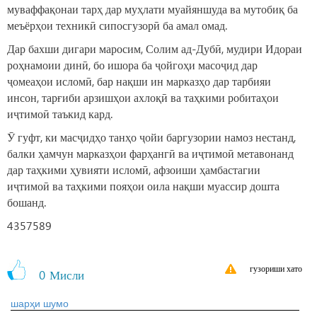
муваффақонаи тарҳ дар муҳлати муайяншуда ва мутобиқ ба
меъёрҳои техникӣ сипосгузорӣ ба амал омад.
Дар бахши дигари маросим, Солим ад-Дубӣ, мудири Идораи
роҳнамоии динӣ, бо ишора ба ҷойгоҳи масоҷид дар
ҷомеаҳои исломӣ, бар нақши ин марказҳо дар тарбияи
инсон, тарғиби арзишҳои ахлоқӣ ва таҳкими робитаҳои
иҷтимоӣ таъкид кард.
Ӯ гуфт, ки масҷидҳо танҳо ҷойи баргузории намоз нестанд,
балки ҳамчун марказҳои фарҳангӣ ва иҷтимоӣ метавонанд
дар таҳкими ҳувияти исломӣ, афзоиши ҳамбастагии
иҷтимоӣ ва таҳкими пояҳои оила нақши муассир дошта
бошанд.
4357589
гузориши хато
0
Мисли
шарҳи шумо