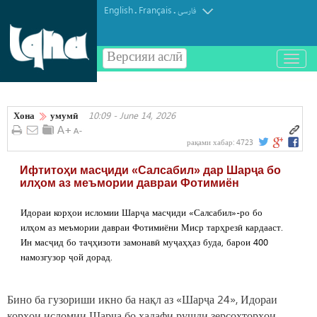
English
Français
.
.
فارسی
Версияи аслӣ
باز
و
بسته
کردن
Хона
умумӣ
10:09 - June 14, 2026
منو
рақами хабар:
4723
Ифтитоҳи масҷиди «Салсабил» дар Шарҷа бо
илҳом аз меъмории давраи Фотимиён
Идораи корҳои исломии Шарҷа масҷиди «Салсабил»-ро бо
илҳом аз меъмории давраи Фотимиёни Миср тарҳрезӣ кардааст.
Ин масҷид бо таҷҳизоти замонавӣ муҷаҳҳаз буда, барои 400
намозгузор ҷой дорад.
Бино ба гузориши икно ба нақл аз «Шарҷа 24», Идораи
корҳои исломии Шарҷа бо ҳадафи рушди зерсохторҳои