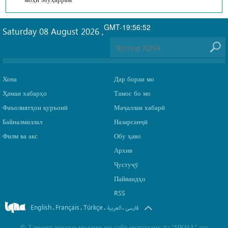
GMT-19:56:52
Saturday 08 August 2026
,
Хона
Дар бораи мо
Ҳамаи хабарҳо
Тамос бо мо
Фаъолиятҳои қуръонӣ
Маҷаллаи хабарӣ
Байналмиллал
Назарсанҷӣ
Филм ва акс
Обу ҳаво
Архив
Ҷустуҷӯ
Пайвандҳо
RSS
English
Français
Türkçe
.
.
.
.
فارسی
العربیة
©
Тамоми ҳуқуқи моддии ин сайт мутааллиқ ба
“ИКНА”
аст