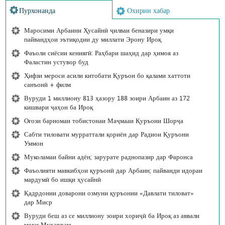
Пурхонанда
Охирин хабар
Маросими Арбаини Ҳусайнӣ ҷилваи беназири умқи
пайвандҳои эътиқодии ду миллати Эрону Ироқ
Фаъоли сиёсии кениягӣ: Раҳбари шаҳид дар ҳимоя аз
Фаластин устувор буд
Ҳифзи мероси асили китобати Қуръон бо қалами хаттоти
санъонӣ + филм
Вуруди 1 миллиону 813 ҳазору 188 зоири Арбаин аз 172
кишвари ҷаҳон ба Ироқ
Оғози барномаи тобистонаи Маҷмааи Қуръони Шорҷа
Сабти тиловати мурраттали қориён дар Радиои Қуръони
Уммон
Муколамаи байни адён; зарурате раднопазир дар Фаронса
Фаъолияти мавкибҳои қуръонӣ дар Арбаин; пайванди идораи
мардумӣ бо ишқи ҳусайнӣ
Қадрдонии доварони озмуни қуръонии «Давлати тиловат»
дар Миср
Вуруди беш аз се миллиону зоири хориҷӣ ба Ироқ аз аввали
моҳи Муҳаррам