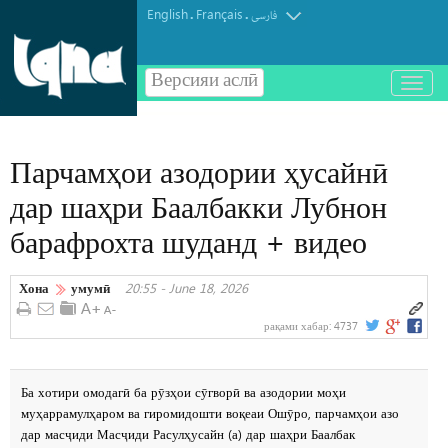
English
Français
.
.
فارسی
Версияи аслӣ
باز
و
بسته
کردن
Парчамҳои азодории ҳусайнӣ
منو
дар шаҳри Баалбакки Лубнон
барафрохта шуданд + видео
Хона
умумӣ
20:55 - June 18, 2026
рақами хабар:
4737
Ба хотири омодагӣ ба рӯзҳои сӯгворӣ ва азодории моҳи
муҳаррамулҳаром ва гиромидошти воқеаи Ошӯро, парчамҳои азо
дар масҷиди Масҷиди Расулҳусайн (а) дар шаҳри Баалбак