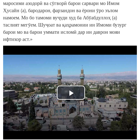
маросими азодорӣ ва сӯгворӣ барои сарвари мо Имом
Ҳусайн (а), бародарон, фарзандон ва ёрони ӯро эълом
намоем. Мо бо тамоми вуҷуди худ ба Абӯабдуллоҳ (а)
таслият мегӯем. Шуҷоат ва қаҳрамонии ин Имоми бузург
барои мо ва барои уммати исломӣ дар ин даврон мояи
ифтихор аст.»
Play
Video