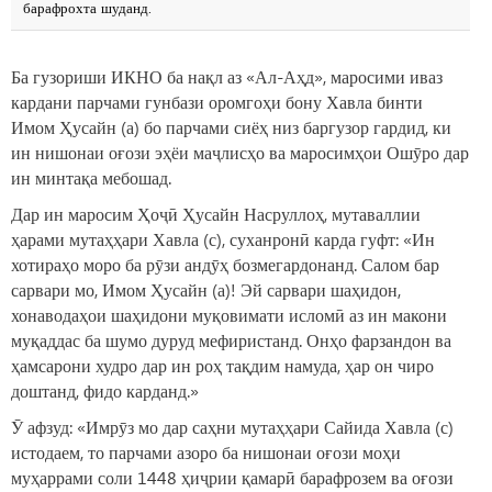
барафрохта шуданд.
Ба гузориши ИКНО ба нақл аз «Ал-Аҳд», маросими иваз
кардани парчами гунбази оромгоҳи бону Хавла бинти
Имом Ҳусайн (а) бо парчами сиёҳ низ баргузор гардид, ки
ин нишонаи оғози эҳёи маҷлисҳо ва маросимҳои Ошӯро дар
ин минтақа мебошад.
Дар ин маросим Ҳоҷӣ Ҳусайн Насруллоҳ, мутаваллии
ҳарами мутаҳҳари Хавла (с), суханронӣ карда гуфт: «Ин
хотираҳо моро ба рӯзи андӯҳ бозмегардонанд. Салом бар
сарвари мо, Имом Ҳусайн (а)! Эй сарвари шаҳидон,
хонаводаҳои шаҳидони муқовимати исломӣ аз ин макони
муқаддас ба шумо дуруд мефиристанд. Онҳо фарзандон ва
ҳамсарони худро дар ин роҳ тақдим намуда, ҳар он чиро
доштанд, фидо карданд.»
Ӯ афзуд: «Имрӯз мо дар саҳни мутаҳҳари Сайида Хавла (с)
истодаем, то парчами азоро ба нишонаи оғози моҳи
муҳаррами соли 1448 ҳиҷрии қамарӣ барафрозем ва оғози