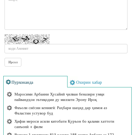
Пурхонанда
Охирин хабар
Маросими Арбаини Ҳусайнӣ ҷилваи беназири умқи
пайвандҳои эътиқодии ду миллати Эрону Ироқ
Фаъоли сиёсии кениягӣ: Раҳбари шаҳид дар ҳимоя аз
Фаластин устувор буд
Ҳифзи мероси асили китобати Қуръон бо қалами хаттоти
санъонӣ + филм
Вуруди 1 миллиону 813 ҳазору 188 зоири Арбаин аз 172