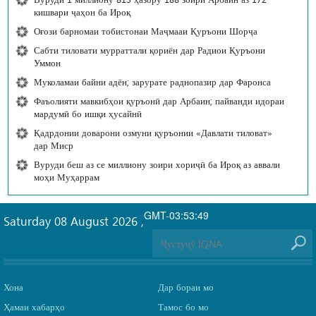
кишвари ҷаҳон ба Ироқ
Оғози барномаи тобистонаи Маҷмааи Қуръони Шорҷа
Сабти тиловати мурраттали қориён дар Радиои Қуръони
Уммон
Муколамаи байни адён; зарурате раднопазир дар Фаронса
Фаъолияти мавкибҳои қуръонӣ дар Арбаин; пайванди идораи
мардумӣ бо ишқи ҳусайнӣ
Қадрдонии доварони озмуни қуръонии «Давлати тиловат»
дар Миср
Вуруди беш аз се миллиону зоири хориҷӣ ба Ироқ аз аввали
моҳи Муҳаррам
GMT-03:53:49
Saturday 08 August 2026
,
Хона
Дар бораи мо
Ҳамаи хабарҳо
Тамос бо мо