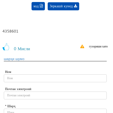
код
Зеркашӣ кунед
4358601
гузориши хато
0
Мисли
шарҳи шумо
Ном
Почтаи электронӣ
* Шарҳ