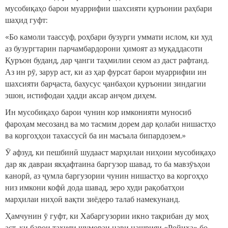
мусобиқаҳо барои муаррифии шахсияти қуръонии раҳбари
шаҳид гуфт:
«Бо камоли таассуф, роҳбари бузурги уммати ислом, ки худ
аз бузургтарин парчамбардорони ҳимоят аз муқаддасоти
Қуръон буданд, дар ҷанги таҳмилии сеюм аз даст рафтанд.
Аз ин рӯ, зарур аст, ки аз ҳар фурсат барои муаррифии ин
шахсияти барҷаста, бахусус ҷанбаҳои қуръонии зиндагии
эшон, истифодаи ҳадди аксар анҷом диҳем.
Ин мусобиқаҳо барои чунин кор имконияти муносиб
фароҳам месозанд ва мо тасмим дорем дар қолаби нишастҳо
ва коргоҳҳои тахассусӣ ба ин масъала бипардозем.»
Ӯ афзуд, ки пешбинӣ шудааст марҳилаи ниҳоии мусобиқаҳо
дар як давраи якҳафтаина баргузор шавад, то ба мавзӯъҳои
канорӣ, аз ҷумла баргузории чунин нишастҳо ва коргоҳҳо
низ имкони кофӣ дода шавад, зеро худи рақобатҳои
марҳилаи ниҳоӣ вақти зиёдеро талаб намекунанд.
Ҳамчунин ӯ гуфт, ки Хабаргузории икно тақрибан ду моҳ
аст, ки барои таҳияи шумораи нави нашрияи «Ройиҳа» бо