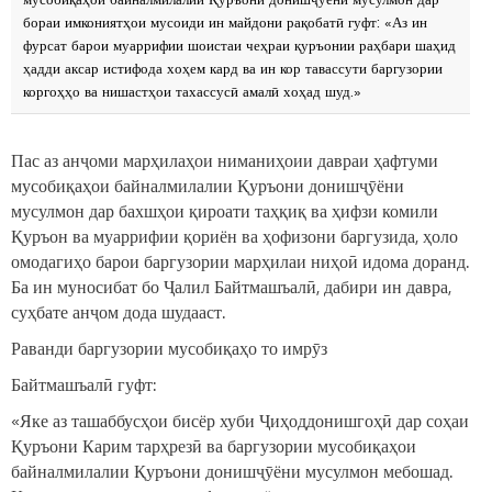
бораи имкониятҳои мусоиди ин майдони рақобатӣ гуфт: «Аз ин
фурсат барои муаррифии шоистаи чеҳраи қуръонии раҳбари шаҳид
ҳадди аксар истифода хоҳем кард ва ин кор тавассути баргузории
коргоҳҳо ва нишастҳои тахассусӣ амалӣ хоҳад шуд.»
Пас аз анҷоми марҳилаҳои ниманиҳоии давраи ҳафтуми
мусобиқаҳои байналмилалии Қуръони донишҷӯёни
мусулмон дар бахшҳои қироати таҳқиқ ва ҳифзи комили
Қуръон ва муаррифии қориён ва ҳофизони баргузида, ҳоло
омодагиҳо барои баргузории марҳилаи ниҳоӣ идома доранд.
Ба ин муносибат бо Ҷалил Байтмашъалӣ, дабири ин давра,
суҳбате анҷом дода шудааст.
Раванди баргузории мусобиқаҳо то имрӯз
Байтмашъалӣ гуфт:
«Яке аз ташаббусҳои бисёр хуби Ҷиҳоддонишгоҳӣ дар соҳаи
Қуръони Карим тарҳрезӣ ва баргузории мусобиқаҳои
байналмилалии Қуръони донишҷӯёни мусулмон мебошад.