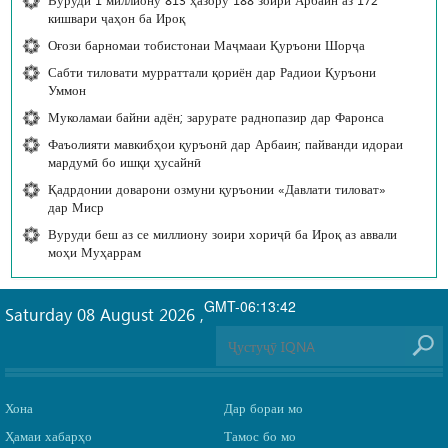
кишвари ҷаҳон ба Ироқ
Оғози барномаи тобистонаи Маҷмааи Қуръони Шорҷа
Сабти тиловати мурраттали қориён дар Радиои Қуръони
Уммон
Муколамаи байни адён; зарурате раднопазир дар Фаронса
Фаъолияти мавкибҳои қуръонӣ дар Арбаин; пайванди идораи
мардумӣ бо ишқи ҳусайнӣ
Қадрдонии доварони озмуни қуръонии «Давлати тиловат»
дар Миср
Вуруди беш аз се миллиону зоири хориҷӣ ба Ироқ аз аввали
моҳи Муҳаррам
GMT-06:13:42
Saturday 08 August 2026
,
Хона
Дар бораи мо
Ҳамаи хабарҳо
Тамос бо мо