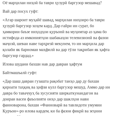
Оё марҳилаи ниҳоӣ ба таври ҳузурӣ баргузор мешавад?
Вай дар посух гуфт:
«Агар шароит муҳайё шавад, марҳилаи ниҳоиро ба таври
ҳузурӣ баргузор хоҳем кард. Дар ғайри ин сурат, бо
ҳамкории баъзе ниҳодҳои қуръонӣ ва муҳимтар аз ҳама бо
истифода аз имкониятҳои шабакаҳои телевизионӣ ва фазои
маҷозӣ, шеваи наве тарҳрезӣ мекунем, то ин марҳила дар
қолаби як барномаи маҳфилӣ ва дар тӯли тақрибан як ҳафта
баргузор гардад.»
Илова шудани бахши нав дар давраи ҳафтум
Байтмашъалӣ гуфт:
«Дар шаш давраи гузашта рақобат танҳо дар ду бахши
қироати таҳқиқ ва ҳифзи кулл баргузор мешуд. Аммо дар ин
давра бо таваҷҷуҳ ба хусусияти ширкаткунандагон ва
доираи васеи фаъолияти онҳо дар шаклҳои нави
фанноварона, бахши «Фанноварӣ ва тавлидоти умумии
Қуръон»-ро илова кардем, ки ба фазои фикрӣ ва зеҳнии