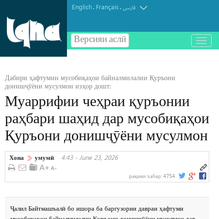
English
Français
.
.
فارسی
Версияи аслӣ
باز
و
بسته
کردن
Дабири ҳафтумин мусобиқаҳои байналмилалии Қуръони
منو
донишҷӯёни мусулмон изҳор дошт:
Муаррифии чеҳраи қуръонии
раҳбари шаҳид дар мусобиқаҳои
Қуръони донишҷӯёни мусулмон
Хона
умумӣ
4:43 - June 23, 2026
рақами хабар:
4754
Ҷалил Байтмашъалӣ бо ишора ба баргузории давраи ҳафтуми
мусобиқаҳои байналмилалии Қуръони донишҷӯёни мусулмон дар