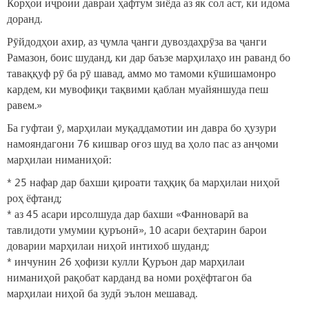
Корҳои иҷроии давраи ҳафтум зиёда аз як сол аст, ки идома
доранд.
Рӯйдодҳои ахир, аз ҷумла ҷанги дувоздаҳрӯза ва ҷанги
Рамазон, боис шуданд, ки дар баъзе марҳилаҳо ин раванд бо
таваққуф рӯ ба рӯ шавад, аммо мо тамоми кӯшишамонро
кардем, ки мувофиқи тақвими қаблан муайяншуда пеш
равем.»
Ба гуфтаи ӯ, марҳилаи муқаддамотии ин давра бо ҳузури
намояндагони 76 кишвар оғоз шуд ва ҳоло пас аз анҷоми
марҳилаи ниманиҳоӣ:
* 25 нафар дар бахши қироати таҳқиқ ба марҳилаи ниҳоӣ
роҳ ёфтанд;
* аз 45 асари ирсолшуда дар бахши «Фанноварӣ ва
тавлидоти умумии қуръонӣ», 10 асари беҳтарин барои
доварии марҳилаи ниҳоӣ интихоб шуданд;
* инчунин 26 ҳофизи кулли Қуръон дар марҳилаи
ниманиҳоӣ рақобат карданд ва номи роҳёфтагон ба
марҳилаи ниҳоӣ ба зудӣ эълон мешавад.