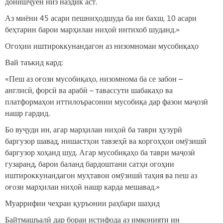
донишҷӯён низ наздик аст.
Аз миёни 45 асари пешниҳодшуда ба ин бахш, 10 асари
беҳтарин барои марҳилаи ниҳоӣ интихоб шуданд.»
Огоҳии иштироккунандагон аз низомномаи мусобиқаҳо
Вай таъкид кард:
«Пеш аз оғози мусобиқаҳо, низомнома ба се забон –
англисӣ, форсӣ ва арабӣ – тавассути шабакаҳо ва
платформаҳои иттилоърасонии мусобиқа дар фазои маҷозӣ
нашр гардид.
Бо вуҷуди ин, агар марҳилаи ниҳоӣ ба таври ҳузурӣ
баргузор шавад, нишастҳои тавзеҳӣ ва коргоҳҳои омӯзишӣ
баргузор хоҳанд шуд. Агар мусобиқаҳо ба таври маҷозӣ
гузаранд, барои баланд бардоштани сатҳи огоҳии
иштироккунандагон муҳтавои омӯзишӣ таҳия ва пеш аз
оғози марҳилаи ниҳоӣ нашр карда мешавад.»
Муаррифии чеҳраи қуръонии раҳбари шаҳид
Байтмашъалӣ дар бораи истифода аз имконияти ин