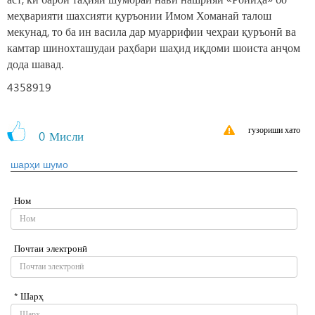
меҳварияти шахсияти қуръонии Имом Хоманаӣ талош
мекунад, то ба ин васила дар муаррифии чеҳраи қуръонӣ ва
камтар шинохташудаи раҳбари шаҳид иқдоми шоиста анҷом
дода шавад.
4358919
гузориши хато
0
Мисли
шарҳи шумо
Ном
Почтаи электронӣ
* Шарҳ