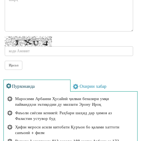
Пурхонанда
Охирин хабар
Маросими Арбаини Ҳусайнӣ ҷилваи беназири умқи
пайвандҳои эътиқодии ду миллати Эрону Ироқ
Фаъоли сиёсии кениягӣ: Раҳбари шаҳид дар ҳимоя аз
Фаластин устувор буд
Ҳифзи мероси асили китобати Қуръон бо қалами хаттоти
санъонӣ + филм
Вуруди 1 миллиону 813 ҳазору 188 зоири Арбаин аз 172