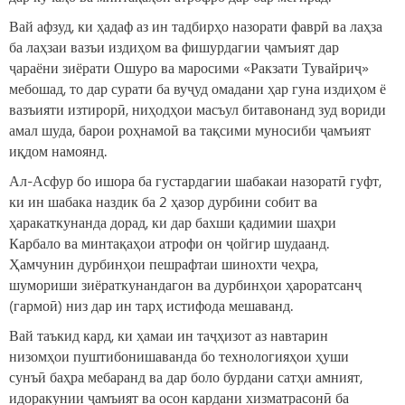
Вай афзуд, ки ҳадаф аз ин тадбирҳо назорати фаврӣ ва лаҳза
ба лаҳзаи вазъи издиҳом ва фишурдагии ҷамъият дар
ҷараёни зиёрати Ошуро ва маросими «Ракзати Тувайриҷ»
мебошад, то дар сурати ба вуҷуд омадани ҳар гуна издиҳом ё
вазъияти изтирорӣ, ниҳодҳои масъул битавонанд зуд вориди
амал шуда, барои роҳнамоӣ ва тақсими муносиби ҷамъият
иқдом намоянд.
Ал-Асфур бо ишора ба густардагии шабакаи назоратӣ гуфт,
ки ин шабака наздик ба 2 ҳазор дурбини собит ва
ҳаракаткунанда дорад, ки дар бахши қадимии шаҳри
Карбало ва минтақаҳои атрофи он ҷойгир шудаанд.
Ҳамчунин дурбинҳои пешрафтаи шинохти чеҳра,
шумориши зиёраткунандагон ва дурбинҳои ҳароратсанҷ
(гармоӣ) низ дар ин тарҳ истифода мешаванд.
Вай таъкид кард, ки ҳамаи ин таҷҳизот аз навтарин
низомҳои пуштибонишаванда бо технологияҳои ҳуши
сунъӣ баҳра мебаранд ва дар боло бурдани сатҳи амният,
идоракунии ҷамъият ва осон кардани хизматрасонӣ ба