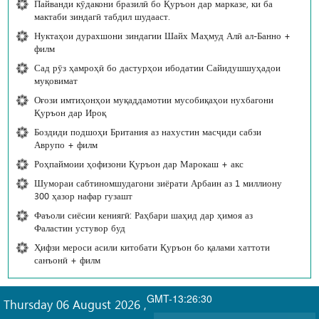
Пайванди кӯдакони бразилӣ бо Қуръон дар марказе, ки ба
мактаби зиндагӣ табдил шудааст.
Нуктаҳои дурахшони зиндагии Шайх Маҳмуд Алӣ ал-Банно +
филм
Сад рӯз ҳамроҳӣ бо дастурҳои ибодатии Сайидушшуҳадои
муқовимат
Оғози имтиҳонҳои муқаддамотии мусобиқаҳои нухбагони
Қуръон дар Ироқ
Боздиди подшоҳи Британия аз нахустин масҷиди сабзи
Аврупо + филм
Роҳпаймоии ҳофизони Қуръон дар Марокаш + акс
Шумораи сабтиномшудагони зиёрати Арбаин аз 1 миллиону
300 ҳазор нафар гузашт
Фаъоли сиёсии кениягӣ: Раҳбари шаҳид дар ҳимоя аз
Фаластин устувор буд
Ҳифзи мероси асили китобати Қуръон бо қалами хаттоти
санъонӣ + филм
GMT-13:26:30
Thursday 06 August 2026
,