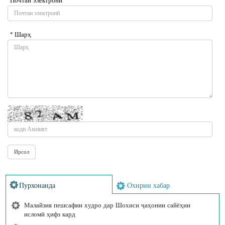
* Шарҳ
Пурхонанда
Охирин хабар
Малайзия пешсафии худро дар Шохиси ҷаҳонии сайёҳии
исломӣ ҳифз кард