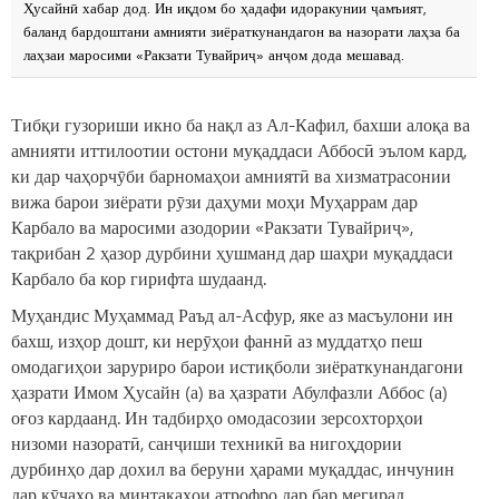
Ҳусайнӣ хабар дод. Ин иқдом бо ҳадафи идоракунии ҷамъият,
баланд бардоштани амнияти зиёраткунандагон ва назорати лаҳза ба
лаҳзаи маросими «Ракзати Тувайриҷ» анҷом дода мешавад.
Тибқи гузориши икно ба нақл аз Ал-Кафил, бахши алоқа ва
амнияти иттилоотии остони муқаддаси Аббосӣ эълом кард,
ки дар чаҳорчӯби барномаҳои амниятӣ ва хизматрасонии
вижа барои зиёрати рӯзи даҳуми моҳи Муҳаррам дар
Карбало ва маросими азодории «Ракзати Тувайриҷ»,
тақрибан 2 ҳазор дурбини ҳушманд дар шаҳри муқаддаси
Карбало ба кор гирифта шудаанд.
Муҳандис Муҳаммад Раъд ал-Асфур, яке аз масъулони ин
бахш, изҳор дошт, ки нерӯҳои фаннӣ аз муддатҳо пеш
омодагиҳои заруриро барои истиқболи зиёраткунандагони
ҳазрати Имом Ҳусайн (а) ва ҳазрати Абулфазли Аббос (а)
оғоз кардаанд. Ин тадбирҳо омодасозии зерсохторҳои
низоми назоратӣ, санҷиши техникӣ ва нигоҳдории
дурбинҳо дар дохил ва беруни ҳарами муқаддас, инчунин
дар кӯчаҳо ва минтақаҳои атрофро дар бар мегирад.