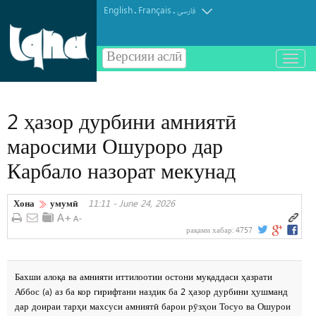
English
Français
.
.
فارسی
Версияи аслӣ
باز
و
بسته
کردن
2 ҳазор дурбини амниятӣ
منو
маросими Ошуроро дар
Карбало назорат мекунад
Хона
умумӣ
11:11 - June 24, 2026
рақами хабар:
4757
Бахши алоқа ва амнияти иттилоотии остони муқаддаси ҳазрати
Аббос (а) аз ба кор гирифтани наздик ба 2 ҳазор дурбини ҳушманд
дар доираи тарҳи махсуси амниятӣ барои рӯзҳои Тосуо ва Ошурои