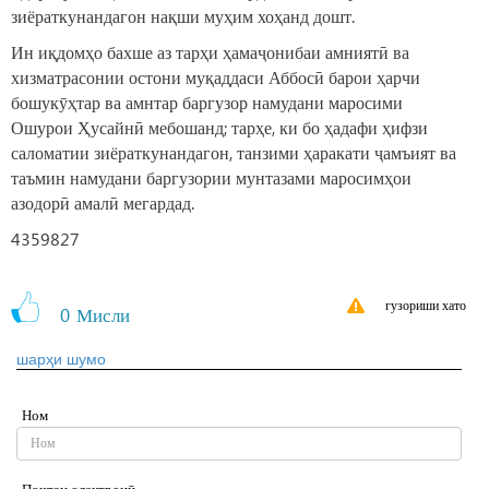
зиёраткунандагон нақши муҳим хоҳанд дошт.
Ин иқдомҳо бахше аз тарҳи ҳамаҷонибаи амниятӣ ва
хизматрасонии остони муқаддаси Аббосӣ барои ҳарчи
бошукӯҳтар ва амнтар баргузор намудани маросими
Ошурои Ҳусайнӣ мебошанд; тарҳе, ки бо ҳадафи ҳифзи
саломатии зиёраткунандагон, танзими ҳаракати ҷамъият ва
таъмин намудани баргузории мунтазами маросимҳои
азодорӣ амалӣ мегардад.
4359827
гузориши хато
0
Мисли
шарҳи шумо
Ном
Почтаи электронӣ