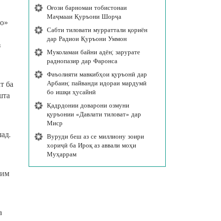
Оғози барномаи тобистонаи
Маҷмааи Қуръони Шорҷа
ҳо»
Сабти тиловати мурраттали қориён
дар Радиои Қуръони Уммон
з
Муколамаи байни адён; зарурате
раднопазир дар Фаронса
Фаъолияти мавкибҳои қуръонӣ дар
Арбаин; пайванди идораи мардумӣ
т ба
бо ишқи ҳусайнӣ
шта
Қадрдонии доварони озмуни
қуръонии «Давлати тиловат» дар
Миср
ад.
Вуруди беш аз се миллиону зоири
хориҷӣ ба Ироқ аз аввали моҳи
Муҳаррам
аим
а