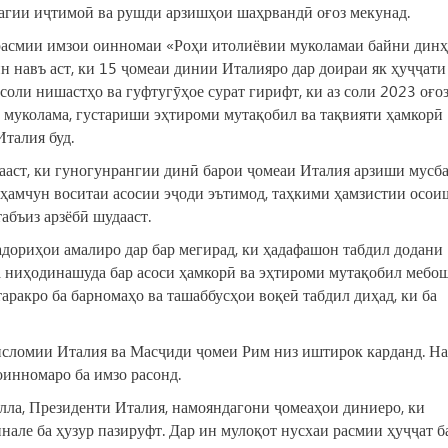
агии иҷтимоӣ ва рушди арзишҳои шаҳрвандӣ оғоз мекунад.
расмии имзои оинномаи «Роҳи итолиёвии муколамаи байни дин
ин навъ аст, ки 15 ҷомеаи динии Италияро дар доираи як ҳуҷҷати
соли нишастҳо ва гуфтугӯҳое сурат гирифт, ки аз соли 2023 оғо
 муколама, густариши эҳтироми мутақобил ва тақвияти ҳамкорӣ
талия буд.
ааст, ки гуногунрангии динӣ барои ҷомеаи Италия арзиши мусба
 ҳамчун воситаи асосии эҷоди эътимод, таҳкими ҳамзистии осои
абъиз арзёбӣ шудааст.
дориҳои амалиро дар бар мегирад, ки ҳадафашон табдил додани
 ниҳодинашуда бар асоси ҳамкорӣ ва эҳтироми мутақобил мебош
ракро ба барномаҳо ва ташаббусҳои воқеӣ табдил диҳад, ки ба
сломии Италия ва Масҷиди ҷомеи Рим низ иштирок карданд. Н
оинномаро ба имзо расонд.
лла, Президенти Италия, намояндагони ҷомеаҳои диниеро, ки
нале ба ҳузур пазируфт. Дар ин мулоқот нусхаи расмии ҳуҷҷат б