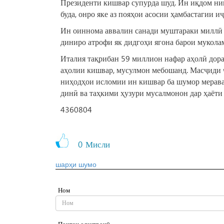
Президенти кишвар супурда шуд. Ин иқдом ни
буда, онро яке аз пояҳои асосии ҳамбастагии 
Ин оиннома аввалин санади муштараки миллӣ 
диниро атрофи як дидгоҳи ягона барои муколам
Италия тақрибан 59 миллион нафар аҳолӣ дорад
аҳолии кишвар, мусулмон мебошанд. Масҷиди 
ниҳодҳои исломии ин кишвар ба шумор мераван
динӣ ва таҳкими ҳузури мусалмонон дар ҳаёт
4360804
0
Мисли
шарҳи шумо
Ном
Почтаи электронӣ