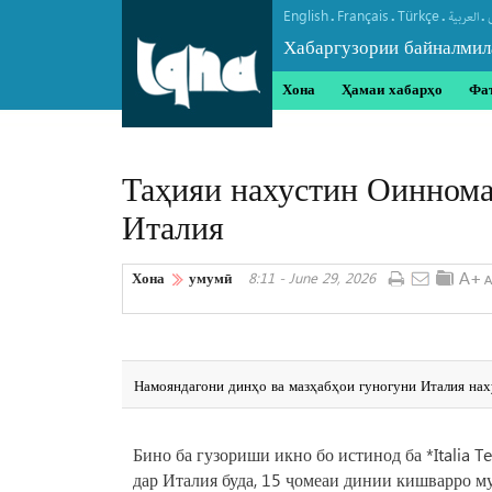
English
Français
Türkçe
.
.
.
.
العربیة
Хабаргузории байналмил
Хона
Ҳамаи хабарҳо
Фа
Таҳияи нахустин Оиннома
Италия
Хона
умумӣ
8:11 - June 29, 2026
Намояндагони динҳо ва мазҳабҳои гуногуни Италия нах
Бино ба гузориши икно бо истинод ба *Italia 
дар Италия буда, 15 ҷомеаи динии кишварро м