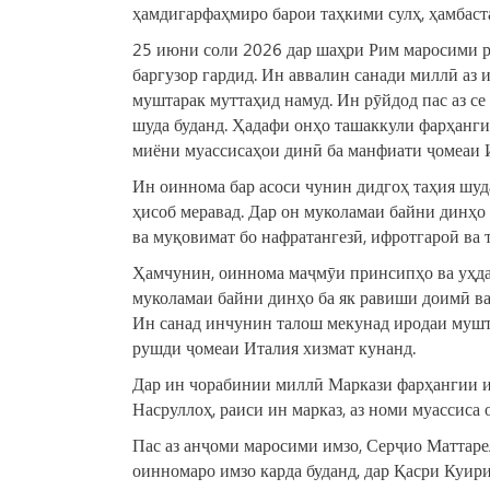
ҳамдигарфаҳмиро барои таҳкими сулҳ, ҳамбаст
25 июни соли 2026 дар шаҳри Рим маросими 
баргузор гардид. Ин аввалин санади миллӣ аз 
муштарак муттаҳид намуд. Ин рӯйдод пас аз се 
шуда буданд. Ҳадафи онҳо ташаккули фарҳанги
миёни муассисаҳои динӣ ба манфиати ҷомеаи И
Ин оиннома бар асоси чунин дидгоҳ таҳия шуд
ҳисоб меравад. Дар он муколамаи байни динҳо
ва муқовимат бо нафратангезӣ, ифротгароӣ ва т
Ҳамчунин, оиннома маҷмӯи принсипҳо ва уҳда
муколамаи байни динҳо ба як равиши доимӣ ва
Ин санад инчунин талош мекунад иродаи мушта
рушди ҷомеаи Италия хизмат кунанд.
Дар ин чорабинии миллӣ Маркази фарҳангии и
Насруллоҳ, раиси ин марказ, аз номи муассиса 
Пас аз анҷоми маросими имзо, Серҷио Маттаре
оинномаро имзо карда буданд, дар Қасри Куири