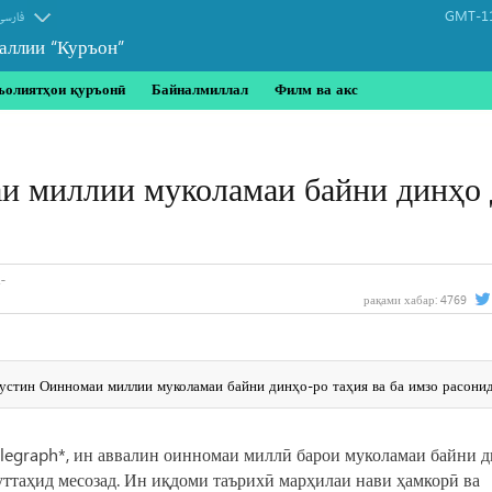
GMT-11
فارسی
аллии “Куръон”
ъолиятҳои қуръонӣ
Байналмиллал
Филм ва акс
и миллии муколамаи байни динҳо 
рақами хабар:
4769
устин Оинномаи миллии муколамаи байни динҳо-ро таҳия ва ба имзо расонид
Telegraph*, ин аввалин оинномаи миллӣ барои муколамаи байни 
уттаҳид месозад. Ин иқдоми таърихӣ марҳилаи нави ҳамкорӣ ва