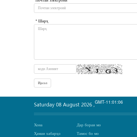
* Шарҳ
GMT-11:01:06
Saturday 08 August 2026
,
Хона
Дар бораи мо
Ҳамаи хабарҳо
Тамос бо мо