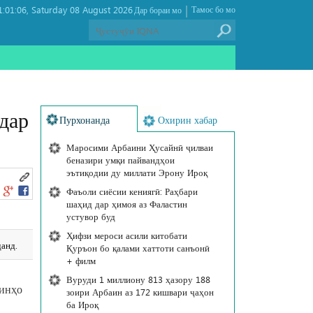
|
:01:06
Saturday 08 August 2026 ,
Тамос бо мо
Дар бораи мо
дар
Пурхонанда
Охирин хабар
Маросими Арбаини Ҳусайнӣ ҷилваи
беназири умқи пайвандҳои
эътиқодии ду миллати Эрону Ироқ
Фаъоли сиёсии кениягӣ: Раҳбари
шаҳид дар ҳимоя аз Фаластин
устувор буд
Ҳифзи мероси асили китобати
анд.
Қуръон бо қалами хаттоти санъонӣ
+ филм
Вуруди 1 миллиону 813 ҳазору 188
динҳо
зоири Арбаин аз 172 кишвари ҷаҳон
ба Ироқ