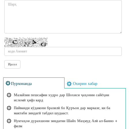
Пурхонанда
Охирин хабар
Малайзия пешсафии худро дар Шохиси ҷаҳонии сайёҳии
исломӣ ҳифз кард
Пайванди кӯдакони бразилӣ бо Қуръон дар марказе, ки ба
мактаби зиндагӣ табдил шудааст.
Нуктаҳои дурахшони зиндагии Шайх Маҳмуд Алӣ ал-Банно +
филм