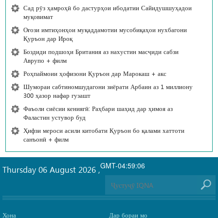
Сад рӯз ҳамроҳӣ бо дастурҳои ибодатии Сайидушшуҳадои
муқовимат
Оғози имтиҳонҳои муқаддамотии мусобиқаҳои нухбагони
Қуръон дар Ироқ
Боздиди подшоҳи Британия аз нахустин масҷиди сабзи
Аврупо + филм
Роҳпаймоии ҳофизони Қуръон дар Марокаш + акс
Шумораи сабтиномшудагони зиёрати Арбаин аз 1 миллиону
300 ҳазор нафар гузашт
Фаъоли сиёсии кениягӣ: Раҳбари шаҳид дар ҳимоя аз
Фаластин устувор буд
Ҳифзи мероси асили китобати Қуръон бо қалами хаттоти
санъонӣ + филм
GMT-04:59:06
Thursday 06 August 2026
,
Хона
Дар бораи мо