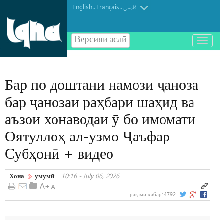
English
Français
.
.
فارسی
Версияи аслӣ
باز
و
بسته
کردن
Бар по доштани намози ҷаноза
منو
бар ҷанозаи раҳбари шаҳид ва
аъзои хонаводаи ӯ бо имомати
Оятуллоҳ ал-узмо Ҷаъфар
Субҳонӣ + видео
Хона
умумӣ
10:16 - July 06, 2026
рақами хабар:
4792