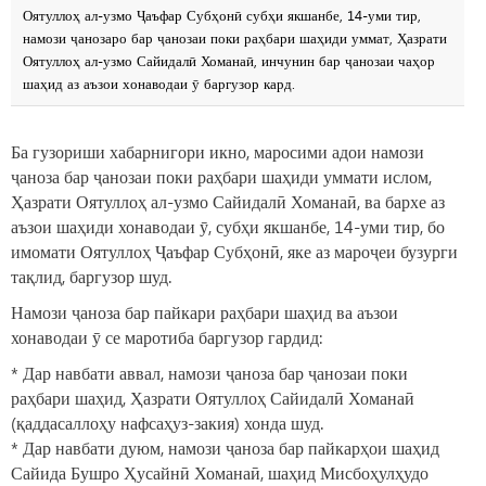
Оятуллоҳ ал-узмо Ҷаъфар Субҳонӣ субҳи якшанбе, 14-уми тир,
намози ҷанозаро бар ҷанозаи поки раҳбари шаҳиди уммат, Ҳазрати
Оятуллоҳ ал-узмо Сайидалӣ Хоманаӣ, инчунин бар ҷанозаи чаҳор
шаҳид аз аъзои хонаводаи ӯ баргузор кард.
Ба гузориши хабарнигори икно, маросими адои намози
ҷаноза бар ҷанозаи поки раҳбари шаҳиди уммати ислом,
Ҳазрати Оятуллоҳ ал-узмо Сайидалӣ Хоманаӣ, ва бархе аз
аъзои шаҳиди хонаводаи ӯ, субҳи якшанбе, 14-уми тир, бо
имомати Оятуллоҳ Ҷаъфар Субҳонӣ, яке аз мароҷеи бузурги
тақлид, баргузор шуд.
Намози ҷаноза бар пайкари раҳбари шаҳид ва аъзои
хонаводаи ӯ се маротиба баргузор гардид:
* Дар навбати аввал, намози ҷаноза бар ҷанозаи поки
раҳбари шаҳид, Ҳазрати Оятуллоҳ Сайидалӣ Хоманаӣ
(қаддасаллоҳу нафсаҳуз-закия) хонда шуд.
* Дар навбати дуюм, намози ҷаноза бар пайкарҳои шаҳид
Сайида Бушро Ҳусайнӣ Хоманаӣ, шаҳид Мисбоҳулҳудо