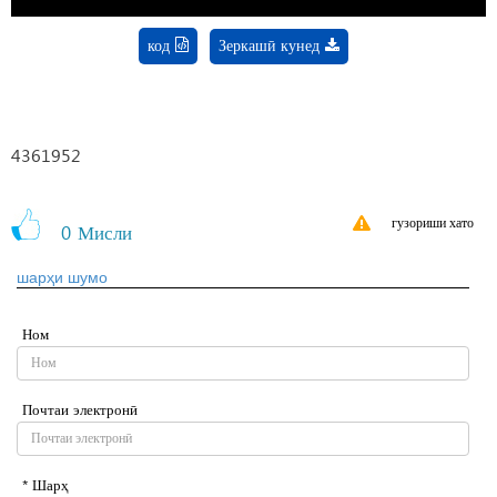
код
Зеркашӣ кунед
4361952
гузориши хато
0
Мисли
шарҳи шумо
Ном
Почтаи электронӣ
* Шарҳ