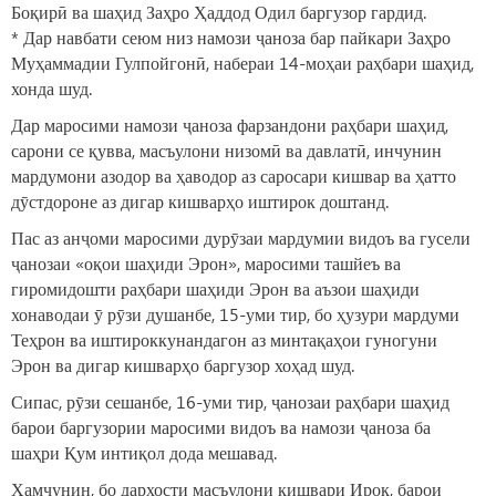
Боқирӣ ва шаҳид Заҳро Ҳаддод Одил баргузор гардид.
* Дар навбати сеюм низ намози ҷаноза бар пайкари Заҳро
Муҳаммадии Гулпойгонӣ, набераи 14-моҳаи раҳбари шаҳид,
хонда шуд.
Дар маросими намози ҷаноза фарзандони раҳбари шаҳид,
сарони се қувва, масъулони низомӣ ва давлатӣ, инчунин
мардумони азодор ва ҳаводор аз саросари кишвар ва ҳатто
дӯстдороне аз дигар кишварҳо иштирок доштанд.
Пас аз анҷоми маросими дурӯзаи мардумии видоъ ва гусели
ҷанозаи «оқои шаҳиди Эрон», маросими ташйеъ ва
гиромидошти раҳбари шаҳиди Эрон ва аъзои шаҳиди
хонаводаи ӯ рӯзи душанбе, 15-уми тир, бо ҳузури мардуми
Теҳрон ва иштироккунандагон аз минтақаҳои гуногуни
Эрон ва дигар кишварҳо баргузор хоҳад шуд.
Сипас, рӯзи сешанбе, 16-уми тир, ҷанозаи раҳбари шаҳид
барои баргузории маросими видоъ ва намози ҷаноза ба
шаҳри Қум интиқол дода мешавад.
Ҳамчунин, бо дархости масъулони кишвари Ироқ, барои