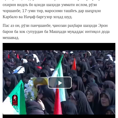
охирин видоъ бо қоиди шаҳиди уммати ислом, рӯзи
чоршанбе, 17-уми тир, маросими ташйеъ дар шаҳрҳои
Карбало ва Наҷаф баргузор хоҳад шуд.
Пас аз он, рӯзи панҷшанбе, ҷанозаи раҳбари шаҳиди Эрон
барои ба хок супурдан ба Машҳади муқаддас интиқол дода
мешавад.
Play
Video