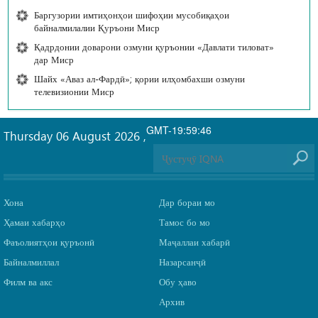
Баргузории имтиҳонҳои шифоҳии мусобиқаҳои
байналмилалии Қуръони Миср
Қадрдонии доварони озмуни қуръонии «Давлати тиловат»
дар Миср
Шайх «Аваз ал-Фардӣ»; қории илҳомбахши озмуни
телевизионии Миср
GMT-19:59:46
Thursday 06 August 2026
,
Хона
Дар бораи мо
Ҳамаи хабарҳо
Тамос бо мо
Фаъолиятҳои қуръонӣ
Маҷаллаи хабарӣ
Байналмиллал
Назарсанҷӣ
Филм ва акс
Обу ҳаво
Архив