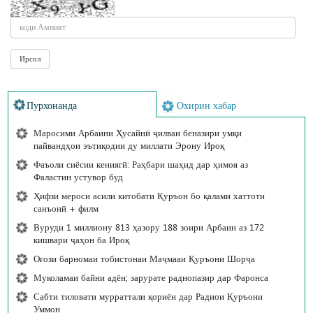
Пурхонанда
Охирин хабар
Маросими Арбаини Ҳусайнӣ ҷилваи беназири умқи
пайвандҳои эътиқодии ду миллати Эрону Ироқ
Фаъоли сиёсии кениягӣ: Раҳбари шаҳид дар ҳимоя аз
Фаластин устувор буд
Ҳифзи мероси асили китобати Қуръон бо қалами хаттоти
санъонӣ + филм
Вуруди 1 миллиону 813 ҳазору 188 зоири Арбаин аз 172
кишвари ҷаҳон ба Ироқ
Оғози барномаи тобистонаи Маҷмааи Қуръони Шорҷа
Муколамаи байни адён; зарурате раднопазир дар Фаронса
Сабти тиловати мурраттали қориён дар Радиои Қуръони
Уммон