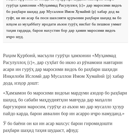
гурӯҳи ҳамхонии «Муҳаммад Расулуллоҳ (с)» дар маросими видоъ
бо раҳбари шаҳид дар Мусаллои Имом Хумайнӣ (р) хабар дод ва
гуфт, ки ин асар ба поси шахсияти қуръонии раҳбари шаҳид ва бо
илҳом аз муҳаббату иродати аъзои гурӯҳ нисбат ба пешвои уммат
таҳия гардида, барои нахустин бор дар ҳамин маросими видоъ
иҷро шуд.
Раҳим Қурбонӣ, масъули гурӯҳи ҳамхонии «Муҳаммад
Расулуллоҳ (с)», дар суҳбат бо икно аз рӯнамоии навтарин
асари ин гурӯҳ дар маросими видоъ бо раҳбари шаҳиди
Инқилоби Исломӣ дар Мусаллои Имом Хумайнӣ (р) хабар
дода, изҳор дошт:
«Ҳамзамон бо маросими видоъи мардуми азодор бо раҳбари
шаҳид, бо сабаби маҳдудиятҳои мавҷуда дар маҳалли
баргузории маросим, гурӯҳе аз аъзои мо дар мусалло ҳузур
пайдо карда, барои аввалин бор ин асарро иҷро намуданд.»
Ӯ бо баёни он ки ин асар махсус барои гиромидошти
раҳбари шаҳид таҳия шудааст, афзуд: