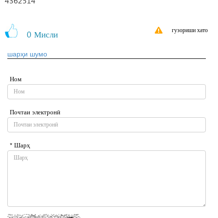
4362514
гузориши хато
0
Мисли
шарҳи шумо
Ном
Почтаи электронӣ
* Шарҳ