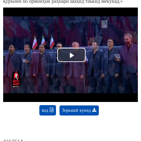
қуръонӣ бо ормонҳои раҳбари шаҳид таъкид мекунад.»
Play
Video
код
Зеркашӣ кунед