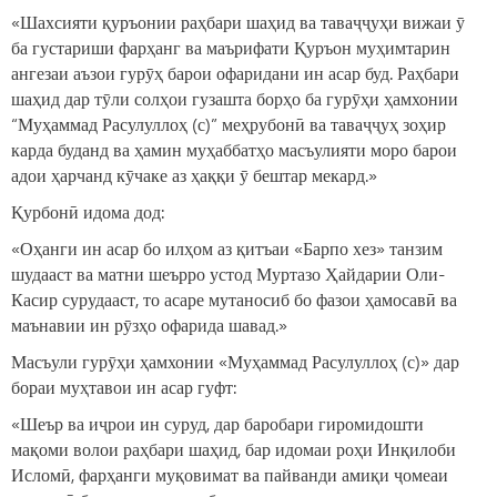
«Шахсияти қуръонии раҳбари шаҳид ва таваҷҷуҳи вижаи ӯ
ба густариши фарҳанг ва маърифати Қуръон муҳимтарин
ангезаи аъзои гурӯҳ барои офаридани ин асар буд. Раҳбари
шаҳид дар тӯли солҳои гузашта борҳо ба гурӯҳи ҳамхонии
“Муҳаммад Расулуллоҳ (с)” меҳрубонӣ ва таваҷҷуҳ зоҳир
карда буданд ва ҳамин муҳаббатҳо масъулияти моро барои
адои ҳарчанд кӯчаке аз ҳаққи ӯ бештар мекард.»
Қурбонӣ идома дод:
«Оҳанги ин асар бо илҳом аз қитъаи «Барпо хез» танзим
шудааст ва матни шеърро устод Муртазо Ҳайдарии Оли-
Касир сурудааст, то асаре мутаносиб бо фазои ҳамосавӣ ва
маънавии ин рӯзҳо офарида шавад.»
Масъули гурӯҳи ҳамхонии «Муҳаммад Расулуллоҳ (с)» дар
бораи муҳтавои ин асар гуфт:
«Шеър ва иҷрои ин суруд, дар баробари гиромидошти
мақоми волои раҳбари шаҳид, бар идомаи роҳи Инқилоби
Исломӣ, фарҳанги муқовимат ва пайванди амиқи ҷомеаи