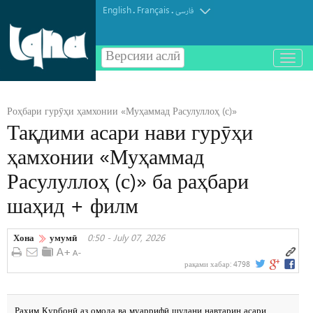
English
Français
.
.
فارسی
Версияи аслӣ
باز
و
بسته
کردن
Роҳбари гурӯҳи ҳамхонии «Муҳаммад Расулуллоҳ (с)»
منو
Тақдими асари нави гурӯҳи
ҳамхонии «Муҳаммад
Расулуллоҳ (с)» ба раҳбари
шаҳид + филм
Хона
умумӣ
0:50 - July 07, 2026
рақами хабар:
4798
Раҳим Қурбонӣ аз омода ва муаррифӣ шудани навтарин асари