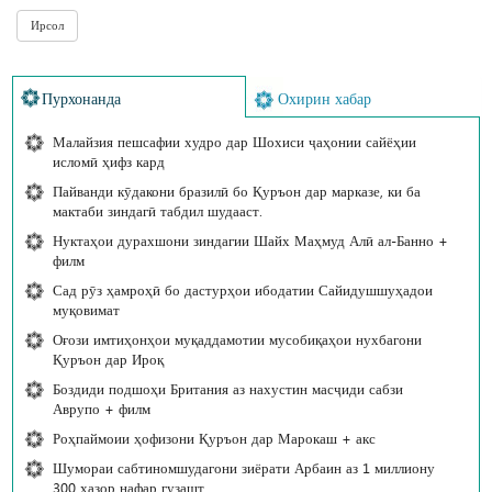
Пурхонанда
Охирин хабар
Малайзия пешсафии худро дар Шохиси ҷаҳонии сайёҳии
исломӣ ҳифз кард
Пайванди кӯдакони бразилӣ бо Қуръон дар марказе, ки ба
мактаби зиндагӣ табдил шудааст.
Нуктаҳои дурахшони зиндагии Шайх Маҳмуд Алӣ ал-Банно +
филм
Сад рӯз ҳамроҳӣ бо дастурҳои ибодатии Сайидушшуҳадои
муқовимат
Оғози имтиҳонҳои муқаддамотии мусобиқаҳои нухбагони
Қуръон дар Ироқ
Боздиди подшоҳи Британия аз нахустин масҷиди сабзи
Аврупо + филм
Роҳпаймоии ҳофизони Қуръон дар Марокаш + акс
Шумораи сабтиномшудагони зиёрати Арбаин аз 1 миллиону
300 ҳазор нафар гузашт