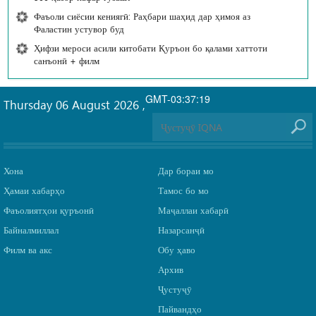
Фаъоли сиёсии кениягӣ: Раҳбари шаҳид дар ҳимоя аз
Фаластин устувор буд
Ҳифзи мероси асили китобати Қуръон бо қалами хаттоти
санъонӣ + филм
GMT-03:37:19
Thursday 06 August 2026
,
Хона
Дар бораи мо
Ҳамаи хабарҳо
Тамос бо мо
Фаъолиятҳои қуръонӣ
Маҷаллаи хабарӣ
Байналмиллал
Назарсанҷӣ
Филм ва акс
Обу ҳаво
Архив
Ҷустуҷӯ
Пайвандҳо