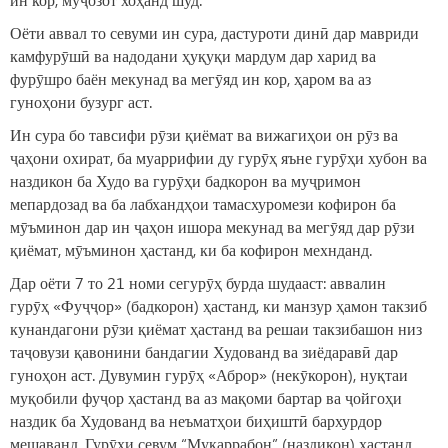
Оёти аввал то севуми ин сура, дастуроти динӣ дар мавриди
камфурӯшӣ ва надодани ҳуқуқи мардум дар харид ва
фурӯшро баён мекунад ва мегӯяд ин кор, ҳаром ва аз
гуноҳони бузург аст.
Ин сура бо тавсифи рӯзи қиёмат ва вижагиҳои он рӯз ва
ҷаҳони охират, ба муаррифии ду гурӯҳ яъне гурӯҳи хубон ва
наздикон ба Худо ва гурӯҳи бадкорон ва муҷримон
мепардозад ва ба лабхандҳои тамасхуромези кофирон ба
мӯъминон дар ин ҷаҳон ишора мекунад ва мегӯяд дар рӯзи
қиёмат, мӯъминон ҳастанд, ки ба кофирон мехнданд.
Дар оёти 7 то 21 номи сегурӯҳ бурда шудааст: аввалин
гурӯҳ «Фуҷҷор» (бадкорон) ҳастанд, ки манзур ҳамон такзиб
кунандагони рӯзи қиёмат ҳастанд ва решаи такзибашон низ
таҷовузи қавонини бандагии Худованд ва зиёдаравӣ дар
гуноҳон аст. Дувумин гурӯҳ «Аброр» (некӯкорон), нуқтаи
муқобили фуҷор ҳастанд ва аз мақоми бартар ва ҷойгоҳи
наздик ба Худованд ва неъматҳои биҳиштӣ бархурдор
мешаванд. Гурӯҳи севум “Муқаррабон” (наздикон) ҳастанд,