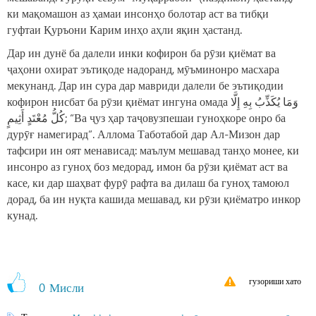
ки мақомашон аз ҳамаи инсонҳо болотар аст ва тибқи
гуфтаи Қуръони Карим инҳо аҳли яқин ҳастанд.
Дар ин дунё ба далели инки кофирон ба рӯзи қиёмат ва
ҷаҳони охират эътиқоде надоранд, мӯъминонро масхара
мекунанд. Дар ин сура дар мавриди далели бе эътиқодии
кофирон нисбат ба рӯзи қиёмат ингуна омада وَمَا يُكَذِّبُ بِهِ إِلَّا
كُلُّ مُعْتَدٍ أَثِيمٍ; “Ва ҷуз ҳар таҷовузпешаи гуноҳкоре онро ба
дурӯғ намегирад”. Аллома Таботабоӣ дар Ал-Мизон дар
тафсири ин оят менависад: маълум мешавад танҳо монее, ки
инсонро аз гуноҳ боз медорад, имон ба рӯзи қиёмат аст ва
касе, ки дар шаҳват фурӯ рафта ва дилаш ба гуноҳ тамоюл
дорад, ба ин нуқта кашида мешавад, ки рӯзи қиёматро инкор
кунад.
гузориши хато
0
Мисли