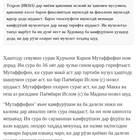
Теҳрон (ИКНА) дар миёни қавонини исломӣ ва ҷавомеи мусулмон,
қавонини хоссе барои фаъолиятҳои иқтисодӣ ва фаъолони иқтисодӣ
қарор дода шудааст. Бархе тахаллуфоти иқтисодӣ монанди
камфурӯшӣ муҷозотҳое дар назар гирифта шудааст. Ин муҷозотҳо
танҳо марбут ба ин дунё нест ва Худованд ба камфурӯшон ҳушдор
дода, ки дар рӯзи охират низ муҷозот хоҳанд шуд.
Ҳаштоду севумин сураи Қуръони Карим Мутаффифин ном
дорад. Ин сура бо 36 оят дар ҷузъи сиюм қарор гирифтааст.
Мутаффифин, ки сураи макӣ аст дар тартиби нузул ҳаштоду
шашумин сурае аст, ки бар Паёмбари Ислом (с) нозил
шудааст. Мутаффифин охирин сурае аст, ки дар Макка ва
пеш аз расидани Паёмбари Ислом (с) ба Мадина нозил шуд.
“Мутаффифин” яъне камфурӯшон ва ба далели инки ин
калима дар аввалин ояти сура омадааст, ба ин ном шинохта
мешавад. Ин сура бо сарзаниши камфурӯшон дар фурӯш ва
вазн кардан, онҳоро таҳдид мекунад, ки назми иқтисодии
ҷомеаро барҳам нзнанд чаро, ки дар рӯзи қиёмат ба далели
ин кор, муҷозот хоҳанд шуд.