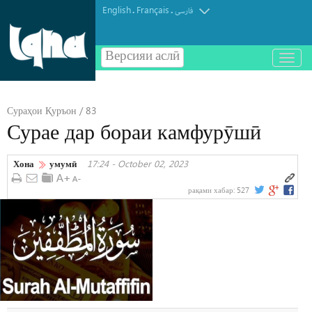
English
Français
.
.
فارسی
Версияи аслӣ
باز
و
بسته
کردن
Сураҳои Қуръон / 83
منو
Сурае дар бораи камфурӯшӣ
Хона
умумӣ
17:24 - October 02, 2023
рақами хабар:
527