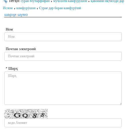
Тегҳо:
،
،
сураи Мутаффифин
муҷозоти камфурӯшон
қавонини иқтисодӣ дар
،
،
Ислом
камфурӯшон
Сурае дар бораи камфурӯшӣ
шарҳи шумо
Ном
Почтаи электронӣ
* Шарҳ