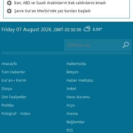
İran, ABD ve Suudi Arabistan'ın Irak saldırılarını kınadı
Şarce Kur’an Meclisi’nde yaz kursları başladı
Friday 07 August 2026
,
GMT-22:32:30
8.99°
Anasayfa
Hakkımızda
Tüm Haberler
İletişim
Kur'an-ı Kerim
Haber mektubu
Dünya
Anket
Dini Faaliyetler
Hava durumu
Politika
Arşiv
Fotoğraf - Video
Arama
Bağlantılar
RSS