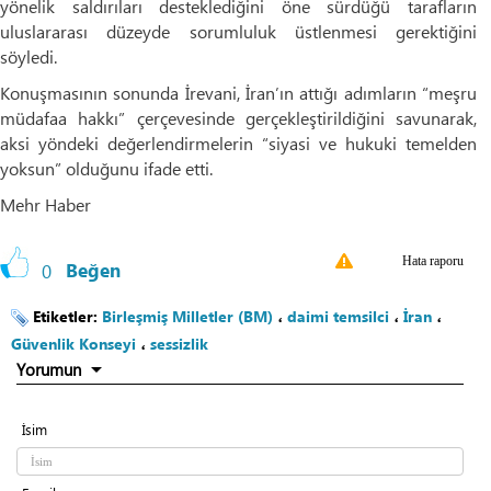
yönelik saldırıları desteklediğini öne sürdüğü tarafların
uluslararası düzeyde sorumluluk üstlenmesi gerektiğini
söyledi.
Konuşmasının sonunda İrevani, İran’ın attığı adımların “meşru
müdafaa hakkı” çerçevesinde gerçekleştirildiğini savunarak,
aksi yöndeki değerlendirmelerin “siyasi ve hukuki temelden
yoksun” olduğunu ifade etti.
Mehr Haber
Hata raporu
0
Beğen
Etiketler:
Birleşmiş Milletler (BM)
،
daimi temsilci
،
İran
،
Güvenlik Konseyi
،
sessizlik
Yorumun
İsim