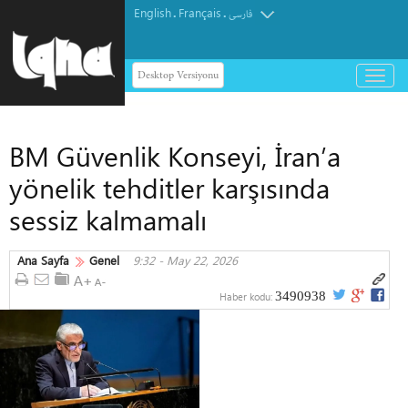
English
Français
.
.
فارسی
Desktop Versiyonu
باز
و
بسته
کردن
BM Güvenlik Konseyi, İran’a
منو
yönelik tehditler karşısında
sessiz kalmamalı
Ana Sayfa
Genel
9:32 - May 22, 2026
3490938
Haber kodu: