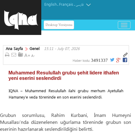
English
Français
.
.
فارسی
Desktop Versiyonu
باز
و
بسته
کردن
Ana Sayfa
Genel
15:11 - July 07, 2026
منو
3491337
Haber kodu:
Muhammed Resulullah grubu şehit lidere ithafen
yeni eserini seslendirdi
IQNA – Muhammed Resulullah ilahi grubu merhum Ayetullah
Hamaney’e veda töreninde en son eserini seslendirdi.
Grubun sorumlusu, Rahim Kurbani, İmam Humeyni
Musallası’nda düzenelenen uğurlama töreninde grubun son
eserinin hazırlanarak seslendirildiğini belirtti.