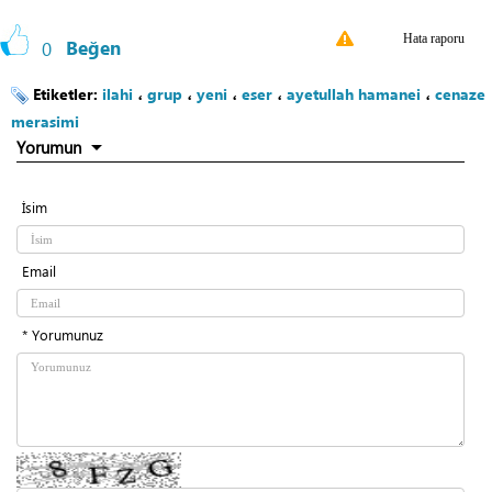
Hata raporu
0
Beğen
Etiketler:
ilahi
،
grup
،
yeni
،
eser
،
ayetullah hamanei
،
cenaze
merasimi
Yorumun
İsim
Email
* Yorumunuz