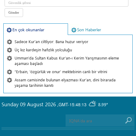
En çok okunanlar
Son Haberler
Sadece Kur'an ciltliyor: Bana huzur veriyor
Üç kız kardeşin hafızlık yolculuğu
Umman’da Sultan Kabus Kur’an-ı Kerim Yarışmasının eleme
aşaması başladı
“Erbain, ‘özgürlük ve onur’ mektebinin canlı bir vitrini
Assam camisinde bulunan elyazması Kur’an, dini birarada
yaşama tarihinin kanıtı
Sunday 09 August 2026
,
GMT-15:48:13
8.99°