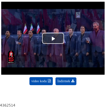
Play
Video
video kodu
İndirmek
4362514