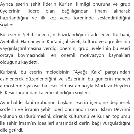
Ayrıca eserin şehit liderin Kur’ani kimliği onuruna ve grup
üyelerinin lidere olan bağlılığından ilham alınarak
hazırlandığını ve ilk kez veda töreninde seslendirildiğini
söyledi.
Bu eserin Şehit Lider için hazırlandığını ifade eden Kurbani,
Ayetullah Hamaney’in Kur’ani şahsiyeti, kültürü ve öğretilerinin
yaygınlaştırılmasına verdiği önemin, grup üyelerinin bu eseri
ortaya koymasındaki en önemli motivasyon kaynakları
olduğunu kaydetti.
Kurbani, bu eserin melodisinin “Ayağa Kalk” parçasından
esinlenerek düzenlendiğini ve sözlerinin bu günlerin manevi
atmosferine yakışır bir eser olması amacıyla Murtaza Heyderi
El Kesir tarafından kaleme alındığını söyledi.
Aynı halde ilahi grubunun başkanı eserin içeriğine değinerek
sözlerin ve icranın şehit lideri onurlandırırken İslam Devrimi
yolunun sürdürülmesini, direniş kültürünü ve Kur’an toplumu
ile şehir imam’ın idealleri arasındaki derin bağı vurguladığını
dile getirdi.