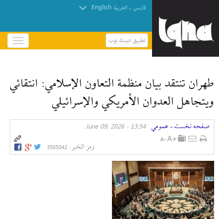
English
.
فارسی
العربیة
تطبيق ديسك توب
باز
و
بسته
کردن
طهران تنتقد بيان منظمة التعاون الإسلامي: انتقائي
منو
ويتجاهل العدوان الأمريكي والإسرائيلي
صفحه نخست
عمومي
13:54 - June 09, 2026
»
رمز الخبر:
3505042