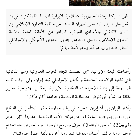
طهران ـ إکنا: بعثة الجمهورية الإسلامية الإيرانية لدى المنظمة كتبت في رد
فعل على البيان المناهض لطهران الصادر عن منظمة التعاون الإسلامي: إن
البيان الانتقائي والأحادي الجانب الصادر عن الأمانة العامة لمنظمة
التعاون الإسلامي، والذي يتجاهل جذور العدوان الأمريكي والإسرائيلي
الحالي ضد إيران، هو أمر يدعو لأسف بالغ".
وأضافت البعثة الإيرانية: "إن الصمت تجاه الحرب العدوانية وغير القانونية
التي تشنها الولايات المتحدة والكيان الإسرائيلي ضد إيران، وفي الوقت نفسه
المسارعة إلى إدانة الإجراءات الدفاعية الإيرانية، يعكس ازدواجية معايير
مقلقة من شأنها أن تقوض مصداقية المنظمة وحيادها أكثر فأكثر".
وأشار البيان إلى أن إيران تتحرك في إطار ممارسة حقها المتأصل في الدفاع
عن النفس بموجب المادة 51 من ميثاق الأمم المتحدة، مضيفاً: "إن القرار
رقم 3314 (ملحق المادة 3) يعرّف بوضوح الهجمات، والحصار، واستخدام
أراضي دولة ما لشن أعمال عدوانية ضد دولة أخرى، بأنها أعمال عدوانية".