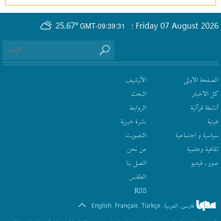
25.67°
Friday 07 August 2026
GMT-09:39:31
؛
الصفحة الاولى
الأرشیف
كل الاخبار
البحث
أنشطة قرآنیة
الروابط
دينية
نشرة‌ خبریة
سیاسیة و اجتماعیة
التصويت
ثقافیة وعلمیة
من نحن
صور ـ فيديو
اتصل بنا
الطقس
RSS
English
Français
Türkçe
فارسی
العربیة
.
.
.
.