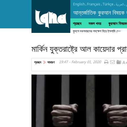
English
Français
Türkçe
.
.
.
.
العربیة
আন্তর্জাতিক কুরআন বিষয়ক বা
প্রচ্ছদ
সকল খবর
কুরআন বিষয়ক ক
কুদসে দখলদারদের পদক্ষেপ নিয়ে ইসলামি দেশগুলোর স
মার্কিন যুক্তরাষ্ট্রে আল কায়েদার প্
19:47 - February 01, 2020
প্রচ্ছদ
সাধারণ