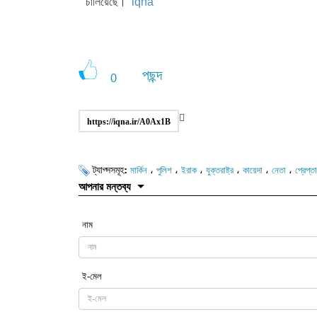
চালিয়েছে।
iqna
পছন্দ
0
https://iqna.ir/A0Ax1B
ট্যাগ্সসমূহ:
،
،
،
،
،
،
মার্কিন
পুলিশ
ইরাক
যুক্তরাষ্ট্র
কায়েদা
নেতা
প্রেপ্ত
আপনার মন্তব্য
নাম
ই-মেল