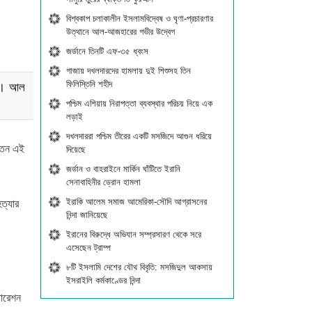
বিশ্বকাপ চলাকালীন ইসলামবিদ্বেষ ও ঘৃণা-প্রচারণার
উত্থানে আল-আজহারের গভীর উদ্বেগ
জর্ডানে তিনটি এফ-৩৫ ধ্বংস
গাজায় দখলদারদের হামলায় দুই শিশুসহ তিন
ফিলিস্তিনি শহীদ
ছে। আল
পশ্চিম এশিয়ায় নিরাপত্তা ব্যবস্থার পরিচয় নিয়ে এক
লড়াই
দখলদাররা পশ্চিম তীরের একটি মসজিদে আগুন ধরিয়ে
ক্তন এই
দিয়েছে
জর্ডান ও বাহরাইনে মার্কিন ঘাঁটিতে ইরানি
সেনাবাহিনীর ড্রোন হামলা
ইরাকি আলেম সমাজ আমেরিকা-সৌদি আগ্রাসনের
ত্যার
নিন্দা জানিয়েছে
ইরানের বিরুদ্ধে অভিযান সম্প্রসারণ থেকে সরে
এসেছেন ট্রাম্প
৮টি ইসলামি দেশের যৌথ বিবৃতি: মসজিদুল আকসায়
ইসরাইলি কর্মকাণ্ডের নিন্দা
পারেশন