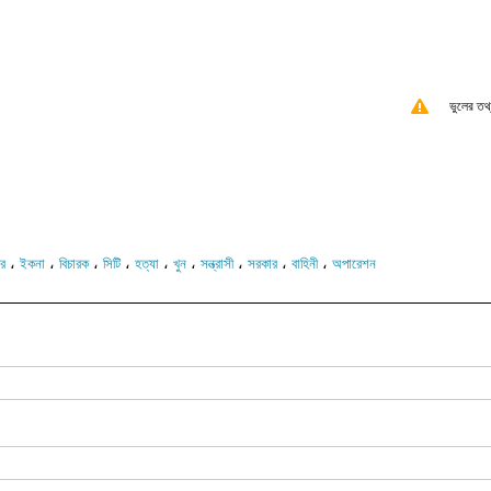
ভুলের তথ
،
،
،
،
،
،
،
،
،
ার
ইকনা
বিচারক
সিটি
হত্যা
খুন
সন্ত্রাসী
সরকার
বাহিনী
অপারেশন