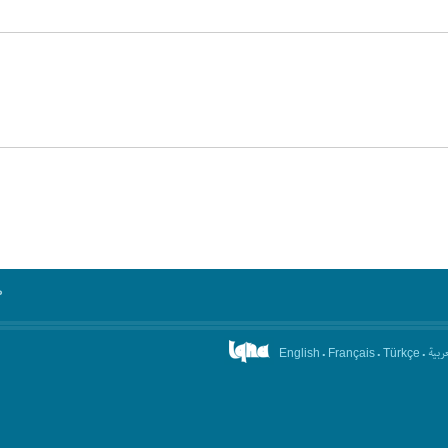
°
.
.
.
عربیة
English
Français
Türkçe