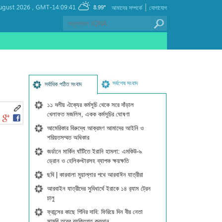
|
ugust 2026 ,
GMT-14:09:41
8.99°
আমাদের সম্পর্কে
যোগাযোগ
সর্বশেষ সংবাদ
সর্বাধিক পঠিত সংবাদ
১১ দলীয় ঐক্যের কর্মসূচি থেকে সরে দাঁড়াল
খেলাফত মজলিস, একক কর্মসূচির ঘোষণা
আমেরিকার বিরুদ্ধে আক্রমণ আমাদের আইনি ও
শরিয়তসম্মত অধিকার
জর্ডানে মার্কিন ঘাঁটিতে ইরানি হামলা: এমকিউ-৯
ড্রোন ও হেলিকপ্টারসহ ব্যাপক ক্ষয়ক্ষতি
ছবি | কারবালা মুয়াল্লার পথে আরবাঈন যাত্রীরা
আরবাইন যাত্রীদের সুবিধার্থে ইরাকে ১৪ র‍্যাম ট্রেন
চালু
ফ্রান্সের কাছে গিনির দাবি: ফিরিয়ে দিন বীর নেতা
সামুরি তুরের ব্যক্তিগত কুরআন