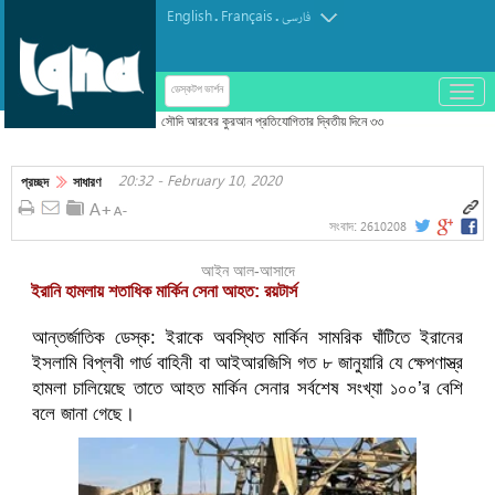
English
Français
.
.
فارسی
باز
ডেস্কটপ ভার্শন
و
بسته
کردن
20:32 - February 10, 2020
منو
প্রচ্ছদ
সাধারণ
2610208
সংবাদ:
আইন আল-আসাদে
ইরানি হামলায় শতাধিক মার্কিন সেনা আহত: রয়টার্স
আন্তর্জাতিক ডেস্ক: ইরাকে অবস্থিত মার্কিন সামরিক ঘাঁটিতে ইরানের
ইসলামি বিপ্লবী গার্ড বাহিনী বা আইআরজিসি গত ৮ জানুয়ারি যে ক্ষেপণাস্ত্র
হামলা চালিয়েছে তাতে আহত মার্কিন সেনার সর্বশেষ সংখ্যা ১০০’র বেশি
বলে জানা গেছে।