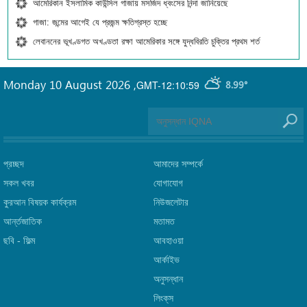
আমেরিকান ইসলামিক কাউন্সিল গাজায় মসজিদ ধ্বংসের নিন্দা জানিয়েছে
গাজা: জন্মের আগেই যে প্রজন্ম ক্ষতিগ্রস্ত হচ্ছে
লেবাননের ভূখণ্ডগত অখণ্ডতা রক্ষা আমেরিকার সঙ্গে যুদ্ধবিরতি চুক্তির প্রথম শর্ত
Monday 10 August 2026
,
GMT-12:10:59
8.99°
প্রচ্ছদ
আমাদের সম্পর্কে
সকল খবর
যোগাযোগ
কুরআন বিষয়ক কার্যক্রম
নিউজলেটার
আর্ন্তজাতিক
মতামত
ছবি‎ - ফিল্ম
আবহাওয়া
আর্কাইভ
অনুসন্ধান
লিংক্‌স