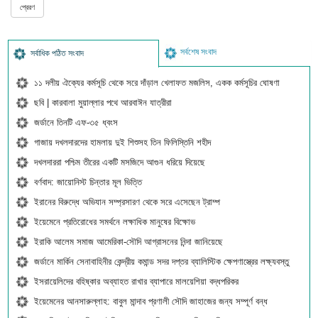
সর্বশেষ সংবাদ
সর্বাধিক পঠিত সংবাদ
১১ দলীয় ঐক্যের কর্মসূচি থেকে সরে দাঁড়াল খেলাফত মজলিস, একক কর্মসূচির ঘোষণা
ছবি | কারবালা মুয়াল্লার পথে আরবাঈন যাত্রীরা
জর্ডানে তিনটি এফ-৩৫ ধ্বংস
গাজায় দখলদারদের হামলায় দুই শিশুসহ তিন ফিলিস্তিনি শহীদ
দখলদাররা পশ্চিম তীরের একটি মসজিদে আগুন ধরিয়ে দিয়েছে
বর্ণবাদ: জায়োনিস্ট চিন্তার মূল ভিত্তি
ইরানের বিরুদ্ধে অভিযান সম্প্রসারণ থেকে সরে এসেছেন ট্রাম্প
ইয়েমেনে প্রতিরোধের সমর্থনে লক্ষাধিক মানুষের বিক্ষোভ
ইরাকি আলেম সমাজ আমেরিকা-সৌদি আগ্রাসনের নিন্দা জানিয়েছে
জর্ডানে মার্কিন সেনাবাহিনীর কেন্দ্রীয় কমান্ড সদর দপ্তর ব্যালিস্টিক ক্ষেপণাস্ত্রের লক্ষ্যবস্তু
ইসরায়েলিদের বহিষ্কার অব্যাহত রাখার ব্যাপারে মালয়েশিয়া বদ্ধপরিকর
ইয়েমেনের আনসারুল্লাহ: বাবুল মান্দাব প্রণালী সৌদি জাহাজের জন্য সম্পূর্ণ বন্ধ