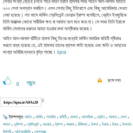
সেনার সংখ্যা বেড়েই চলতে পারে কারণ ইরানি হামলার সময় আইন আল-আসাদ ঘাঁটিতে
২০০ সেনা অবস্থান করছিল। এসব সেনার কিছু ইউরোপে এবং কিছু আমেরিকায় ফেরত
নেয়া হয়েছে। গত মাসে মার্কিন প্রেসিডেন্ট ডোনাল্ড ট্রাম্প বলেছিলে, ব্রেইন ইনজুরিকে
তিনি মারাত্মক কোনো শারীরিক ক্ষত বা আঘাত বলে মনে করে না। সে সময় তিনি ইরাকে
মার্কিন সেনাদের গুরুতর আহত হওয়ার কথা অস্বীকার করেছে।
আইন আল-আসাদ ঘাঁটিতে হামলা কিছু দিনের মধ্যেই মার্কিন সামরিক বাহিনী স্বীকার
করতে বাধ্য হয়েছে যে, এই হামলায় তাদের ব্যাপক ক্ষতি হয়েছে এবং ক্ষতি ও আহতের
সংখ্যা অবিচ্ছিন্নভাবে বৃদ্ধি পাচ্ছে।
iqna
ভুলের তথ্য
পছন্দ
0
https://iqna.ir/A0Ax28
ট্যাগ্সসমূহ:
،
،
،
،
،
،
،
،
،
আইন
মার্কিন
সামরিক
বাহিনী
হামলা
আমেরিকা
ব্রেইন
আঘাত
সেনা
،
،
،
،
،
،
،
،
،
،
আহত
পেন্টাগন
প্রেসিডেন্ট
ডোনাল্ড
ট্রাম্প
সরকার
চিকিৎসা
ইকনা
ইরাক
ইরান
ইসলাম
،
،
বিপ্লবী
আইআরজিসি
ক্ষেপণাস্ত্র