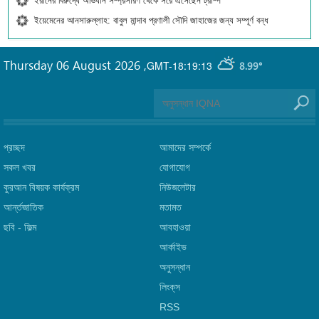
ইরানের বিরুদ্ধে অভিযান সম্প্রসারণ থেকে সরে এসেছেন ট্রাম্প
ইয়েমেনের আনসারুল্লাহ: বাবুল মান্দাব প্রণালী সৌদি জাহাজের জন্য সম্পূর্ণ বন্ধ
Thursday 06 August 2026
,
GMT-18:19:13
8.99°
প্রচ্ছদ
আমাদের সম্পর্কে
সকল খবর
যোগাযোগ
কুরআন বিষয়ক কার্যক্রম
নিউজলেটার
আর্ন্তজাতিক
মতামত
ছবি‎ - ফিল্ম
আবহাওয়া
আর্কাইভ
অনুসন্ধান
লিংক্‌স
RSS