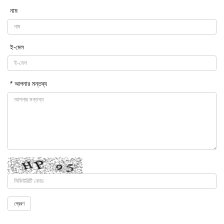
নাম
ই-মেল
* আপনার মন্তব্য