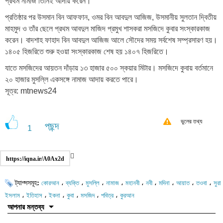
প্রথম নামাজ তিনিই আদায় করেন।
প্রতিষ্ঠার পর উসমান বিন আফফান, ওমর বিন আবদুল আজিজ, উসমানীয় সুলতান দ্বিতীয়
মাহমুদ ও তাঁর ছেলে প্রথম আবদুল মাজিদ প্রমুখ শাসকরা মসজিদে কুবার সংস্কারকাজ
করেন। বাদশাহ ফাহাদ বিন আবদুল আজিজ আলে সৌদের সময় সর্বশেষ সম্প্রসারণ হয়।
১৪০৫ হিজরিতে শুরু হওয়া সংস্কারকাজ শেষ হয় ১৪০৭ হিজরিতে।
যাতে মসজিদের আয়তন দাঁড়ায় ১৩ হাজার ৫০০ স্কয়ার মিটার। মসজিদে কুবায় বর্তমানে
২০ হাজার মুসল্লি একসঙ্গে নামাজ আদায় করতে পারে।
সূত্র: mtnews24
ভুলের তথ্য
পছন্দ
1
https://iqna.ir/A0Ax2d
ট্যাগ্সসমূহ:
،
،
،
،
،
،
،
،
،
কোরআন
ব্যক্তি
মুসল্লি
নামাজ
মহানবী
নবী
মদিনা
আয়াত
তওবা
সুরা
،
،
،
،
،
،
ইসলাম
ইতিহাস
ইকনা
কুবা
মসজিদ
পবিত্র
কুরআন
আপনার মন্তব্য