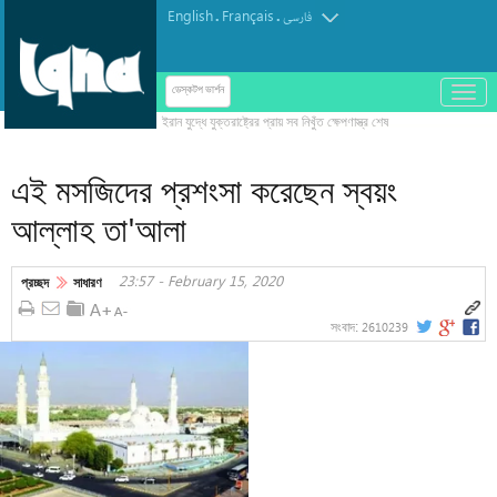
English
Français
.
.
فارسی
باز
ডেস্কটপ ভার্শন
و
بسته
کردن
এই মসজিদের প্রশংসা করেছেন স্বয়ং
منو
আল্লাহ তা'আলা
23:57 - February 15, 2020
প্রচ্ছদ
সাধারণ
2610239
সংবাদ: