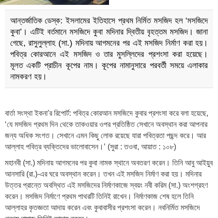
আন্তর্জাতিক ডেস্ক: ইসলামের ইতিহাসে প্রথম নির্মিত মসজিদ হল ‘মসজিদে
কুবা’। এটিই বর্তমানে মসজিদে কুবা মদিনার দ্বিতীয় বৃহত্তম মসজিদ। জানা
গেছে, রাসুলুল্লাহ (সা.) মদিনায় আগমনের পর এই মসজিদ নির্মাণ করা হয়।
পবিত্র কোরআনে এই মসজিদ ও তার মুসল্লিদের প্রশংসা করা হয়েছে।
মূলত একটি প্রাচীন কূপের নাম। কূপের নামানুসারে পরবর্তী সময়ে এলাকার
নামকরণ হয়।
বার্তা সংস্থা ইকনা'র রিপোর্ট: পবিত্র কোরআন মসজিদে কুবার প্রশংসা করে বলা হয়েছে,
‘যে মসজিদ প্রথম দিন থেকে তাকওয়ার ওপর প্রতিষ্ঠিত সেখানে অবস্থান করা আপনার
জন্য অধিক সংগত। সেখানে এমন কিছু লোক রয়েছে যারা পবিত্রতা পছন্দ করে। আর
আল্লাহ পবিত্র ব্যক্তিদের ভালোবাসেন।’ (সুরা : তওবা, আয়াত : ১০৮)
মহানবী (সা.) মদিনায় আগমনের পর কুবা নামক স্থানে অবতরণ করেন। তিনি আবু আইয়ুব
আনসারি (রা.)-এর ঘরে অবস্থান করেন। তখন এই মসজিদ নির্মাণ করা হয়। মদিনার
উত্তর প্রান্তে অবস্থিত এই মসজিদের নির্মাণকাজে স্বয়ং নবী করিম (সা.) অংশগ্রহণ
করেন। মসজিদ নির্মাণে প্রথম পাথরটি তিনিই রাখেন। নির্মাণকাজ শেষ হলে তিনি
আল্লাহর কৃতজ্ঞতা আদায় করেন এবং কুবাবাসীর প্রশংসা করেন। নবনির্মিত মসজিদে