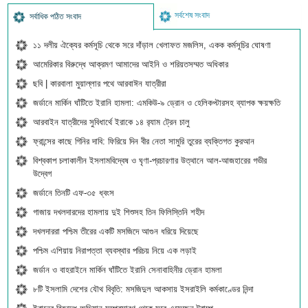
সর্বশেষ সংবাদ
সর্বাধিক পঠিত সংবাদ
১১ দলীয় ঐক্যের কর্মসূচি থেকে সরে দাঁড়াল খেলাফত মজলিস, একক কর্মসূচির ঘোষণা
আমেরিকার বিরুদ্ধে আক্রমণ আমাদের আইনি ও শরিয়তসম্মত অধিকার
ছবি | কারবালা মুয়াল্লার পথে আরবাঈন যাত্রীরা
জর্ডানে মার্কিন ঘাঁটিতে ইরানি হামলা: এমকিউ-৯ ড্রোন ও হেলিকপ্টারসহ ব্যাপক ক্ষয়ক্ষতি
আরবাইন যাত্রীদের সুবিধার্থে ইরাকে ১৪ র‍্যাম ট্রেন চালু
ফ্রান্সের কাছে গিনির দাবি: ফিরিয়ে দিন বীর নেতা সামুরি তুরের ব্যক্তিগত কুরআন
বিশ্বকাপ চলাকালীন ইসলামবিদ্বেষ ও ঘৃণা-প্রচারণার উত্থানে আল-আজহারের গভীর
উদ্বেগ
জর্ডানে তিনটি এফ-৩৫ ধ্বংস
গাজায় দখলদারদের হামলায় দুই শিশুসহ তিন ফিলিস্তিনি শহীদ
দখলদাররা পশ্চিম তীরের একটি মসজিদে আগুন ধরিয়ে দিয়েছে
পশ্চিম এশিয়ায় নিরাপত্তা ব্যবস্থার পরিচয় নিয়ে এক লড়াই
জর্ডান ও বাহরাইনে মার্কিন ঘাঁটিতে ইরানি সেনাবাহিনীর ড্রোন হামলা
৮টি ইসলামি দেশের যৌথ বিবৃতি: মসজিদুল আকসায় ইসরাইলি কর্মকাণ্ডের নিন্দা