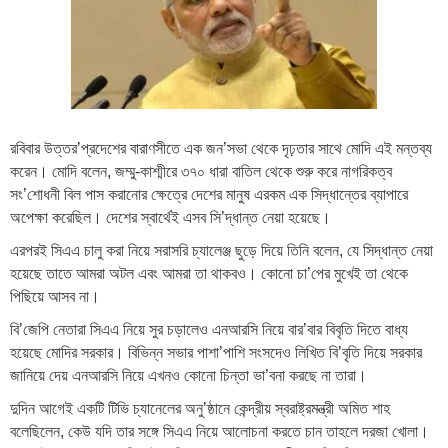
রবিবার উত্তর’প্রদেশের বারাণসীতে এক জন’সভা থেকে দৃঢ়তার সাথে মোদি এই মন্তব্য
করেন। মোদি বলেন, জম্মু-কাশ্মীরে ৩৭০ ধারা বাতিল থেকে শুরু করে নাগরিকত্ব
সং’শোধনী বিল পাস করানোর ক্ষেত্রে দেশের মানুষ এরকম এক সিদ্ধান্তের ব্যাপারে
অপেক্ষা করেছিল। দেশের স্বার্থেই এসব সি’দ্ধান্ত নেয়া হয়েছে।
এরপরই সিএএ চালু করা নিয়ে সরাসরি চ্যালেঞ্জ ছুড়ে দিয়ে তিনি বলেন, যে সিদ্ধান্ত নেয়া
হয়েছে তাতে আমরা অটল এবং আমরা তা থাকবও। কোনো চা’পের মুখেই তা থেকে
পিছিয়ে আসব না।
বি’জেপি নেতারা সিএএ নিয়ে সুর চড়ালেও এনআরসি নিয়ে বার’বার বিবৃতি দিতে বাধ্য
হয়েছে মোদির সরকার। বিভিন্ন সভার পাশা’পাশি সংসদেও লিখিত বি’বৃতি দিয়ে সরকার
জানিয়ে দেয় এনআরসি নিয়ে এখনও কোনো চিন্তা ভা’বনা করছে না তারা।
দুদিন আগেই একটি টিভি চ্যানেলের অনু’ষ্ঠানে কেন্দ্রীয় স্বরাষ্ট্রমন্ত্রী অমিত শাহ
বলেছিলেন, কেউ যদি তার সঙ্গে সিএএ নিয়ে আলোচনা করতে চান তাহলে দরজা খোলা।