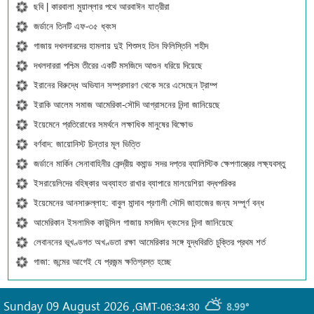
ছবি | কারবালা মুয়াল্লার পথে আরবাঈন যাত্রীরা
জর্ডানে তিনটি এফ-৩৫ ধ্বংস
গাজায় দখলদারদের হামলায় দুই শিশুসহ তিন ফিলিস্তিনি শহীদ
দখলদাররা পশ্চিম তীরের একটি মসজিদে আগুন ধরিয়ে দিয়েছে
ইরানের বিরুদ্ধে অভিযান সম্প্রসারণ থেকে সরে এসেছেন ট্রাম্প
ইরাকি আলেম সমাজ আমেরিকা-সৌদি আগ্রাসনের নিন্দা জানিয়েছে
ইয়েমেনে প্রতিরোধের সমর্থনে লক্ষাধিক মানুষের বিক্ষোভ
বর্ণবাদ: জায়োনিস্ট চিন্তার মূল ভিত্তি
জর্ডানে মার্কিন সেনাবাহিনীর কেন্দ্রীয় কমান্ড সদর দপ্তর ব্যালিস্টিক ক্ষেপণাস্ত্রের লক্ষ্যবস্তু
ইসরায়েলিদের বহিষ্কার অব্যাহত রাখার ব্যাপারে মালয়েশিয়া বদ্ধপরিকর
ইয়েমেনের আনসারুল্লাহ: বাবুল মান্দাব প্রণালী সৌদি জাহাজের জন্য সম্পূর্ণ বন্ধ
আমেরিকান ইসলামিক কাউন্সিল গাজায় মসজিদ ধ্বংসের নিন্দা জানিয়েছে
লেবাননের ভূখণ্ডগত অখণ্ডতা রক্ষা আমেরিকার সঙ্গে যুদ্ধবিরতি চুক্তির প্রথম শর্ত
গাজা: জন্মের আগেই যে প্রজন্ম ক্ষতিগ্রস্ত হচ্ছে
Sunday 09 August 2026
,
GMT-06:34:30
8.99°