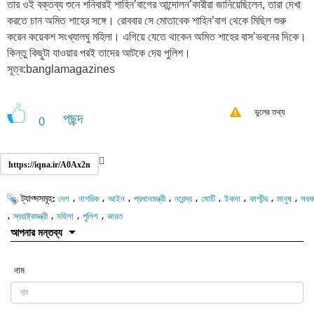
তার ওই বক্তব্য শুনে শনিবারই শাহিন’বাগের আন্দোলন’কারীরা জানিয়েছিলেন, তারা দেখা
করতে চান অমিত শাহের সঙ্গে। রোববার সে মোতাবেক শাহিন’বাগ থেকে মিছিল শুরু
করেন কয়েকশ সংখ্যালঘু মহিলা। এগিয়ে যেতে থাকেন অমিত শাহের বাস’ভবনের দিকে।
কিন্তু কিছুটা যাওয়ার পরই তাদের আটকে দেয় পুলিশ।
সূত্র:banglamagazines
ভুলের তথ্য
পছন্দ
0
https://iqna.ir/A0Ax2n
ট্যাগ্সসমূহ:
،
،
،
،
،
،
،
،
،
দেশ
নাগরিক
আইন
প্রধানমন্ত্রী
নরেন্দ্র
মোটি
ইকনা
কাশ্মীর
মানুষ
সরক
،
،
،
،
স্বরাষ্ট্রমন্ত্রী
মহিলা
পুলিশ
ভারত
আপনার মন্তব্য
নাম