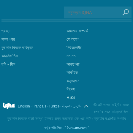
প্রচ্ছদ
আমাদের সম্পর্কে
সকল খবর
যোগাযোগ
কুরআন বিষয়ক কার্যক্রম
নিউজলেটার
আর্ন্তজাতিক
মতামত
ছবি‎ - ফিল্ম
আবহাওয়া
আর্কাইভ
অনুসন্ধান
লিংক্‌স
RSS
©
এই ওয়েব সাইটের সকল
.
.
.
.
فارسی
العربیة
English
Français
Türkçe
লেখা'র সত্ত্ব আন্তর্জাতিক
কুরআন বিষয়ক বার্তা সংস্থা ইকনার জন্য সংরক্ষিত এবং এর অবৈধ ব্যবহার দণ্ডণীয় অপরাধ
" Iransamaneh "
কর্তৃক পরিচালিত :