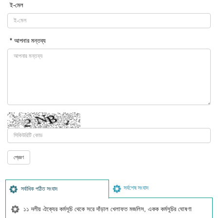
ই-মেল
* আপনার মন্তব্য
সর্বশেষ সংবাদ
সর্বাধিক পঠিত সংবাদ
১১ দলীয় ঐক্যের কর্মসূচি থেকে সরে দাঁড়াল খেলাফত মজলিস, একক কর্মসূচির ঘোষণা