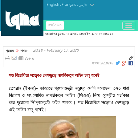
English
Français
.
.
فارسی
باز
ডেস্কটপ ভার্শন
و
আরবাঈনে কুরআনের আলোয় আলোকিত হলেন ৮১ হাজারের
بسته
বেশি জায়ের
کردن
20:18 - February 17, 2020
منو
প্রচ্ছদ
সাধারণ
2610249
সংবাদ:
শত বিরোধিতা সত্ত্বেও দেশজুড়ে নাগরিকত্ব আইন চালু হবেই
তেহরান (ইকনা)- ভারতের প্রধানমন্ত্রী নরেন্দ্র মোদি বলেছেন ৩৭০ ধারা
বিলোপ ও সং’শোধিত নাগরিকত্ব আইন (সিএএ) নিয়ে কেন্দ্রীয় সর’কার
তার পুরোনো সি’দ্ধান্তেই অটল থাকবে। শত বিরোধিতা সত্ত্বেও দেশজুড়ে
এই আইন চালু হবেই।