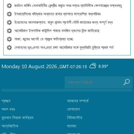
জর্ডানে মার্কিন সেনাবাহিনীর কেন্দ্রীয় কমান্ড সদর দপ্তর ব্যালিস্টিক ক্ষেপণাস্ত্রের লক্ষ্যবস্তু
ইসরায়েলিদের বহিষ্কার অব্যাহত রাখার ব্যাপারে মালয়েশিয়া বদ্ধপরিকর
ইয়েমেনের আনসারুল্লাহ: বাবুল মান্দাব প্রণালী সৌদি জাহাজের জন্য সম্পূর্ণ বন্ধ
আমেরিকান ইসলামিক কাউন্সিল গাজায় মসজিদ ধ্বংসের নিন্দা জানিয়েছে
গাজা: জন্মের আগেই যে প্রজন্ম ক্ষতিগ্রস্ত হচ্ছে
লেবাননের ভূখণ্ডগত অখণ্ডতা রক্ষা আমেরিকার সঙ্গে যুদ্ধবিরতি চুক্তির প্রথম শর্ত
Monday 10 August 2026
,
GMT-07:26:15
8.99°
প্রচ্ছদ
আমাদের সম্পর্কে
সকল খবর
যোগাযোগ
কুরআন বিষয়ক কার্যক্রম
নিউজলেটার
আর্ন্তজাতিক
মতামত