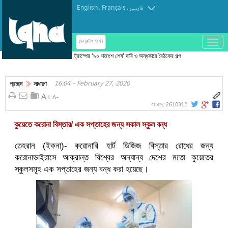
English
Français
.
.
فارسی
باز
ডেস্কটপ ভার্শন
و
ট্রাম্পের ‘৯০ শতাংশ শেষ’ দাবি ও অন্ধকারে বৈঠকের গল্প
بسته
—সবই মনস্তাত্ত্বিক যুদ্ধের অংশ
کردن
16:04 - February 27, 2020
منو
প্রচ্ছদ
সাধারণ
2610312
সংবাদ:
কুয়েতে করোনা বিস্তার/ এক সপ্তাহের জন্য সকাল স্কুল বন্ধ
তেহরান (ইকনা)- করোনারি হার্ট ডিজিজ বিস্তার রোধের জন্য
করোনাভাইরাসে আক্রান্ত বিশ্বের অন্যান্য দেশের মতো কুয়েতের
স্কুলসমূহ এক সপ্তাহের জন্য বন্ধ করা হয়েছে।