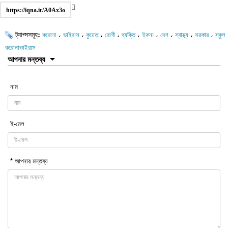
https://iqna.ir/A0Ax3o
ট্যাগ্সসমূহ:
،
،
،
،
،
،
،
،
،
করোনা
ভাইরাস
কুয়েত
রোগী
ব্যক্তি
ইকনা
দেশ
স্বাস্থ্য
সরকার
স্কুল
করোনাভাইরাস
আপনার মন্তব্য
নাম
ই-মেল
* আপনার মন্তব্য