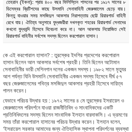
তেহরান (ইকনা): প্রায় ৪০০ বছর ফিলিস্তিন শাসনের পর ১৯১৭ সালের ৮
ডিসেম্বর ব্রিটিশদের কাছে উসমানি সেনাবাহিনী জেরুজালেম ছেড়ে যায়।
কিন্তু যাওয়ার সময় মসজিদুল আকসার নিরাপত্তায় ছোট্ট রিয়ারগার্ড বাহিনী
রেখে যায়। ঐতিহ্য অনুসারে যুদ্ধজয়ীরা দখলকৃত শহরের রিয়ারগার্ড সেনাদের
কখনো যুদ্ধবন্দি হিসেবে বিবেচনা করে না। আল আকসায় নিয়োজিত সেই
রিয়ারগার্ড বাহিনীর সর্বশেষ সদস্য ছিলেন করপোরাল হাসান।
কে এই করপোরাল হাসান? : তুরস্কের ইদগির প্রদেশের করপোরাল
হাসান ছিলেন আল আকসার সর্বশেষ প্রহরী। তিনি ছিলেন অটোমান
সেনাবাহিনীর ভারী মেশিনগান দলের একজন সদস্য। ১৯৮২ সালে মৃত্যুর
আগ পর্যন্ত যিনি উসমানি সেনাবাহিনীর একজন সদস্য হিসেবে দীর্ঘ ৫৭
বছর জেরুজালেমের পবিত্র মসজিদুল আকসার প্রহরী হিসেবে দায়িত্ব
পালন করেন।
যেভাবে পরিচয় উদ্ধার হয় : ১৯৭২ সালের ৪ মে তুরস্কের ইসরায়েল ও
জেরুজালেম পরিদর্শনে যাওয়া রাজনীতিবিদ ও সাংবাদিকদের একটি
প্রতিনিধিদলের সদস্য ছিলেন সাংবাদিক ইলহান বারদাকসি। এ ভ্রমণের
সময় তাঁরা করপোরাল হাসানের পরিচয় উদ্ধার করেন। ইলহান বলেন,
‘ইসরায়েল সরকার আমাদের জন্য ঐতিহাসিক স্থাপনা পরিদর্শনের ব্যবস্থা