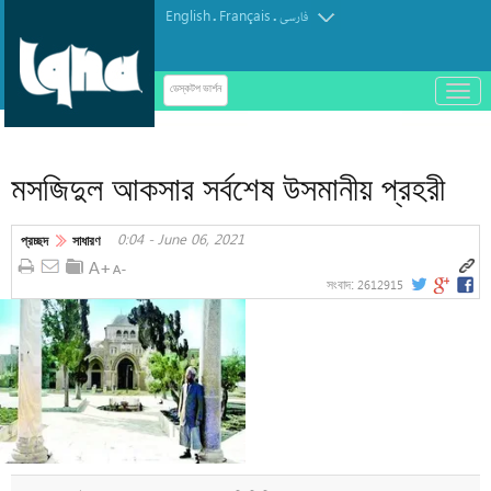
English
Français
.
.
فارسی
باز
ডেস্কটপ ভার্শন
و
بسته
کردن
মসজিদুল আকসার সর্বশেষ উসমানীয় প্রহরী
منو
0:04 - June 06, 2021
প্রচ্ছদ
সাধারণ
2612915
সংবাদ: