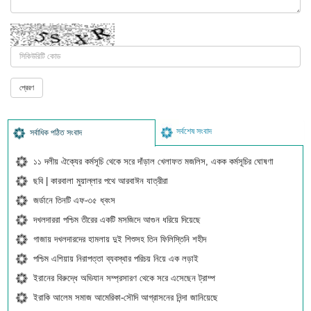
সর্বশেষ সংবাদ
সর্বাধিক পঠিত সংবাদ
১১ দলীয় ঐক্যের কর্মসূচি থেকে সরে দাঁড়াল খেলাফত মজলিস, একক কর্মসূচির ঘোষণা
ছবি | কারবালা মুয়াল্লার পথে আরবাঈন যাত্রীরা
জর্ডানে তিনটি এফ-৩৫ ধ্বংস
দখলদাররা পশ্চিম তীরের একটি মসজিদে আগুন ধরিয়ে দিয়েছে
গাজায় দখলদারদের হামলায় দুই শিশুসহ তিন ফিলিস্তিনি শহীদ
পশ্চিম এশিয়ায় নিরাপত্তা ব্যবস্থার পরিচয় নিয়ে এক লড়াই
ইরানের বিরুদ্ধে অভিযান সম্প্রসারণ থেকে সরে এসেছেন ট্রাম্প
ইরাকি আলেম সমাজ আমেরিকা-সৌদি আগ্রাসনের নিন্দা জানিয়েছে