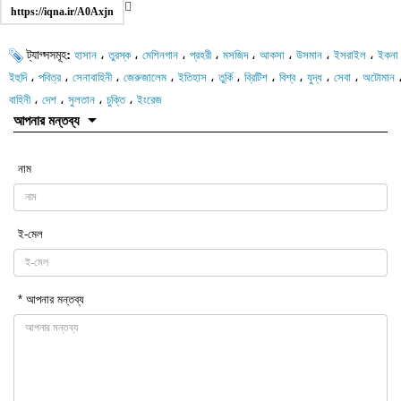
https://iqna.ir/A0Axjn
ট্যাগ্সসমূহ:
،
،
،
،
،
،
،
،
হাসান
তুরস্ক
মেশিনগান
প্রহরী
মসজিদ
আকসা
উসমান
ইসরাইল
ইকনা
،
،
،
،
،
،
،
،
،
،
ইহুদি
পবিত্র
সেনাবাহিনী
জেরুজালেম
ইতিহাস
তুর্কি
ব্রিটিশ
বিশ্ব
যুদ্ধ
সেবা
অটোমান
،
،
،
،
বাহিনী
দেশ
সুলতান
চুক্তি
ইংরেজ
আপনার মন্তব্য
নাম
ই-মেল
* আপনার মন্তব্য