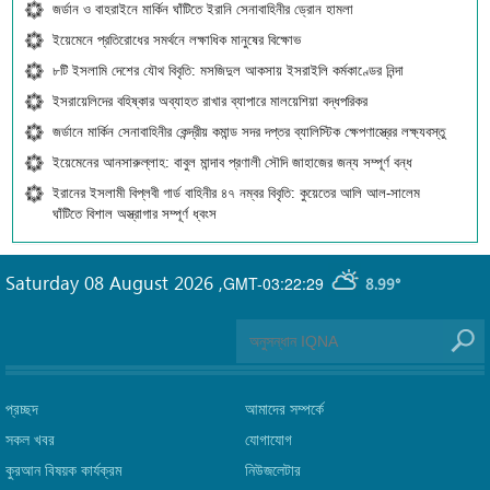
জর্ডান ও বাহরাইনে মার্কিন ঘাঁটিতে ইরানি সেনাবাহিনীর ড্রোন হামলা
ইয়েমেনে প্রতিরোধের সমর্থনে লক্ষাধিক মানুষের বিক্ষোভ
৮টি ইসলামি দেশের যৌথ বিবৃতি: মসজিদুল আকসায় ইসরাইলি কর্মকাণ্ডের নিন্দা
ইসরায়েলিদের বহিষ্কার অব্যাহত রাখার ব্যাপারে মালয়েশিয়া বদ্ধপরিকর
জর্ডানে মার্কিন সেনাবাহিনীর কেন্দ্রীয় কমান্ড সদর দপ্তর ব্যালিস্টিক ক্ষেপণাস্ত্রের লক্ষ্যবস্তু
ইয়েমেনের আনসারুল্লাহ: বাবুল মান্দাব প্রণালী সৌদি জাহাজের জন্য সম্পূর্ণ বন্ধ
ইরানের ইসলামী বিপ্লবী গার্ড বাহিনীর ৪৭ নম্বর বিবৃতি: কুয়েতের আলি আল-সালেম
ঘাঁটিতে বিশাল অস্ত্রাগার সম্পূর্ণ ধ্বংস
Saturday 08 August 2026
,
GMT-03:22:29
8.99°
প্রচ্ছদ
আমাদের সম্পর্কে
সকল খবর
যোগাযোগ
কুরআন বিষয়ক কার্যক্রম
নিউজলেটার