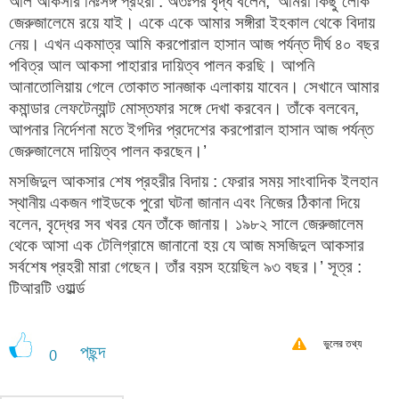
আল আকসার নিঃসঙ্গ প্রহরী : অতঃপর বৃদ্ধ বলেন, ‘আমরা কিছু লোক
জেরুজালেমে রয়ে যাই। একে একে আমার সঙ্গীরা ইহকাল থেকে বিদায়
নেয়। এখন একমাত্র আমি করপোরাল হাসান আজ পর্যন্ত দীর্ঘ ৪০ বছর
পবিত্র আল আকসা পাহারার দায়িত্ব পালন করছি। আপনি
আনাতোলিয়ায় গেলে তোকাত সানজাক এলাকায় যাবেন। সেখানে আমার
কমান্ডার লেফটেন্যান্ট মোস্তফার সঙ্গে দেখা করবেন। তাঁকে বলবেন,
আপনার নির্দেশনা মতে ইগদির প্রদেশের করপোরাল হাসান আজ পর্যন্ত
জেরুজালেমে দায়িত্ব পালন করছেন।’
মসজিদুল আকসার শেষ প্রহরীর বিদায় : ফেরার সময় সাংবাদিক ইলহান
স্থানীয় একজন গাইডকে পুরো ঘটনা জানান এবং নিজের ঠিকানা দিয়ে
বলেন, বৃদ্ধের সব খবর যেন তাঁকে জানায়। ১৯৮২ সালে জেরুজালেম
থেকে আসা এক টেলিগ্রামে জানানো হয় যে আজ মসজিদুল আকসার
সর্বশেষ প্রহরী মারা গেছেন। তাঁর বয়স হয়েছিল ৯৩ বছর।’ সূত্র :
টিআরটি ওয়ার্ল্ড
ভুলের তথ্য
পছন্দ
0