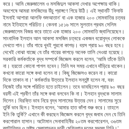
করে। আমি জেরুজালেম ও মসজিদুল আকসা দেখার অপেক্ষায় থাকি।
অবশেষে আমরা মসজিদের উঁচু প্রাঙ্গণে গিয়ে উঠি। এই স্থানটি ‘ফিনাউ
ইসনাই আশারা আলফি শুমআতান’ বা এক হাজার ২০০ মোমবাতির চত্বর
নামে ইতিহাসে পরিচিত। কেননা ১৫১৬ সালে সুলতান প্রথম সেলিম
জেরুজালেম বিজয় করে তাতে এক হাজার ২০০ মোমবাতি জ্বালিয়েছেন।
সাংবাদিক ইলহান আল আকসা মসজিদ চত্বরে একজন বয়োবৃদ্ধ লোককে
দেখতে পান। তাঁর গায়ে খুবই পুরনো কাপড়। বয়স প্রায় ৯০ বছর হবে।
দেখেই বোঝা যাচ্ছে যে তাঁর গায়ের কাপড়ে অনেক তালি দেওয়া হয়েছে।
সরকারি কর্মকর্তাকে বৃদ্ধ সম্পর্কে জিজ্ঞেস করলে বলেন, ‘আমি তাঁকে চিনি
না। হয়তো কোনো পাগল হবেন। তিনি সব সময় এখানে দাঁড়িয়ে থাকেন।
কখনো কারো সঙ্গে কথা বলেন না। কিছু জিজ্ঞেসও করেন না। কারো
দিকে তাকান না।’ কর্মকর্তার উত্তরে ইলহান সন্তুষ্ট হলেন না, বরং
নিজেই তাঁর সঙ্গে পরিচিত হতে চাইলেন। তবে ভাবছিলেন প্রায় ৯০ বছর
বয়সী এই প্রবীণ তাঁর সঙ্গে কথা বলবেন কি না। ইলহান বৃদ্ধকে সালাম
দিলেন। বিরক্তি ভাব নিয়ে বৃদ্ধ সালামের উত্তর দেন। সালামের সুরে
তুর্কি ভাব ছিল। ইলহান বলেন, ‘আমার হাত কাঁপা শুরু করে। তাহলে
ইনি কি তুর্কি? এখানে কী করছেন জিজ্ঞেস করলে বৃদ্ধ জবাব দেন যে তিনি
করপোরাল হাসান। অটোমান সেনাবাহিনীর ২০তম করপোরেশন, ৩৬তম
ব্যাটালিয়ন ও অষ্টম স্কোয়াড্রন ভারী মেশিনগান দলের সদস্য তিনি।’