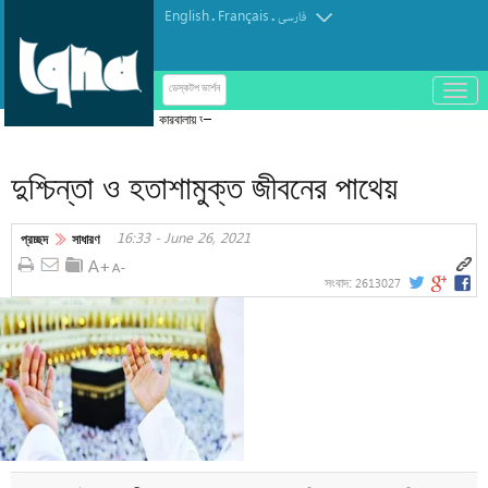
English
Français
.
.
فارسی
باز
ডেস্কটপ ভার্শন
و
কারবালায় আরবাঈন হোসাইনি আজাদারি
بسته
کردن
দুশ্চিন্তা ও হতাশামুক্ত জীবনের পাথেয়
منو
16:33 - June 26, 2021
প্রচ্ছদ
সাধারণ
2613027
সংবাদ: