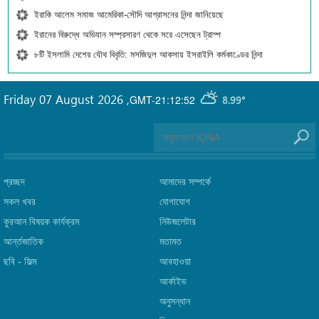
ইরাকি আলেম সমাজ আমেরিকা-সৌদি আগ্রাসনের নিন্দা জানিয়েছে
ইরানের বিরুদ্ধে অভিযান সম্প্রসারণ থেকে সরে এসেছেন ট্রাম্প
৮টি ইসলামি দেশের যৌথ বিবৃতি: মসজিদুল আকসায় ইসরাইলি কর্মকাণ্ডের নিন্দা
Friday 07 August 2026
,
GMT-21:12:52
8.99°
প্রচ্ছদ
আমাদের সম্পর্কে
সকল খবর
যোগাযোগ
কুরআন বিষয়ক কার্যক্রম
নিউজলেটার
আর্ন্তজাতিক
মতামত
ছবি‎ - ফিল্ম
আবহাওয়া
আর্কাইভ
অনুসন্ধান