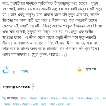
সাত. মৃত্যুচিন্তা মানুষকে প্রতিনিয়ত চিন্তাগ্রস্ত করে তোলে। মৃত্যু
যখন শুধুই বার্ধক্য বয়সে হয় এমনটা নয়; বরং সব বয়সী মানুষের এই মৃত্যু
হয়। তাই একটু অসুস্থ হলে ভাবতে থাকে যদি মৃত্যু এসে যায়, তাহলে
জীবনের সব আশা মাটি হয়ে যাবে। বিশেষ করে যারা বস্তুবাদী তাদের
ক্ষেত্রে এই বিষয়টা প্রকট। কিন্তু একজন প্রকৃত ঈমানদার তার বিশ্বাস
এবং তার আস্থা, মৃত্যুই সব কিছুর শেষ নয়; বরং মৃত্যু এক অসীম
জগতের দুয়ার। এ জীবন থেকে আরো শ্রেষ্ঠ জীবন হবে মৃত্যু-পরবর্তী
জীবন। আল্লাহ তাআলা বলেন, ‘নিশ্চয়ই যারা ঈমান এনেছে এবং সৎ
কাজ করেছে তাদের জন্য আছে জান্নাত, যার পাদদেশে নদী প্রবাহিত।
এটাই মহাসাফল্য।’ (সূরা বুরুজ, আয়াত : ১১)
ভুলের তথ্য
পছন্দ
0
https://iqna.ir/A0Axlb
ট্যাগ্সসমূহ:
،
،
،
،
،
،
،
،
،
পবিত্র
কোরআন
আল্লাহ
বিশ্বাস
শান্তি
সূরা
আয়াত
জীবন
হতাশা
মা
،
،
،
،
،
،
،
،
জিকির
রিজিক
পরিত্রাণ
গুনাহ
দয়ালু
শক্তি
দুনিয়া
রসুল