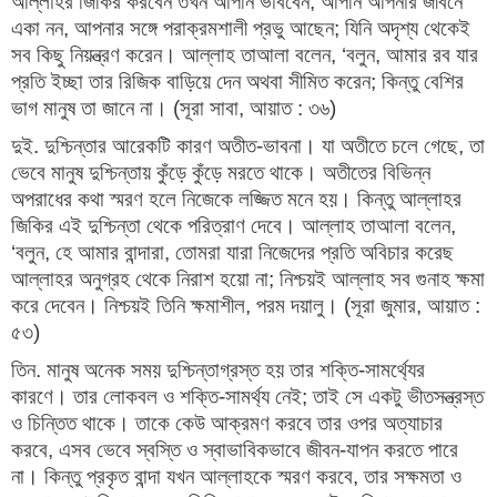
আল্লাহর জিকির করবেন তখন আপনি ভাববেন, আপনি আপনার জীবনে
একা নন, আপনার সঙ্গে পরাক্রমশালী প্রভু আছেন; যিনি অদৃশ্য থেকেই
সব কিছু নিয়ন্ত্রণ করেন। আল্লাহ তাআলা বলেন, ‘বলুন, আমার রব যার
প্রতি ইচ্ছা তার রিজিক বাড়িয়ে দেন অথবা সীমিত করেন; কিন্তু বেশির
ভাগ মানুষ তা জানে না। (সূরা সাবা, আয়াত : ৩৬)
দুই. দুশ্চিন্তার আরেকটি কারণ অতীত-ভাবনা। যা অতীতে চলে গেছে, তা
ভেবে মানুষ দুশ্চিন্তায় কুঁড়ে কুঁড়ে মরতে থাকে। অতীতের বিভিন্ন
অপরাধের কথা স্মরণ হলে নিজেকে লজ্জিত মনে হয়। কিন্তু আল্লাহর
জিকির এই দুশ্চিন্তা থেকে পরিত্রাণ দেবে। আল্লাহ তাআলা বলেন,
‘বলুন, হে আমার বান্দারা, তোমরা যারা নিজেদের প্রতি অবিচার করেছ
আল্লাহর অনুগ্রহ থেকে নিরাশ হয়ো না; নিশ্চয়ই আল্লাহ সব গুনাহ ক্ষমা
করে দেবেন। নিশ্চয়ই তিনি ক্ষমাশীল, পরম দয়ালু। (সূরা জুমার, আয়াত :
৫৩)
তিন. মানুষ অনেক সময় দুশ্চিন্তাগ্রস্ত হয় তার শক্তি-সামর্থ্যের
কারণে। তার লোকবল ও শক্তি-সামর্থ্য নেই; তাই সে একটু ভীতসন্ত্রস্ত
ও চিন্তিত থাকে। তাকে কেউ আক্রমণ করবে তার ওপর অত্যাচার
করবে, এসব ভেবে স্বস্তি ও স্বাভাবিকভাবে জীবন-যাপন করতে পারে
না। কিন্তু প্রকৃত বান্দা যখন আল্লাহকে স্মরণ করবে, তার সক্ষমতা ও