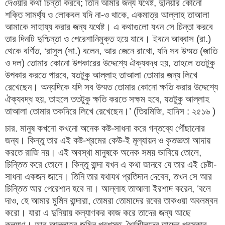
দেওয়ার কথা চিন্তা করবে; তিনি আমার জন্য যথেষ্ট, দুনিয়ার কোনো
শক্তি সামর্থ্য ও লোকবল যদি না-ও থাকে, একমাত্র আল্লাহ তাআলা
আমাকে সাহায্য করার জন্য যথেষ্ট। এ কথাগুলো যখন সে চিন্তা করবে
তার দিনটি দুশ্চিন্তা ও পেরেশানিমুক্ত হয়ে যাবে। ইবনে আব্বাস (রা.)
থেকে বর্ণিত, ‘রাসুল (সা.) বলেন, আর জেনে রাখো, যদি সব উম্মত (জাতি
ও দল) তোমার কোনো উপকারের উদ্দেশ্যে ঐক্যবদ্ধ হয়, তাহলে ততটুকু
উপকার করতে পারবে, যতটুকু আল্লাহ তাআলা তোমার জন্য লিখে
রেখেছেন। অন্যদিকে যদি সব উম্মত তোমার কোনো ক্ষতি করার উদ্দেশ্যে
ঐক্যবদ্ধ হয়, তাহলে ততটুকু ক্ষতি করতে সক্ষম হবে, যতটুকু আল্লাহ
তাআলা তোমার তকদিরে লিখে রেখেছেন।’ (তিরমিজি, হাদিস : ২৫১৬ )
চার. মানুষ কখনো কখনো অনেক কষ্ট-সাধনা করে গন্তব্যে পৌঁছানোর
জন্য। কিন্তু তার এই কষ্ট-শ্রমের কেউ-ই মূল্যায়ন ও কৃতজ্ঞতা আদায়
করতে রাজি নয়। এই অবস্থা মানুষকে অনেক সময় ভাবিয়ে তোলে,
চিন্তিত করে তোলে। কিন্তু বান্দা যখন এ কথা জানবে যে তার এই চেষ্টা-
সাধনা একজন জানে। তিনি তার যথাযথ প্রতিদান দেবেন, তখন সে আর
চিন্তিত আর পেরেশান হবে না। আল্লাহ তাআলা ইরশাদ করেন, ‘বলে
দাও, হে আমার মুমিন বান্দারা, তোমরা তোমাদের রবের তাকওয়া অবলম্বন
করো। যারা এ দুনিয়ায় কল্যাণকর কাজ করে তাদের জন্য আছে
কল্যাণ। আর আল্লাহর জমিন প্রশস্ত, ধৈর্যশীলদের তাদের পুরস্কার