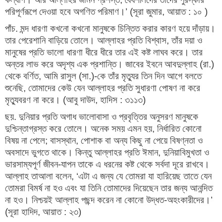
পরিপূর্ণরূপে দেওয়া হবে অগণিত পরিমাণ।’ (সূরা জুমার, আয়াত : ১০ )
পাঁচ. মন্দ ধারণা কখনো কখনো মানুষকে চিন্তিত করার কারণ হয়ে দাঁড়ায়।
তার পেরেশানি বাড়িয়ে তোলে। আল্লাহর প্রতি বিশ্বাস, তাঁর দয়া ও
মানুষের প্রতি ভালো ধারণা ধীরে ধীরে তার এই কষ্ট লাঘব করে। তার
অন্তর লাভ করে অদৃশ্য এক প্রশান্তি। জাবের ইবনে আবদুল্লাহ (রা.)
থেকে বর্ণিত, আমি রাসুল (সা.)-কে তাঁর মৃত্যুর তিন দিন আগে বলতে
শুনেছি, তোমাদের কেউ যেন আল্লাহর প্রতি সুধারণা পোষণ না করে
মৃত্যুবরণ না করে। (আবু দাউদ, হাদিস : ৩১১৩)
ছয়. দুনিয়ার প্রতি অগাধ ভালোবাসা ও প্রবৃত্তির অনুসরণ মানুষকে
দুশ্চিন্তাগ্রস্ত করে তোলে। অনেক সময় এমন হয়, নির্ধারিত কোনো
বিষয় না পেলে; বাসস্থান, পোশাক বা অন্য কিছু না পেয়ে বিষণ্নতা ও
অবসাদে ভুগতে থাকে। কিন্তু আল্লাহর প্রতি ঈমান, দুনিয়াবিমুখতা ও
ভারসাম্যপূর্ণ জীবন-যাপন তাকে এ ধরনের কষ্ট থেকে সর্বদা দূরে রাখবে।
আল্লাহ তাআলা বলেন, ‘এটা এ জন্য যে তোমরা যা হারিয়েছ তাতে যেন
তোমরা বিমর্ষ না হও এবং যা তিনি তোমাদের দিয়েছেন তার জন্য আনন্দিত
না হও। নিশ্চয়ই আল্লাহ পছন্দ করেন না কোনো উদ্ধত-অহংকারীদের।’
(সূরা হাদিদ, আয়াত : ২৩)