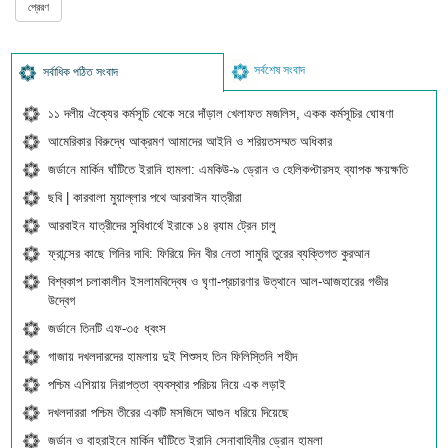
সর্বশেষ সংবাদ
সর্বাধিক পঠিত সংবাদ
১১ দলীয় ঐক্যের কর্মসূচি থেকে সরে দাঁড়াল খেলাফত মজলিস, একক কর্মসূচির ঘোষণা
আমেরিকার বিরুদ্ধে আক্রমণ আমাদের আইনি ও শরিয়তসম্মত অধিকার
জর্ডানে মার্কিন ঘাঁটিতে ইরানি হামলা: এমকিউ-৯ ড্রোন ও হেলিকপ্টারসহ ব্যাপক ক্ষয়ক্ষতি
ছবি | কারবালা মুয়াল্লার পথে আরবাঈন যাত্রীরা
আরবাইন যাত্রীদের সুবিধার্থে ইরাকে ১৪ র‍্যাম ট্রেন চালু
ফ্রান্সের কাছে গিনির দাবি: ফিরিয়ে দিন বীর নেতা সামুরি তুরের ব্যক্তিগত কুরআন
বিশ্বকাপ চলাকালীন ইসলামবিদ্বেষ ও ঘৃণা-প্রচারণার উত্থানে আল-আজহারের গভীর
উদ্বেগ
জর্ডানে তিনটি এফ-৩৫ ধ্বংস
গাজায় দখলদারদের হামলায় দুই শিশুসহ তিন ফিলিস্তিনি শহীদ
পশ্চিম এশিয়ায় নিরাপত্তা ব্যবস্থার পরিচয় নিয়ে এক লড়াই
দখলদাররা পশ্চিম তীরের একটি মসজিদে আগুন ধরিয়ে দিয়েছে
জর্ডান ও বাহরাইনে মার্কিন ঘাঁটিতে ইরানি সেনাবাহিনীর ড্রোন হামলা