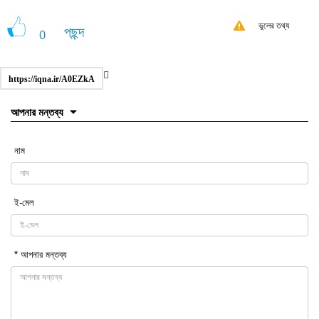
ভুলের তথ্য
পছন্দ
0
https://iqna.ir/A0EZkA
আপনার মন্তব্য
নাম
ই-মেল
* আপনার মন্তব্য