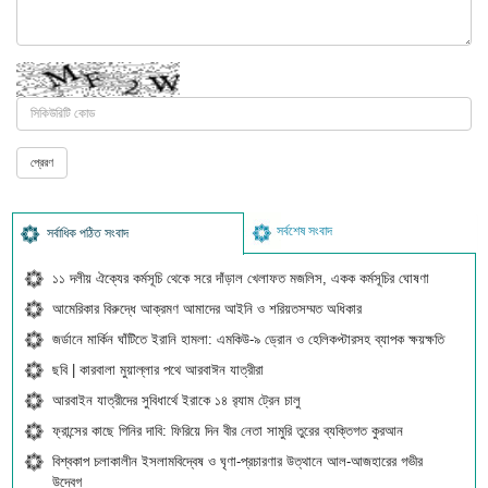
সর্বশেষ সংবাদ
সর্বাধিক পঠিত সংবাদ
১১ দলীয় ঐক্যের কর্মসূচি থেকে সরে দাঁড়াল খেলাফত মজলিস, একক কর্মসূচির ঘোষণা
আমেরিকার বিরুদ্ধে আক্রমণ আমাদের আইনি ও শরিয়তসম্মত অধিকার
জর্ডানে মার্কিন ঘাঁটিতে ইরানি হামলা: এমকিউ-৯ ড্রোন ও হেলিকপ্টারসহ ব্যাপক ক্ষয়ক্ষতি
ছবি | কারবালা মুয়াল্লার পথে আরবাঈন যাত্রীরা
আরবাইন যাত্রীদের সুবিধার্থে ইরাকে ১৪ র‍্যাম ট্রেন চালু
ফ্রান্সের কাছে গিনির দাবি: ফিরিয়ে দিন বীর নেতা সামুরি তুরের ব্যক্তিগত কুরআন
বিশ্বকাপ চলাকালীন ইসলামবিদ্বেষ ও ঘৃণা-প্রচারণার উত্থানে আল-আজহারের গভীর
উদ্বেগ