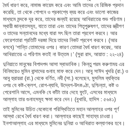
ধৈর্য ধারণ করে, নামাজ কায়েম করে এবং আমি তাদের যে রিজিক প্রদান
করেছি, তা থেকে গোপনে ও প্রকাশ্যে ব্যয় করে এবং ভালো কাজের
মাধ্যমে মন্দকে দূর করে, তাদের জন্যই রয়েছে আখিরাতের শুভ পরিণাম।
স্থায়ী জান্নাতসমূহ, যাতে তারা এবং তাদের পিতৃপুরুষগণ, তাদের স্ত্রীগণ
ও তাদের সন্তানদের মধ্যে যারা সৎ ছিল তারা প্রবেশ করবে। আর
ফেরেশতারা প্রতিটি দরজা দিয়ে তাদের নিকট প্রবেশ করবে। (আর
বলবে) ‘শান্তি তোমাদের ওপর। কারণ তোমরা ধৈর্য ধারণ করেছ, আর
আখিরাতের এ পরিণাম কতই না উত্তম।’ (সুরা রাদ, আয়াত : ২২-২৪)
দুনিয়াতে মানুষের বিপাদপদ আসা স্বাভাবিক। কিন্তু পরম করুণাময় এর
বিনিময়েও মুমিন বান্দাদের গুনাহ মাফ করে দেন। আবু সাঈদ খুদরি (রা.) ও
আবু হুরায়রা (রা.) থেকে বর্ণিত, নবী (সা.) বলেছেন, মুসলিম ব্যক্তির
ওপর যে কষ্ট-ক্লেশ, রোগ-ব্যাধি, উদ্বেগ-উৎকণ্ঠা, দুশ্চিন্তা, কষ্ট ও
পেরেশানি আসে, এমনকি যে কাঁটা তার দেহে ফুটে, এসবের মাধ্যমে
আল্লাহ তার গুনাহসমূহ ক্ষমা করে দেন। (বুখারি, হাদিস : ৫৬৪১)
তাই মুমিনের উচিত যেকোনো পরিস্থিতিতে মহান আল্লাহর ওপর পূর্ণ
আস্থা রেখে ধৈর্য ধারণ করা। আল্লাহর কাছেই সাহায্য চাওয়া।
ইনশাআল্লাহ এর মাধ্যমে মুমিনের দুনিয়া ও আখিরাত কল্যাণকর হবে।