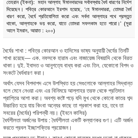
তেহরান (ইকনা): মহান আল্লাহ ঈমানদারদের সর্বাবস্থায় ধৈর্য ধারণের নির্দেশ
দিয়েছেন। পবিত্র কোরআনে ইরশাদ হয়েছে, ‘হে ঈমানদাররা, তোমরা ধৈর্য
ধারণ করো, ধৈর্যে প্রতিযোগিতা করো এবং সর্বদা আল্লাহর পথে প্রস্তুত
থাকো, আল্লাহকে ভয় করো, যাতে তোমরা সফলকাম হতে পারো।’ (সুরা
আলে ইমরান, আয়াত : ২০০)
ধৈর্যের শাখা : পবিত্র কোরআন ও হাদিসের ভাষ্য অনুযায়ী ধৈর্যের তিনটি
শাখা রয়েছে— এক. নফসকে হারাম এবং নাজায়েজ বিষয়াদি থেকে বিরত
থাকা। দুই. ইবাদত ও আনুগত্যে বাধ্য করা এবং তিন. যেকোনো বিপদ ও
সংকটে ধৈর্যধারণ করা।
অর্থাৎ যেসব বিপদাপদ এসে উপস্থিত হয় সেগুলোকে আল্লাহর সিদ্ধান্ত
বলে মেনে নেওয়া এবং এর বিনিময়ে আল্লাহর তরফ থেকে প্রতিদান
প্রাপ্তির আশা করা। অবশ্য কষ্টে পড়ে যদি মুখ থেকে কোনো কাতর শব্দ
উচ্চারিত হয়ে যায় কিংবা অন্যের কাছে তা প্রকাশ করা হয়, তবে তা
সবরের (ধৈর্যের) পরিপন্থী নয়। (ইবনে কাসির)
ধৈর্যশীলতা অর্জনের উপায় : ধৈর্যশীলতা একটি কল্যাণকর গুণ। এটি অর্জন
করতে প্রবল ইচ্ছাশক্তির প্রয়োজন।