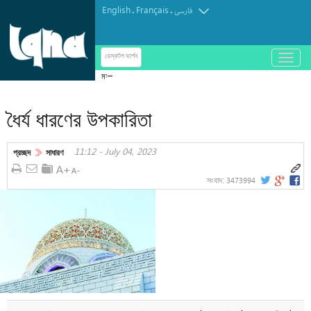
English
Français
.
.
فارسی
باز
ডেস্কটপ ভার্শন
و
মসজিদে কুবায় কুরআন হিফজের গ্রীষ্মকালীন কোর্স অনুষ্ঠিত
بسته
کردن
ধৈর্য ধারণের উপকারিতা
منو
11:12 - July 04, 2023
প্রচ্ছদ
সাধারণ
3473994
সংবাদ: