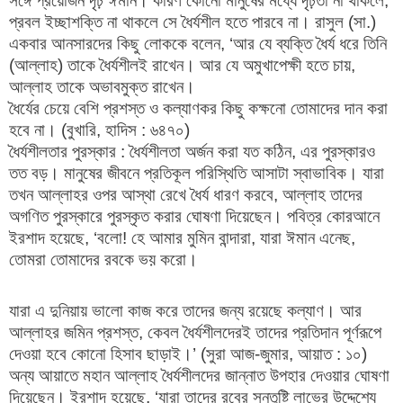
সঙ্গে প্রয়োজন দৃঢ় ঈমান। কারণ কোনো মানুষের মধ্যে দৃঢ়তা না থাকলে,
প্রবল ইচ্ছাশক্তি না থাকলে সে ধৈর্যশীল হতে পারবে না। রাসুল (সা.)
একবার আনসারদের কিছু লোককে বলেন, ‘আর যে ব্যক্তি ধৈর্য ধরে তিনি
(আল্লাহ) তাকে ধৈর্যশীলই রাখেন। আর যে অমুখাপেক্ষী হতে চায়,
আল্লাহ তাকে অভাবমুক্ত রাখেন।
ধৈর্যের চেয়ে বেশি প্রশস্ত ও কল্যাণকর কিছু কক্ষনো তোমাদের দান করা
হবে না। (বুখারি, হাদিস : ৬৪৭০)
ধৈর্যশীলতার পুরস্কার : ধৈর্যশীলতা অর্জন করা যত কঠিন, এর পুরস্কারও
তত বড়। মানুষের জীবনে প্রতিকূল পরিস্থিতি আসাটা স্বাভাবিক। যারা
তখন আল্লাহর ওপর আস্থা রেখে ধৈর্য ধারণ করবে, আল্লাহ তাদের
অগণিত পুরস্কারে পুরস্কৃত করার ঘোষণা দিয়েছেন। পবিত্র কোরআনে
ইরশাদ হয়েছে, ‘বলো! হে আমার মুমিন বান্দারা, যারা ঈমান এনেছ,
তোমরা তোমাদের রবকে ভয় করো।
যারা এ দুনিয়ায় ভালো কাজ করে তাদের জন্য রয়েছে কল্যাণ। আর
আল্লাহর জমিন প্রশস্ত, কেবল ধৈর্যশীলদেরই তাদের প্রতিদান পূর্ণরূপে
দেওয়া হবে কোনো হিসাব ছাড়াই।’ (সুরা আজ-জুমার, আয়াত : ১০)
অন্য আয়াতে মহান আল্লাহ ধৈর্যশীলদের জান্নাত উপহার দেওয়ার ঘোষণা
দিয়েছেন। ইরশাদ হয়েছে, ‘যারা তাদের রবের সন্তুষ্টি লাভের উদ্দেশ্যে