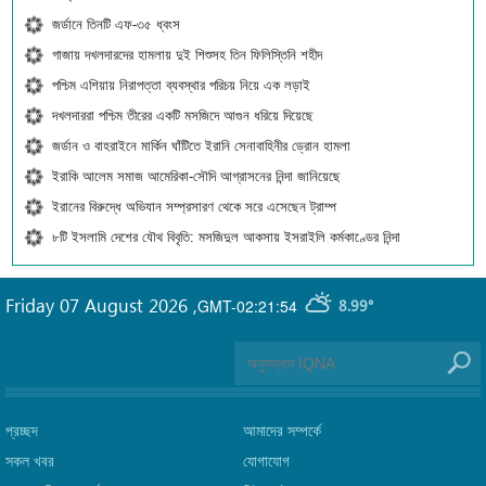
জর্ডানে তিনটি এফ-৩৫ ধ্বংস
গাজায় দখলদারদের হামলায় দুই শিশুসহ তিন ফিলিস্তিনি শহীদ
পশ্চিম এশিয়ায় নিরাপত্তা ব্যবস্থার পরিচয় নিয়ে এক লড়াই
দখলদাররা পশ্চিম তীরের একটি মসজিদে আগুন ধরিয়ে দিয়েছে
জর্ডান ও বাহরাইনে মার্কিন ঘাঁটিতে ইরানি সেনাবাহিনীর ড্রোন হামলা
ইরাকি আলেম সমাজ আমেরিকা-সৌদি আগ্রাসনের নিন্দা জানিয়েছে
ইরানের বিরুদ্ধে অভিযান সম্প্রসারণ থেকে সরে এসেছেন ট্রাম্প
৮টি ইসলামি দেশের যৌথ বিবৃতি: মসজিদুল আকসায় ইসরাইলি কর্মকাণ্ডের নিন্দা
Friday 07 August 2026
,
GMT-02:21:54
8.99°
প্রচ্ছদ
আমাদের সম্পর্কে
সকল খবর
যোগাযোগ