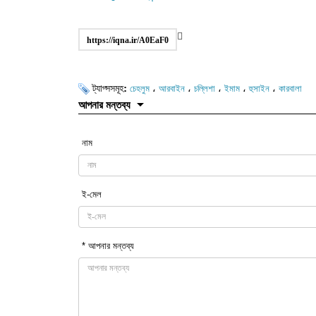
https://iqna.ir/A0EaF0
ট্যাগ্সসমূহ:
،
،
،
،
،
চেহলুম
আরবাইন
চল্লিশা
ইমাম
হুসাইন
কারবালা
আপনার মন্তব্য
নাম
ই-মেল
* আপনার মন্তব্য