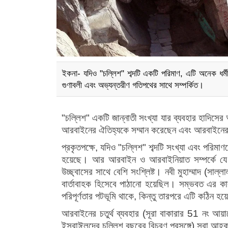
ইকনা- যদিও "চল্লিশ" শব্দটি একটি পরিমাণ, এটি অনেক ধর্মী
গুণাবলী এবং অভ্যন্তরীণ গতিপথের সাথে সম্পর্কিত।
"
চল্লিশ
"
একটি
জান্নাতী
সংখ্যা
যার
ব্যবহার
হাদিসের
আরবাইনের
ঐতিহ্যকে
সম্মান
করেছেন
এবং
আরবাইনে
প্রকৃতপক্ষে
,
যদিও
"
চল্লিশ
"
শব্দটি
সংখ্যা
এবং
পরিমাণ
হয়েছে।
আর
আরবাইন
ও
আরবাইনিয়াত
সম্পর্কে
যে
উচ্ছ্বাসের
সাথে
বেশি
সংশ্লিষ্ট।
নবী
মুহাম্মাদ
(
সাল্লাল
বার্তাবাহক
হিসেবে
পাঠানো
হয়েছিল।
সম্ভবত
এর
ক
পরিপূর্ণতার
পটভূমি
থাকে
,
কিন্তু
তারপরে
এটি
কঠিন
হয়ে
আরবাইনের
চতুর্থ
ব্যবহার
(
সূরা
বাকারার
51
নং
আয়া
ইসরাঈলদের
চল্লিশ
বছরের
বিচরণ
প্রসঙ্গে
)
সূরা
আহক