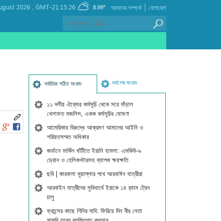
|
ugust 2026 ,
GMT-21:15:26
8.99°
আমাদের সম্পর্কে
যোগাযোগ
সর্বশেষ সংবাদ
সর্বাধিক পঠিত সংবাদ
১১ দলীয় ঐক্যের কর্মসূচি থেকে সরে দাঁড়াল
খেলাফত মজলিস, একক কর্মসূচির ঘোষণা
আমেরিকার বিরুদ্ধে আক্রমণ আমাদের আইনি ও
শরিয়তসম্মত অধিকার
জর্ডানে মার্কিন ঘাঁটিতে ইরানি হামলা: এমকিউ-৯
ড্রোন ও হেলিকপ্টারসহ ব্যাপক ক্ষয়ক্ষতি
ছবি | কারবালা মুয়াল্লার পথে আরবাঈন যাত্রীরা
আরবাইন যাত্রীদের সুবিধার্থে ইরাকে ১৪ র‍্যাম ট্রেন
চালু
ফ্রান্সের কাছে গিনির দাবি: ফিরিয়ে দিন বীর নেতা
সামুরি তুরের ব্যক্তিগত কুরআন