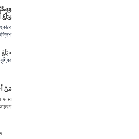
وَوَصَّي
وَبَلَغ»
সহকারে
চল্লিশ
بَلَغَ أَ
বৃদ্ধির
مَنْ أَ»
র
জন্য
 আচরণ
্য