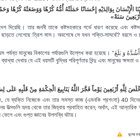
ْنَا الْإِنْسَانَ بِوَالِدَيْهِ إِحْسَانًا حَمَلَتْهُ أُمُّهُ كُرْهًا وَوَضَعَتْهُ كُرْهًا وَحَم
َ أَرْبَعِينَ سَنَةً
দেশ
দিয়েছি।
তার
জননী
তাকে
কষ্টসহকারে
গর্ভে
ধারণ
করেছে
এবং
কষ্ট
ছাড়তে
লেগেছে
ত্রিশ
মাস।
অবশেষে
সে
যখন
শক্তি
-
সামর্থে
?
বয়সে
ও
য়স
পর্যন্ত
মানুষের
বিকাশের
পর্যায়গুলি
উল্লেখ
করা
হয়েছে।
"
«شُدَّهُ وَ بَلَغَ
ব্যাখ্যা
দেখায়
যে
এই
বয়সটি
বুদ্ধির
পরিপূর্ণতার
বিন্দু
এবং
মানুষের
ক্ষমতা
ও
خْلَصَ لِلَّهِ أَرْبَعِينَ يَوْماً فَجَّرَ اللَّهُ يَنَابِيعَ الْحِكْمَةِ مِنْ قَلْبِهِ عَلَى ل
ৎ
,
যে
ব্যক্তি
নিজেকে
এবং
তার
সমস্ত
কাজ
(
এমনকি
প্রশংসা
) 40
দিনে
ানের উত্সগুলি হৃদয় থেকে তার জিহ্বায় প্রবাহিত করেন
;
অর্থাৎ
,
এই আন্তরিক
ব ফেলে এবং গুপ্ত জ্ঞানের উপলব্ধি ঘটায়।
ভুলের তথ