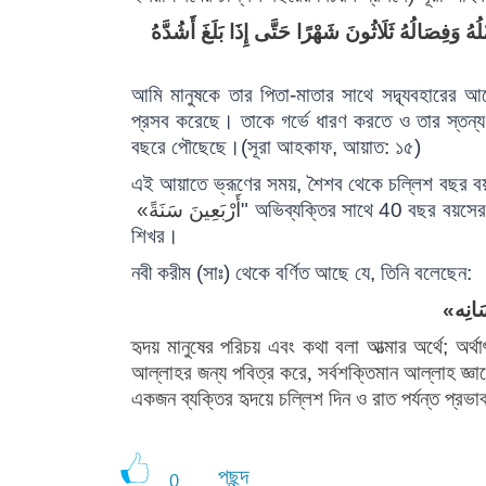
ْلُهُ وَفِصَالُهُ ثَلَاثُونَ شَهْرًا حَتَّى إِذَا بَلَغَ أَشُدَّهُ
আমি
মানুষকে
তার
পিতা
-
মাতার
সাথে
সদ্ব্যবহারের
আ
প্রসব
করেছে।
তাকে
গর্ভে
ধারণ
করতে
ও
তার
স্তন্য
বছরে
পৌছেছে
।
(
সূরা
আহকাফ
,
আয়াত
:
১৫
)
এই
আয়াতে
ভ্রূণের
সময়
,
শৈশব
থেকে
চল্লিশ
বছর
ব
أَرْبَعِينَ سَنَةً»
"
অভিব্যক্তির
সাথে
40
বছর
বয়সের
শিখর।
নবী
করীম
(
সাঃ
)
থেকে
বর্ণিত
আছে
যে
,
তিনি
বলেছেন
:
ِسَانِه‌
হৃদয়
মানুষের
পরিচয়
এবং
কথা
বলা
আত্মার
অর্থে
;
অর্থা
আল্লাহর
জন্য
পবিত্র
করে, সর্বশক্তিমান আল্লাহ
জ্ঞ
একজন ব্যক্তির হৃদয়ে চল্লিশ দিন ও রাত পর্যন্ত প্রভা
পছন্দ
0