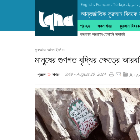
English
Français
Türkçe
.
.
.
.
العربیة
আন্তর্জাতিক কুরআন বিষয়ক বা
প্রচ্ছদ
সকল খবর
কুরআন বিষয়ক ক
কারবালায় আরবাঈন হোসাইনি আজাদারি
কুরআনে আরবাইন/ ৩
মানুষের গুণগত বৃদ্ধির ক্ষেত্রে আরব
9:49 - August 20, 2024
প্রচ্ছদ
সাধারণ