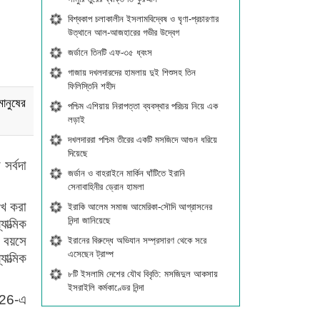
বিশ্বকাপ চলাকালীন ইসলামবিদ্বেষ ও ঘৃণা-প্রচারণার
উত্থানে আল-আজহারের গভীর উদ্বেগ
জর্ডানে তিনটি এফ-৩৫ ধ্বংস
গাজায় দখলদারদের হামলায় দুই শিশুসহ তিন
ফিলিস্তিনি শহীদ
ানুষের
পশ্চিম এশিয়ায় নিরাপত্তা ব্যবস্থার পরিচয় নিয়ে এক
লড়াই
দখলদাররা পশ্চিম তীরের একটি মসজিদে আগুন ধরিয়ে
দিয়েছে
ণ
সর্বদা
জর্ডান ও বাহরাইনে মার্কিন ঘাঁটিতে ইরানি
সেনাবাহিনীর ড্রোন হামলা
েখ
করা
ইরাকি আলেম সমাজ আমেরিকা-সৌদি আগ্রাসনের
নিন্দা জানিয়েছে
যাত্মিক
বয়সে
ইরানের বিরুদ্ধে অভিযান সম্প্রসারণ থেকে সরে
এসেছেন ট্রাম্প
যাত্মিক
৮টি ইসলামি দেশের যৌথ বিবৃতি: মসজিদুল আকসায়
ইসরাইলি কর্মকাণ্ডের নিন্দা
26-
এ