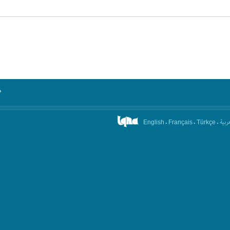
°
.
.
.
عربیة
English
Français
Türkçe