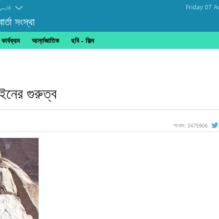
Friday 07 A
فارسی
র্তা সংস্থা
ার্যক্রম
আর্ন্তজাতিক
ছবি‎ - ফিল্ম
াইনের গুরুত্ব
3475906
সংবাদ: