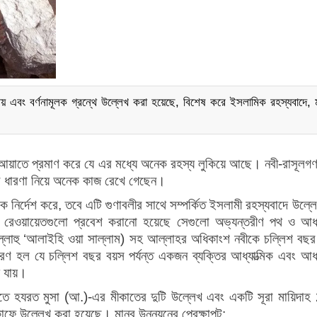
য় এবং বর্ণনামূলক গ্রন্থে উল্লেখ করা হয়েছে, বিশেষ করে ইসলামিক রহস্যবাদে, ম
আয়াতে
প্রমাণ
করে
যে
এর
মধ্যে
অনেক
রহস্য
লুকিয়ে
আছে।
নবী
-
রাসূলগ
র
ধারণা
নিয়ে
অনেক
কাজ
রেখে
গেছেন।
কে
নির্দেশ
করে
,
তবে
এটি
গুণাবলীর
সাথে
সম্পর্কিত
ইসলামী
রহস্যবাদে
উল্ল
রেওয়ায়েতগুলো
প্রবেশ
করানো
হয়েছে
সেগুলো
অভ্যন্তরীণ
পথ
ও
আধ্
্লাহু
‘
আলাইহি
ওয়া
সাল্লাম
)
সহ
আল্লাহর
অধিকাংশ
নবীকে
চল্লিশ
বছর
ারণ
হল
যে
চল্লিশ
বছর
বয়স
পর্যন্ত
একজন
ব্যক্তির
আধ্যাত্মিক
এবং
আধ্
যায়।
তে
হযরত
মুসা
(
আ
.)-
এর
মীকাতের
দুটি
উল্লেখ
এবং
একটি
সূরা
মায়িদাহ
াফে
উল্লেখ
করা
হয়েছে।
মানব
উন্নয়নের
প্রেক্ষাপট
: