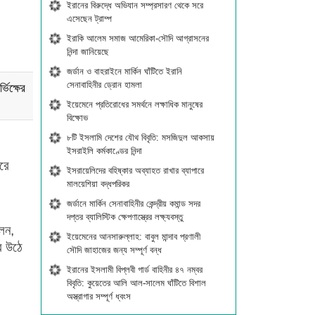
ইরানের বিরুদ্ধে অভিযান সম্প্রসারণ থেকে সরে
এসেছেন ট্রাম্প
ইরাকি আলেম সমাজ আমেরিকা-সৌদি আগ্রাসনের
নিন্দা জানিয়েছে
জর্ডান ও বাহরাইনে মার্কিন ঘাঁটিতে ইরানি
সেনাবাহিনীর ড্রোন হামলা
ভিক্ষের
ইয়েমেনে প্রতিরোধের সমর্থনে লক্ষাধিক মানুষের
বিক্ষোভ
৮টি ইসলামি দেশের যৌথ বিবৃতি: মসজিদুল আকসায়
ইসরাইলি কর্মকাণ্ডের নিন্দা
রে
ইসরায়েলিদের বহিষ্কার অব্যাহত রাখার ব্যাপারে
মালয়েশিয়া বদ্ধপরিকর
জর্ডানে মার্কিন সেনাবাহিনীর কেন্দ্রীয় কমান্ড সদর
।
দপ্তর ব্যালিস্টিক ক্ষেপণাস্ত্রের লক্ষ্যবস্তু
েন,
ইয়েমেনের আনসারুল্লাহ: বাবুল মান্দাব প্রণালী
র উঠে
সৌদি জাহাজের জন্য সম্পূর্ণ বন্ধ
ইরানের ইসলামী বিপ্লবী গার্ড বাহিনীর ৪৭ নম্বর
বিবৃতি: কুয়েতের আলি আল-সালেম ঘাঁটিতে বিশাল
অস্ত্রাগার সম্পূর্ণ ধ্বংস