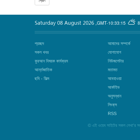
Saturday 08 August 2026
,
GMT-10:33:15
8
প্রচ্ছদ
আমাদের সম্পর্কে
সকল খবর
যোগাযোগ
কুরআন বিষয়ক কার্যক্রম
নিউজলেটার
আর্ন্তজাতিক
মতামত
ছবি‎ - ফিল্ম
আবহাওয়া
আর্কাইভ
অনুসন্ধান
লিংক্‌স
RSS
©
এই ওয়েব সাইটের সকল লেখা'র সত্ত