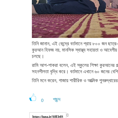
তিনি জানান, এই কেন্দ্রে বর্তমানে প্রায় ৮০০ জন ছাত্
কুরআন হিফজ নয়, মানসিক স্বাস্থ্য সহায়তা ও আবেগীয় 
চলছে।
রামি আশ-শাকরা বলেন, এই স্কুলের শিক্ষা কুরআনের গল্প
সহনশীলতা বৃদ্ধি করে। বর্তমানে এখানে ৬০ জনের ব
তিনি মনে করেন, গাজায় শারীরিক ও আত্মিক পুনরুদ্ধার
পছন্দ
0
https://iqna.ir/A0Eb6S