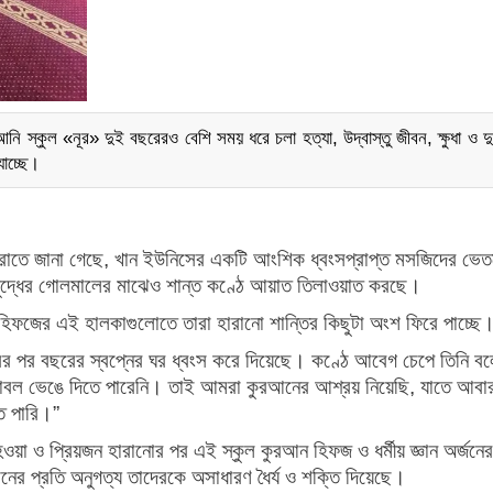
ি স্কুল «নূর» দুই বছরেরও বেশি সময় ধরে চলা হত্যা, উদ্বাস্তু জীবন, ক্ষুধা ও দুর্
যাচ্ছে।
বরাতে জানা গেছে, খান ইউনিসের একটি আংশিক ধ্বংসপ্রাপ্ত মসজিদের ভেত
যুদ্ধের গোলমালের মাঝেও শান্ত কণ্ঠে আয়াত তিলাওয়াত করছে।
হিফজের এই হালকাগুলোতে তারা হারানো শান্তির কিছুটা অংশ ফিরে পাচ্ছে
রের পর বছরের স্বপ্নের ঘর ধ্বংস করে দিয়েছে। কণ্ঠে আবেগ চেপে তিনি বল
নোবল ভেঙে দিতে পারেনি। তাই আমরা কুরআনের আশ্রয় নিয়েছি, যাতে আবা
ে পারি।”
 হওয়া ও প্রিয়জন হারানোর পর এই স্কুল কুরআন হিফজ ও ধর্মীয় জ্ঞান অর্জনের
ের প্রতি অনুগত্য তাদেরকে অসাধারণ ধৈর্য ও শক্তি দিয়েছে।