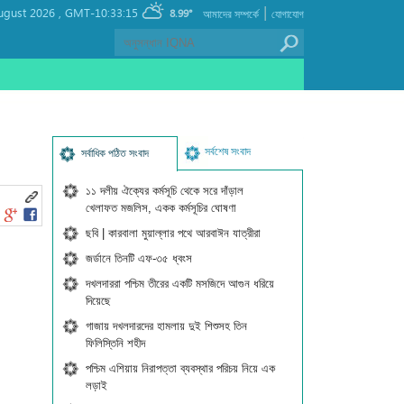
|
ugust 2026 ,
GMT-10:33:15
8.99°
আমাদের সম্পর্কে
যোগাযোগ
সর্বশেষ সংবাদ
সর্বাধিক পঠিত সংবাদ
১১ দলীয় ঐক্যের কর্মসূচি থেকে সরে দাঁড়াল
খেলাফত মজলিস, একক কর্মসূচির ঘোষণা
ছবি | কারবালা মুয়াল্লার পথে আরবাঈন যাত্রীরা
জর্ডানে তিনটি এফ-৩৫ ধ্বংস
দখলদাররা পশ্চিম তীরের একটি মসজিদে আগুন ধরিয়ে
দিয়েছে
গাজায় দখলদারদের হামলায় দুই শিশুসহ তিন
ফিলিস্তিনি শহীদ
পশ্চিম এশিয়ায় নিরাপত্তা ব্যবস্থার পরিচয় নিয়ে এক
লড়াই