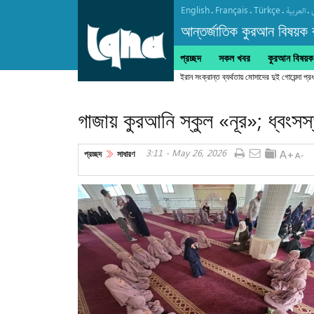
English
Français
Türkçe
.
.
.
.
العربیة
আন্তর্জাতিক কুরআন বিষয়ক বা
প্রচ্ছদ
সকল খবর
কুরআন বিষয়ক ক
ইরান সংক্রান্ত ব্যর্থতায় মোসাদের দুই গোয়েন্দা প
গাজায় কুরআনি স্কুল «নূর»; ধ্বং
3:11 - May 26, 2026
প্রচ্ছদ
সাধারণ