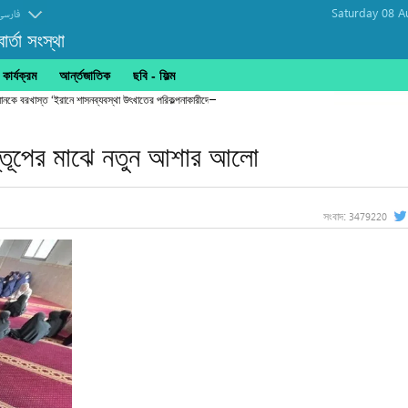
Saturday 08 A
فارسی
র্তা সংস্থা
ার্যক্রম
আর্ন্তজাতিক
ছবি‎ - ফিল্ম
্রধানকে বরখাস্ত ‘ইরানে শাসনব্যবস্থা উৎখাতের পরিকল্পনাকারীদের জবাবদিহি করতেই হবে’
সস্তূপের মাঝে নতুন আশার আলো
3479220
সংবাদ: