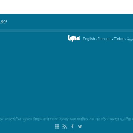
.99°
.
.
.
عربیة
English
Français
Türkçe
্ব আন্তর্জাতিক কুরআন বিষয়ক বার্তা সংস্থা ইকনার জন্য সংরক্ষিত এবং এর অবৈধ ব্যবহার দণ্ডণীয়