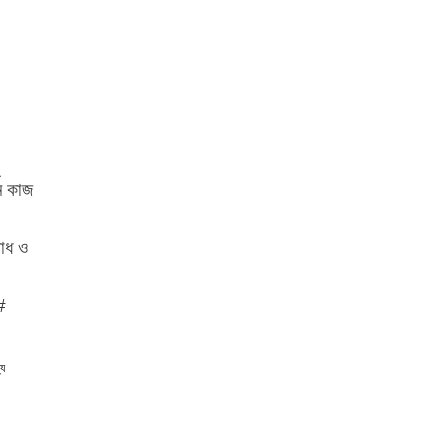
ে কাজ
বোধ ও
#
্য