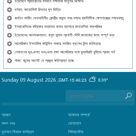
ইয়েমেনে প্রতিরোধের সমর্থনে লক্ষাধিক মানুষের বিক্ষোভ
বর্ণবাদ: জায়োনিস্ট চিন্তার মূল ভিত্তি
জর্ডানে মার্কিন সেনাবাহিনীর কেন্দ্রীয় কমান্ড সদর দপ্তর ব্যালিস্টিক ক্ষেপণাস্ত্রের লক্ষ্যবস্তু
ইসরায়েলিদের বহিষ্কার অব্যাহত রাখার ব্যাপারে মালয়েশিয়া বদ্ধপরিকর
ইয়েমেনের আনসারুল্লাহ: বাবুল মান্দাব প্রণালী সৌদি জাহাজের জন্য সম্পূর্ণ বন্ধ
আমেরিকান ইসলামিক কাউন্সিল গাজায় মসজিদ ধ্বংসের নিন্দা জানিয়েছে
লেবাননের ভূখণ্ডগত অখণ্ডতা রক্ষা আমেরিকার সঙ্গে যুদ্ধবিরতি চুক্তির প্রথম শর্ত
গাজা: জন্মের আগেই যে প্রজন্ম ক্ষতিগ্রস্ত হচ্ছে
Sunday 09 August 2026
,
GMT-15:46:23
8.99°
প্রচ্ছদ
আমাদের সম্পর্কে
সকল খবর
যোগাযোগ
কুরআন বিষয়ক কার্যক্রম
নিউজলেটার