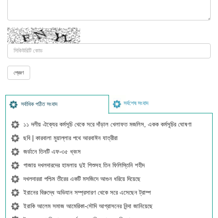
সর্বশেষ সংবাদ
সর্বাধিক পঠিত সংবাদ
১১ দলীয় ঐক্যের কর্মসূচি থেকে সরে দাঁড়াল খেলাফত মজলিস, একক কর্মসূচির ঘোষণা
ছবি | কারবালা মুয়াল্লার পথে আরবাঈন যাত্রীরা
জর্ডানে তিনটি এফ-৩৫ ধ্বংস
গাজায় দখলদারদের হামলায় দুই শিশুসহ তিন ফিলিস্তিনি শহীদ
দখলদাররা পশ্চিম তীরের একটি মসজিদে আগুন ধরিয়ে দিয়েছে
ইরানের বিরুদ্ধে অভিযান সম্প্রসারণ থেকে সরে এসেছেন ট্রাম্প
ইরাকি আলেম সমাজ আমেরিকা-সৌদি আগ্রাসনের নিন্দা জানিয়েছে