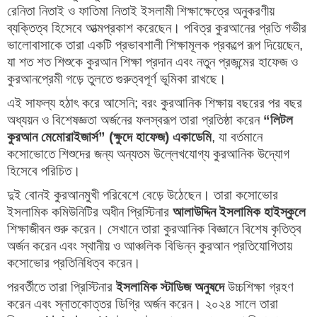
রেনিতা নিতাই ও ফাতিমা নিতাই ইসলামী শিক্ষাক্ষেত্রে অনুকরণীয়
ব্যক্তিত্ব হিসেবে আত্মপ্রকাশ করেছেন। পবিত্র কুরআনের প্রতি গভীর
ভালোবাসাকে তারা একটি প্রভাবশালী শিক্ষামূলক প্রকল্পে রূপ দিয়েছেন,
যা শত শত শিশুকে কুরআন শিক্ষা প্রদান এবং নতুন প্রজন্মের হাফেজ ও
কুরআনপ্রেমী গড়ে তুলতে গুরুত্বপূর্ণ ভূমিকা রাখছে।
এই সাফল্য হঠাৎ করে আসেনি; বরং কুরআনিক শিক্ষায় বছরের পর বছর
অধ্যয়ন ও বিশেষজ্ঞতা অর্জনের ফলস্বরূপ তারা প্রতিষ্ঠা করেন
“লিটল
কুরআন মেমোরাইজার্স” (ক্ষুদে হাফেজ) একাডেমি
, যা বর্তমানে
কসোভোতে শিশুদের জন্য অন্যতম উল্লেখযোগ্য কুরআনিক উদ্যোগ
হিসেবে পরিচিত।
দুই বোনই কুরআনমুখী পরিবেশে বেড়ে উঠেছেন। তারা কসোভোর
ইসলামিক কমিউনিটির অধীন প্রিস্টিনার
আলাউদ্দিন ইসলামিক হাইস্কুলে
শিক্ষাজীবন শুরু করেন। সেখানে তারা কুরআনিক বিজ্ঞানে বিশেষ কৃতিত্ব
অর্জন করেন এবং স্থানীয় ও আঞ্চলিক বিভিন্ন কুরআন প্রতিযোগিতায়
কসোভোর প্রতিনিধিত্ব করেন।
পরবর্তীতে তারা প্রিস্টিনার
ইসলামিক স্টাডিজ অনুষদে
উচ্চশিক্ষা গ্রহণ
করেন এবং স্নাতকোত্তর ডিগ্রি অর্জন করেন। ২০২৪ সালে তারা