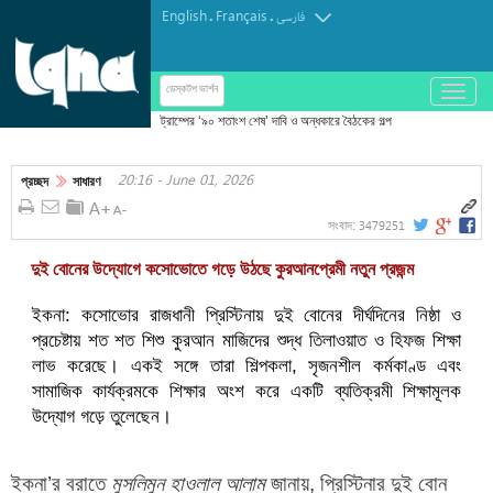
English
Français
.
.
فارسی
باز
ডেস্কটপ ভার্শন
و
بسته
کردن
20:16 - June 01, 2026
منو
প্রচ্ছদ
সাধারণ
3479251
সংবাদ:
দুই বোনের উদ্যোগে কসোভোতে গড়ে উঠছে কুরআনপ্রেমী নতুন প্রজন্ম
ইকনা: কসোভোর রাজধানী প্রিস্টিনায় দুই বোনের দীর্ঘদিনের নিষ্ঠা ও
প্রচেষ্টায় শত শত শিশু কুরআন মাজিদের শুদ্ধ তিলাওয়াত ও হিফজ শিক্ষা
লাভ করেছে। একই সঙ্গে তারা শিল্পকলা, সৃজনশীল কর্মকাণ্ড এবং
সামাজিক কার্যক্রমকে শিক্ষার অংশ করে একটি ব্যতিক্রমী শিক্ষামূলক
উদ্যোগ গড়ে তুলেছেন।
ইকনা’র বরাতে
মুসলিমুন হাওলাল আলাম
জানায়, প্রিস্টিনার দুই বোন