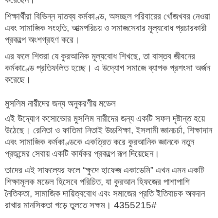
শিক্ষার্থীরা বিভিন্ন দাতব্য কর্মকাণ্ড, অসচ্ছল পরিবারের খোঁজখবর নেওয়া
এবং সামাজিক সংহতি, আত্মপরিচয় ও সমাজসেবার মূল্যবোধ প্রচারকারী
প্রকল্পে অংশগ্রহণ করে।
এর ফলে শিশুরা যে কুরআনিক মূল্যবোধ শিখছে, তা বাস্তব জীবনের
কর্মকাণ্ডে প্রতিফলিত হচ্ছে। এ উদ্যোগ সমাজে ব্যাপক প্রশংসা অর্জন
করেছে।
মুসলিম নারীদের জন্য অনুকরণীয় মডেল
এই উদ্যোগ কসোভোর মুসলিম নারীদের জন্য একটি সফল দৃষ্টান্ত হয়ে
উঠেছে। রেনিতা ও ফাতিমা নিতাই উচ্চশিক্ষা, ইসলামী জ্ঞানচর্চা, শিক্ষাদান
এবং সামাজিক কর্মকাণ্ডকে একত্রিত করে কুরআনিক জ্ঞানকে নতুন
প্রজন্মের সেবায় একটি কার্যকর প্রকল্পে রূপ দিয়েছেন।
তাদের এই সাফল্যের ফলে “ক্ষুদে হাফেজ একাডেমি” এখন এমন একটি
শিক্ষামূলক মডেল হিসেবে পরিচিত, যা কুরআন হিফজের পাশাপাশি
নৈতিকতা, সামাজিক দায়িত্ববোধ এবং সমাজের প্রতি ইতিবাচক অবদান
রাখার মানসিকতা গড়ে তুলতে সক্ষম। 4355215#