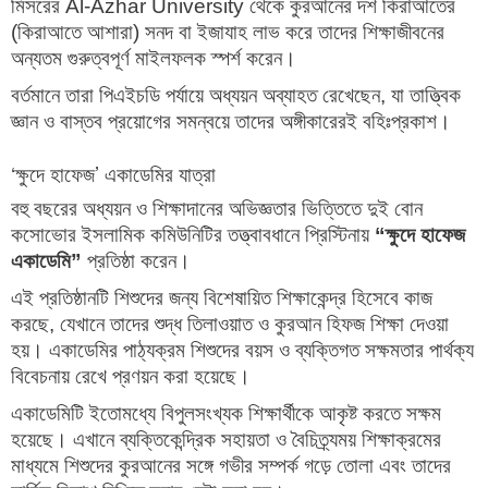
মিসরের
Al-Azhar University
থেকে কুরআনের দশ কিরাআতের
(কিরাআতে আশারা) সনদ বা ইজাযাহ লাভ করে তাদের শিক্ষাজীবনের
অন্যতম গুরুত্বপূর্ণ মাইলফলক স্পর্শ করেন।
বর্তমানে তারা পিএইচডি পর্যায়ে অধ্যয়ন অব্যাহত রেখেছেন, যা তাত্ত্বিক
জ্ঞান ও বাস্তব প্রয়োগের সমন্বয়ে তাদের অঙ্গীকারেরই বহিঃপ্রকাশ।
‘ক্ষুদে হাফেজ’ একাডেমির যাত্রা
বহু বছরের অধ্যয়ন ও শিক্ষাদানের অভিজ্ঞতার ভিত্তিতে দুই বোন
কসোভোর ইসলামিক কমিউনিটির তত্ত্বাবধানে প্রিস্টিনায়
“ক্ষুদে হাফেজ
একাডেমি”
প্রতিষ্ঠা করেন।
এই প্রতিষ্ঠানটি শিশুদের জন্য বিশেষায়িত শিক্ষাকেন্দ্র হিসেবে কাজ
করছে, যেখানে তাদের শুদ্ধ তিলাওয়াত ও কুরআন হিফজ শিক্ষা দেওয়া
হয়। একাডেমির পাঠ্যক্রম শিশুদের বয়স ও ব্যক্তিগত সক্ষমতার পার্থক্য
বিবেচনায় রেখে প্রণয়ন করা হয়েছে।
একাডেমিটি ইতোমধ্যে বিপুলসংখ্যক শিক্ষার্থীকে আকৃষ্ট করতে সক্ষম
হয়েছে। এখানে ব্যক্তিকেন্দ্রিক সহায়তা ও বৈচিত্র্যময় শিক্ষাক্রমের
মাধ্যমে শিশুদের কুরআনের সঙ্গে গভীর সম্পর্ক গড়ে তোলা এবং তাদের