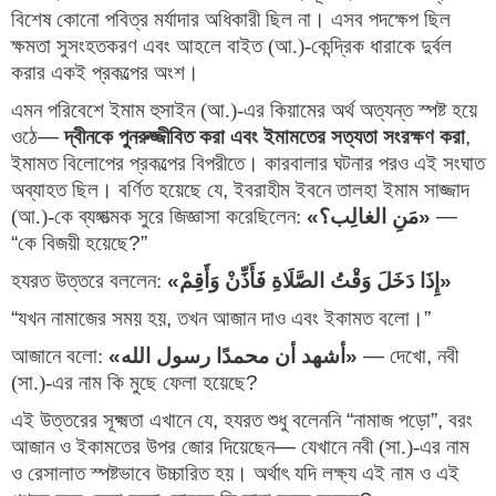
বিশেষ কোনো পবিত্র মর্যাদার অধিকারী ছিল না। এসব পদক্ষেপ ছিল 
ক্ষমতা সুসংহতকরণ এবং আহলে বাইত (আ.)-কেন্দ্রিক ধারাকে দুর্বল 
করার একই প্রকল্পের অংশ।
এমন পরিবেশে ইমাম হুসাইন (আ.)-এর কিয়ামের অর্থ অত্যন্ত স্পষ্ট হয়ে 
ওঠে
— 
দ্বীনকে পুনরুজ্জীবিত করা এবং ইমামতের সত্যতা সংরক্ষণ করা
, 
ইমামত বিলোপের প্রকল্পের বিপরীতে। কারবালার ঘটনার পরও এই সংঘাত 
অব্যাহত ছিল। বর্ণিত হয়েছে যে
, 
ইবরাহীম ইবনে তালহা ইমাম সাজ্জাদ 
(আ.)-কে ব্যঙ্গাত্মক সুরে জিজ্ঞাসা করেছিলেন:
«
مَنِ الغالِب؟
»
 — 
“
কে বিজয়ী হয়েছে
?”
হযরত উত্তরে বললেন:
«
إِذَا دَخَلَ وَقْتُ الصَّلَاةِ فَأَذِّنْ وَأَقِمْ
»
“
যখন নামাজের সময় হয়
, 
তখন আজান দাও এবং ইকামত বলো।
”
আজানে বলো:
«
أشهد أن محمدًا رسول الله
»
 — 
দেখো
, 
নবী 
(সা.)-এর নাম কি মুছে ফেলা হয়েছে
?
এই উত্তরের সূক্ষ্মতা এখানে যে
, 
হযরত শুধু বলেননি 
“
নামাজ পড়ো
”, 
বরং 
আজান ও ইকামতের উপর জোর দিয়েছেন
— 
যেখানে নবী (সা.)-এর নাম 
ও রেসালাত স্পষ্টভাবে উচ্চারিত হয়। অর্থাৎ যদি লক্ষ্য এই নাম ও এই 