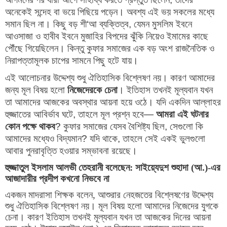
অনেকেই সন্দেহ বা ভয়ে পিছিয়ে পড়েন। অবশ্য এই ভয় সকলের মধ্যে 
সমান ছিল না। কিছু বড় শী
‘
আ ব্যক্তিত্ব
, 
যেমন মুসলিম ইবনে 
আওসাজা ও হাবীব ইবনে মুজাহির বিপদের ঝুঁকি নিয়েও ইমামের কাছে 
পৌঁছে গিয়েছিলেন। কিন্তু কুফার সমাজের এক বড় অংশ রাজনৈতিক ও 
নিরাপত্তামূলক চাপের সামনে পিছু হটে যায়।
এই আলোচনার উদ্দেশ্য শুধু ঐতিহাসিক বিশ্লেষণ নয়। কারণ আমাদের 
জন্য মূল বিষয় হলো
নিজেদেরকে চেনা
। 
ইতিহাস তখনই মূল্যবান যখন 
তা আমাদের আজকের অবস্থার আয়না হয়ে ওঠে। যদি একদিন আল্লাহর 
হুজ্জাতের আবির্ভাব ঘটে
, 
তাহলে মূল প্রশ্ন হবে
— 
আমরা এই ঘটনার 
কোন পক্ষে থাকব
? 
কুফার সমাজের যেসব বৈশিষ্ট্য ছিল
, 
সেগুলো কি 
আমাদের মধ্যেও বিদ্যমান
? 
যদি থাকে
, 
তাহলে সেই একই ভুলগুলো 
আবার পুনরাবৃত্তি হওয়ার সম্ভাবনা রয়েছে।
হুজ্জাতুল ইসলাম আলভী তেহরানী বলেছেন:
সাইয়্যেদুশ শুহাদা (আ.)-এর
আজাদারীর প্রদীপ কখনো নিভবে না
একজন মাদরাসা শিক্ষক বলেন
,
আশুরার নেহজতের বিশ্লেষণের উদ্দেশ্য
শুধু ঐতিহাসিক বিশ্লেষণ নয়। মূল বিষয় হলো আমাদের নিজেদের যুগকে
চেনা। কারণ ইতিহাস তখনই মূল্যবান যখন তা আজকের দিনের আয়না