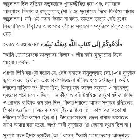
আন্দোলন ছিল দ্বীনের সত্যতাকে পুনরুজ্জীবিত করা এবং সমাজকে 
আল্লাহর কিতাব ও রাসূলুল্লাহ (সা.)-এর সুন্নাতের দিকে ফিরিয়ে আনার 
আন্দোলন। যদি এই মহান কিয়াম না ঘটত
, 
তাহলে হয়তো সেই যুগের 
বিভ্রান্তি ও বিকৃতির অন্ধকারে দ্বীনের সত্যতা সম্পূর্ণরূপে বিলুপ্ত হয়ে 
যেত।
হযরত আরও বলেন:
«
أَدْعُوكُمْ إِلَى كِتَابِ اللَّهِ وَسُنَّةِ نَبِيِّهِ
»
“
আমি তোমাদেরকে আল্লাহর কিতাব ও তাঁর নবীর সুন্নাতের দিকে 
আহ্বান করছি।
”
এরপর তিনি ব্যাখ্যা করেন যে
, 
সেই সমাজে রাসূলুল্লাহ (সা.)-এর সুন্নাত 
ভুলে যাওয়া হয়েছিল এবং বিদ
‘
আতগুলো জীবিত হয়ে উঠেছিল। অর্থাৎ 
দ্বীনের বাহ্যিক রূপ টিকে ছিল
, 
কিন্তু তার আসল সত্যতা ও সারবস্তু 
ধ্বংসের পথে চলে যাচ্ছিল। সাকীফা ও বনী উমাইয়্যার যুগে যদিও নামাজ 
ও রোজার বাহ্যিক রূপ চালু ছিল
, 
কিন্তু দ্বীনের আসল সত্যতা বন্দিত্বের 
শিকার হয়েছিল। অনেক সময় দ্বীনের নামে এমন কাজ করা হতো যা 
দ্বীনের সঠিক রূপেও ছিল না। উদাহরণস্বরূপ
, 
নফল নামাজ জামাতের 
সাথে আদায় করা হতো
, 
অথচ নববী সুন্নাতে এর কোনো স্থান ছিল না।
সুতরাং যখন ইমাম হুসাইন (আ.) বলেন
, “
আমি তোমাদেরকে আল্লাহর 