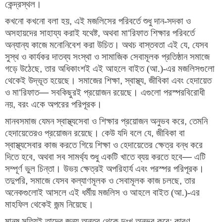
কেন্দ্রস্থল।
কখনো কখনো বলা হয়
, 
এই মজলিসের পরিবর্তে শুধু দান-সদকা ও 
অসহায়দের সাহায্য করাই যথেষ্ট
, 
অথবা মা
‘
রিফাত শিক্ষার পরিবর্তে 
অন্যান্য কাজে মনোনিবেশ করা উচিত। অথচ বাস্তবতা এই যে
, 
যেসব 
সুস্থ ও কার্যকর দাতব্য সংস্থা ও সামাজিক সেবামূলক প্রতিষ্ঠান সমাজে 
গড়ে উঠেছে
, 
তার অধিকাংশই এই আহলে বাইত (আ.)-এর মজলিসগুলো 
থেকেই উদ্ভূত হয়েছে। সমাজের শিক্ষা
, 
স্বাস্থ্য
, 
জীবিকা এবং হেদায়েত 
ও মা
‘
রিফাত
— 
সবকিছুরই প্রয়োজন রয়েছে। এগুলো পরস্পরবিরোধী 
নয়
, 
বরং একে অপরের পরিপূরক।
মানবসমাজ যেমন স্বাস্থ্যসেবা ও শিক্ষার প্রয়োজন অনুভব করে
, 
তেমনি 
হেদায়েতেরও প্রয়োজন রয়েছে। কেউ যদি বলে যে
, 
জীবিকা বা 
স্বাস্থ্যসেবার কাজ করতে গিয়ে শিক্ষা ও হেদায়েতের ক্ষেত্র বন্ধ করে 
দিতে হবে
, 
অথবা সব সামর্থ্য শুধু একটি খাতে ব্যয় করতে হবে
— 
এটি 
সম্পূর্ণ ভুল চিন্তা। উভয় ক্ষেত্রই অপরিহার্য এবং পরস্পর পরিপূরক। 
তদুপরি
, 
সমাজে যেসব কল্যাণমূলক ও সেবামূলক কাজ চলছে
, 
তার 
অনেকগুলোই আসলে এই ধর্মীয় মজলিস ও আহলে বাইত (আ.)-এর 
মাহফিল থেকেই জন্ম নিয়েছে।
মানুষ সত্যিই তাদের জন্য অন্তর থেকে দুঃখ অনুভব করে
; 
কারণ 