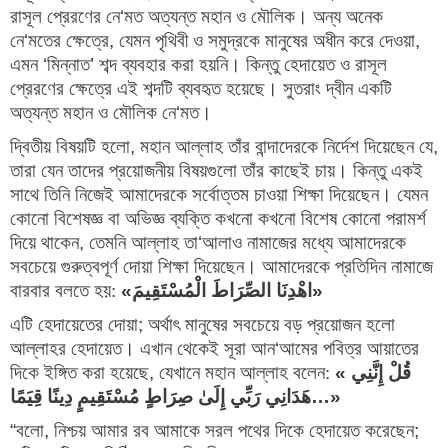
রাসূল প্রেরণের নে
‘
মত অত্যন্ত মহান ও মৌলিক। অন্য অনেক 
নে
‘
মতের ক্ষেত্রে
, 
যেমন পৃথিবী ও সমুদ্রকে মানুষের অধীন করে দেওয়া
, 
এমন 
‘
মিন্নাত
’ 
শব্দ ব্যবহার করা হয়নি। কিন্তু হেদায়েত ও রাসূল 
প্রেরণের ক্ষেত্রে এই শব্দটি ব্যবহৃত হয়েছে। সুতরাং দ্বীন একটি 
অত্যন্ত মহান ও মৌলিক নে
‘
মত।
দ্বিতীয় বিষয়টি হলো
,
মহান আল্লাহ তাঁর বান্দাদেরকে নির্দেশ দিয়েছেন যে
,
তারা যেন তাদের প্রয়োজনীয় বিষয়গুলো তাঁর কাছেই চায়। কিন্তু একই
সাথে তিনি নিজেই আমাদেরকে সর্বোত্তম চাওয়া শিক্ষা দিয়েছেন। যেমন
কোনো বিশেষজ্ঞ বা অভিজ্ঞ ব্যক্তি কখনো কখনো বিশেষ কোনো পরামর্শ
দিয়ে থাকেন
,
তেমনি আল্লাহ তা
‘
আলাও নামাজের মধ্যে আমাদেরকে
সবচেয়ে গুরুত্বপূর্ণ দোয়া শিক্ষা দিয়েছেন। আমাদেরকে প্রতিদিন নামাজে
বারবার বলতে হয়:
«
اهْدِنَا الصِّرَاطَ الْمُسْتَقِيمَ
»
এটি হেদায়েতের দোয়া
; 
অর্থাৎ মানুষের সবচেয়ে বড় প্রয়োজন হলো 
আল্লাহর হেদায়েত। এখান থেকেই সূরা আন
‘
আমের পবিত্র আয়াতের 
দিকে ইঙ্গিত করা হয়েছে
, 
যেখানে মহান আল্লাহ বলেন:
«
قُلْ إِنَّنِي 
هَدَانِي رَبِّي إِلَىٰ صِرَاطٍ مُسْتَقِيمٍ دِينًا قِيَمًا
…»
“
বলো
, 
নিশ্চয় আমার রব আমাকে সরল পথের দিকে হেদায়েত করেছেন
; 