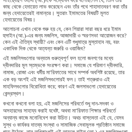
সাইয়্যেদুশ শুহাদা (আ.)-কে সম্বোধন করে বলেছিলেন যে
,
তিনি তাঁর
কাছ থেকে হেদায়েত লাভ করেছেন এবং তাঁর পথে শাহাদাতবরণ করা তাঁর
জন্য হেদায়েতেরই নামান্তর। সুতরাং ইমামতের বিষয়টি মূলত
হেদায়েতের বিষয়।
আলোচনা এখান থেকে শুরু হয় যে
,
কেন শিয়ারা সারা বছর ধরে ইমাম
হুসাইন (আ.)-এর জন্য মজলিস
,
আজাদারী ও স্মরণসভা আয়োজন করে
?
কেন এই ঐতিহ্য স্থায়ী
?
এবং কেন এটি শুধুমাত্র মুস্তাহাব নয়
,
বরং
একাধিক দিক থেকে অত্যন্ত জরুরি ও ওয়াজিব
?
এই মজলিসগুলোর অন্যতম গুরুত্বপূর্ণ ফল হলো জনগণের মধ্যে
দ্বীনদারির মূল স্তম্ভকে সংরক্ষণ করা। সমাজে যে পরিমাণ দ্বীনদারি
,
নামাজ
,
রোজা এবং ধর্মীয় মা
‘
রিফাতের সাথে সম্পর্ক অবশিষ্ট রয়েছে
,
তার
এক বড় অংশই এই মজলিসগুলোরই ফল। তাই শত্রুরাও এই
মাহফিলগুলোর বিরোধিতা করে
;
কারণ এই জলসাগুলো হেদায়েতের
কেন্দ্রস্থল।
কখনো কখনো বলা হয়
, 
এই মজলিসের পরিবর্তে শুধু দান-সদকা ও 
অসহায়দের সাহায্য করাই যথেষ্ট
, 
অথবা মা
‘
রিফাত শিক্ষার পরিবর্তে 
অন্যান্য কাজে মনোনিবেশ করা উচিত। অথচ বাস্তবতা এই যে
, 
যেসব 
সুস্থ ও কার্যকর দাতব্য সংস্থা ও সামাজিক সেবামূলক প্রতিষ্ঠান সমাজে 
গড়ে উঠেছে
, 
তার অধিকাংশই এই আহলে বাইত (আ.)-এর মজলিসগুলো 