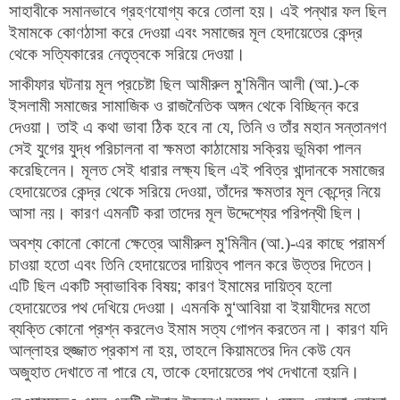
সাহাবীকে সমানভাবে গ্রহণযোগ্য করে তোলা হয়। এই পন্থার ফল ছিল 
ইমামকে কোণঠাসা করে দেওয়া এবং সমাজের মূল হেদায়েতের কেন্দ্র 
থেকে সত্যিকারের নেতৃত্বকে সরিয়ে দেওয়া।
সাকীফার ঘটনায় মূল প্রচেষ্টা ছিল আমীরুল মু
’
মিনীন আলী (আ.)-কে 
ইসলামী সমাজের সামাজিক ও রাজনৈতিক অঙ্গন থেকে বিচ্ছিন্ন করে 
দেওয়া। তাই এ কথা ভাবা ঠিক হবে না যে
, 
তিনি ও তাঁর মহান সন্তানগণ 
সেই যুগের যুদ্ধ পরিচালনা বা ক্ষমতা কাঠামোয় সক্রিয় ভূমিকা পালন 
করেছিলেন। মূলত সেই ধারার লক্ষ্য ছিল এই পবিত্র খান্দানকে সমাজের 
হেদায়েতের কেন্দ্র থেকে সরিয়ে দেওয়া
, 
তাঁদের ক্ষমতার মূল কেন্দ্রে নিয়ে 
আসা নয়। কারণ এমনটি করা তাদের মূল উদ্দেশ্যের পরিপন্থী ছিল।
অবশ্য কোনো কোনো ক্ষেত্রে আমীরুল মু
’
মিনীন (আ.)-এর কাছে পরামর্শ 
চাওয়া হতো এবং তিনি হেদায়েতের দায়িত্ব পালন করে উত্তর দিতেন। 
এটি ছিল একটি স্বাভাবিক বিষয়
; 
কারণ ইমামের দায়িত্ব হলো 
হেদায়েতের পথ দেখিয়ে দেওয়া। এমনকি মু
‘
আবিয়া বা ইয়াযীদের মতো 
ব্যক্তি কোনো প্রশ্ন করলেও ইমাম সত্য গোপন করতেন না। কারণ যদি 
আল্লাহর হুজ্জাত প্রকাশ না হয়
, 
তাহলে কিয়ামতের দিন কেউ যেন 
অজুহাত দেখাতে না পারে যে
, 
তাকে হেদায়েতের পথ দেখানো হয়নি।