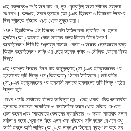
এই বক্তব্যেও স্পষ্ট হয়ে যায় যে
, 
মূল কেন্দ্রবিন্দু হলো দ্বীনের সত্যতা 
সংরক্ষণ। অতএব
, 
ইমাম হুসাইন (আ.)-এর হিজরত ও কিয়ামের উদ্দেশ্য 
ছিল দ্বীনকে দুষ্টদের খপ্পর থেকে মুক্ত করা।
১৪৪৫ হিজরিতেও এই বিষয়ের প্রতি ইঙ্গিত করা হয়েছিল যে
, 
ইমাম 
হুসাইন (আ.) আসলে কোন সত্যের জন্য নিজের জীবন উৎসর্গ 
করেছিলেন
? 
তিনি কি শুধুমাত্র নামাজ
, 
রোজা ও হজ্জের হেফাজতের জন্য 
কিয়াম করেছিলেন
? 
নাকি এর চেয়ে অনেক গভীর ও মৌলিক কোনো বিষয় 
ছিল
?
এই প্রশ্নের উত্তর ফিরে যায় রাসূলুল্লাহ (সা.)-এর ইন্তেকালের পর
ইসলামের দুটি ভিন্ন পাঠ (কিরাআত) গঠনের ইতিহাসে। নবী করীম
(সা.)-এর ইন্তেকালের পর ইসলামী সমাজে ইসলামের দুটি ভিন্ন পাঠের
উদ্ভব ঘটে।
প্রথম পাঠটি সাকীফার ঘটনায় আবির্ভূত হয়। সেই ধারার পরিকল্পনাকারীরা 
ইমামকে সমাজের সামাজিক ও রাজনৈতিক অঙ্গন থেকে সরিয়ে দেওয়ার 
চেষ্টা করেন এবং 
‘
সাহাবায়ে কেরামের ন্যায়বিচার
’ 
ও 
‘
সকল সাহাবীর সমান 
মর্যাদা
’
র মতো শ্লোগান দিয়ে এমন এক পরিবেশ সৃষ্টি করেন যেখানে শুধু 
আলী ইবনে আবী তালিব (আ.)-কে মানদণ্ড হিসেবে গ্রহণ না করে সব 