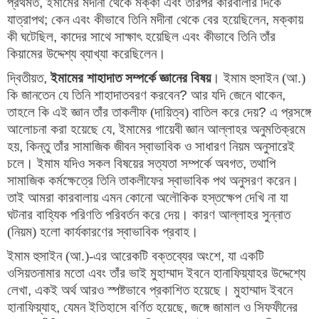
প্রথমত
,
ইমামের মদীনা থেকে মক্কা এবং তারপর কারবালার দিকে
যাত্রাপথ
;
কেন এবং কীভাবে তিনি মদীনা থেকে বের হয়েছিলেন
,
মক্কায়
কী ঘটেছিল
,
কাদের সাথে সাক্ষাৎ হয়েছিল এবং কীভাবে তিনি তাঁর
কিয়ামের উদ্দেশ্য ব্যাখ্যা করেছিলেন।
দ্বিতীয়ত
, 
ইমামের শাহাদাত সম্পর্কে জ্ঞানের বিষয়
। 
ইমাম হুসাইন (আ.) 
কি জানতেন যে তিনি শাহাদাতবরণ করবেন
? 
আর যদি জেনে থাকেন
, 
তাহলে কি এই জ্ঞান তাঁর তাকলীফ (দায়িত্ব) বাতিল করে দেয়
? 
এ প্রসঙ্গে 
আলোচনা করা হয়েছে যে
, 
ইমামের গায়েবী জ্ঞান আল্লাহর অনুমতিক্রমে 
হয়
, 
কিন্তু তাঁর সামাজিক জীবন স্বাভাবিক ও সাধারণ নিয়ম অনুসারেই 
চলে। ইমাম যদিও সকল বিষয়ের সত্যতা সম্পর্কে অবগত
, 
তথাপি 
সামাজিক কর্মক্ষেত্রে তিনি তাকলীফের স্বাভাবিক পথ অনুসরণ করেন। 
তাই আমরা কারবালায় এমন কোনো অলৌকিক হস্তক্ষেপ দেখি না যা 
ঘটনার বাহ্যিক পরিণতি পরিবর্তন করে দেয়। কারণ আল্লাহর সুন্নাত 
(নিয়ম) হলো কার্যকারণের স্বাভাবিক প্রবাহ।
ইমাম হুসাইন (আ.)-এর আরেকটি বক্তব্যের অংশে
,
যা একটি
ওসিয়তনামার মতো এবং তাঁর ভাই মুহাম্মাদ ইবনে হানাফিয়্যাহর উদ্দেশ্যে
লেখা
,
একই অর্থ আরও স্পষ্টভাবে প্রকাশিত হয়েছে। মুহাম্মাদ ইবনে
হানাফিয়্যাহ
,
যেমন ইতিহাসে বর্ণিত হয়েছে
,
জঙ্গে জামাল ও সিফফীনের