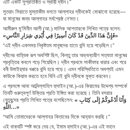
এটি একটি সুপ্রতিষ্ঠিত ও স্থায়ী দ্বীন।
”
সুতরাং সিরাতে মুস্তাকীম বলতে আল্লাহর দ্বীনকেই বোঝানো হয়েছে
— 
যা মানুষের জন্য আল্লাহর সর্বশ্রেষ্ঠ নে
‘
মত।
আমীরুল মু
’
মিনীন আলী (আ.) মালিক আশতারকে লিখিত পত্রে বলেন:
«
فَإِنَّ هَذَا الدِّينَ قَدْ كَانَ أَسِيرًا فِي أَيْدِي شِرَارِ النَّاسِ
»
“
এই দ্বীন একসময় নিকৃষ্টতম মানুষদের হাতে বন্দি হয়ে পড়েছিল।
”
দ্বীনের বাহ্যিক রূপ অবশিষ্ট ছিল
, 
কিন্তু তার অভ্যন্তরীণ সত্যতা মানুষের 
প্রবৃত্তির কবলে পড়ে গিয়েছিল। দ্বীন প্রথমে সাকীফার ধারার এবং পরে 
বনী উমাইয়্যার খপ্পরে বন্দি হয়ে পড়ে। এমন পরিস্থিতিতে অবশ্যই এমন 
কাউকে কিয়াম করতে হবে যিনি এই বন্দি দ্বীনকে মুক্ত করবেন।
এ প্রসঙ্গে আবা আব্দিল্লাহিল হুসাইন (আ.)-এর কিয়ামের উদ্দেশ্য সম্পর্কে 
তিনটি গুরুত্বপূর্ণ উক্তির প্রতি ইঙ্গিত করা হয়েছে। তিনি বসরার 
নেতৃবৃন্দের প্রতি লিখিত পত্রে বলেছিলেন:
«
وَأَنَا أَدْعُوكُمْ إِلَى كِتَابِ 
اللَّهِ
…»
“
আমি তোমাদেরকে আল্লাহর কিতাবের দিকে আহ্বান করছি।
”
এই বাক্যটি স্পষ্ট করে দেয় যে
, 
ইমাম হুসাইন (আ.)-এর এই মহান 