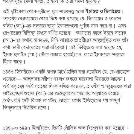
পথকে মুছে ফেলা হতো
, 
তাহলে কি তারা সফল হয়েছে
?
এই দৃষ্টিকোণ থেকে দ্বীনের মূল সারবস্তু হলো
ইমামত ও ভিলায়েত
। 
অসংখ্য রেওয়ায়েতে জোর দিয়ে বলা হয়েছে যে
, 
ভিলায়েত ও আহলে 
বাইত (আ.)-এর মহব্বত ছাড়া ইবাদতগুলো পূর্ণতা লাভ করে না। এসব 
রেওয়ায়েত বিভিন্ন উৎসে বর্ণিত হয়েছে। আমাদের কাছে ইমাম সাদেক 
(আ.)-এর কথাই মানদণ্ড
, 
যিনি আয়াতে তাতহীরের অন্তর্ভুক্ত এবং তাঁর 
কথা নববী হেদায়েতের ধারাবাহিকতা। এই ভিত্তিতে বলা হয়েছে যে
, 
ইমাম হুসাইন (আ.) নৌকা নাজাত হয়েছিলেন
, 
যাতে ইমামতের সত্যতা 
টিকে থাকে।
১৪৪৫ হিজরিতেও একটি রূপক অর্থে ইঙ্গিত করা হয়েছিল যে
, 
রেওয়ায়েতে 
এসেছে
— 
আল্লাহর নবীগণ বরজখ জগতে কারবালা যিয়ারতে আসেন। 
এই বক্তব্য সেই সত্যের দিকে ইঙ্গিত করে যে
, 
তাওহীদ ও নবুয়্যতের ধারা 
সাইয়্যেদুশ শুহাদা (আ.)-এর আত্মত্যাগের আলোয় অব্যাহত রয়েছে। 
অর্থাৎ যদি সেই কিয়াম না ঘটত
, 
তাহলে ধর্মের ইতিহাসের পথ সম্পূর্ণ 
ভিন্নভাবে নির্ধারিত হতো।
১৪৪৬ ও ১৪৪৭ হিজরিতেও তিনটি মৌলিক অক্ষ বিশ্লেষণ করা হয়েছে।