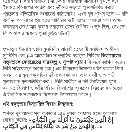
হয়ে ওঠে। ইমাম হুসাইন (আ.)-এর কিয়ামকে আমাদের বুঝতে হবে
ইমামত বিলোপের প্রকল্প এবং দ্বীনের সত্যতা পুনরুজ্জীবিত করার
প্রচেষ্টার ঐতিহাসিক সংঘাতের কাঠামোয়। এখন মূল প্রশ্ন হলো
—
যদি
একদিন আল্লাহর হুজ্জাতের আবির্ভাব ঘটে
,
তাহলে আমরা কোন পক্ষে
অবস্থান নেব
?
আর কুফার সমাজের যেসব বৈশিষ্ট্য ও ভুল ছিল
,
সেগুলো
কি আমাদের মধ্যেও পুনরাবৃত্তি ঘটবে
?
হুজ্জাতুল ইসলাম ওয়াল মুসলিমীন আলভী তেহরানী মসজিদে আমীরুল
মু
’
মিনীন (আ.)-এ আয়োজিত সাপ্তাহিক বক্তৃতা সিরিজে
ভিলায়েতের
সত্যতাকে হেদায়েতের সারবস্তু ও সুস্পষ্ট প্রমাণ
হিসেবে ব্যাখ্যা করেন।
তিনি সাইয়্যেদুশ শুহাদা (আ.)-এর কিয়ামের উদ্দেশ্য বর্ণনা করতে গিয়ে
বলেন
,
এর মূল লক্ষ্য ছিল দ্বীনকে রক্ষা করা এবং নববী ও আলভী
সুন্নাতকে পুনরুজ্জীবিত করা। তিনি সাকীফা ও বনী উমাইয়্যার যুগে
ইমামত বিলোপ ও ধর্মীয় পরিচয় বিলোপের প্রকল্পের বিরুদ্ধে ইমামতের
ঐতিহাসিক সংগ্রামের বিশ্লেষণ উপস্থাপন করেন।
এই বক্তৃতার বিস্তারিত বিবরণ নিম্নরূপ:
পবিত্র কুরআনের সূরা বাকারার ১৫৯ নম্বর আয়াতে মহান আল্লাহ
ঘোষণা করেন:
«
إِنَّ الَّذِينَ يَكْتُمُونَ مَا أَنْزَلْنَا مِنَ الْبَيِّنَاتِ
وَالْهُدَىٰ مِنْ بَعْدِ مَا بَيَّنَّاهُ لِلنَّاسِ فِي الْكِتَابِ
…»