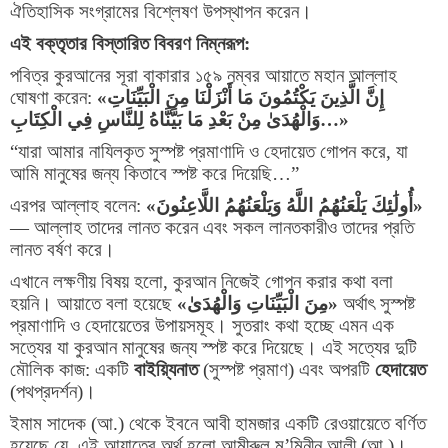
ঐতিহাসিক সংগ্রামের বিশ্লেষণ উপস্থাপন করেন।
এই বক্তৃতার বিস্তারিত বিবরণ নিম্নরূপ:
পবিত্র কুরআনের সূরা বাকারার ১৫৯ নম্বর আয়াতে মহান আল্লাহ
ঘোষণা করেন:
«
إِنَّ الَّذِينَ يَكْتُمُونَ مَا أَنْزَلْنَا مِنَ الْبَيِّنَاتِ
وَالْهُدَىٰ مِنْ بَعْدِ مَا بَيَّنَّاهُ لِلنَّاسِ فِي الْكِتَابِ
…»
“
যারা আমার নাযিলকৃত সুস্পষ্ট প্রমাণাদি ও হেদায়েত গোপন করে
,
যা
আমি মানুষের জন্য কিতাবে স্পষ্ট করে দিয়েছি
…”
এরপর আল্লাহ বলেন:
«
أُولَٰئِكَ يَلْعَنُهُمُ اللَّهُ وَيَلْعَنُهُمُ اللَّاعِنُونَ
»
—
আল্লাহ তাদের লানত করেন এবং সকল লানতকারীও তাদের প্রতি
লানত বর্ষণ করে।
এখানে লক্ষণীয় বিষয় হলো
,
কুরআন নিজেই গোপন করার কথা বলা
হয়নি। আয়াতে বলা হয়েছে
«
مِنَ الْبَيِّنَاتِ وَالْهُدَىٰ
»
অর্থাৎ সুস্পষ্ট
প্রমাণাদি ও হেদায়েতের উপায়সমূহ। সুতরাং কথা হচ্ছে এমন এক
সত্যের যা কুরআন মানুষের জন্য স্পষ্ট করে দিয়েছে। এই সত্যের দুটি
মৌলিক কাজ: একটি
বাইয়্যিনাত
(
সুস্পষ্ট প্রমাণ) এবং অপরটি
হেদায়েত
(
পথপ্রদর্শন)।
ইমাম সাদেক (আ.) থেকে ইবনে আবী হামজার একটি রেওয়ায়েতে বর্ণিত
হয়েছে যে
,
এই আয়াতের অর্থ হলো আমীরুল মু
’
মিনীন আলী (আ.)।