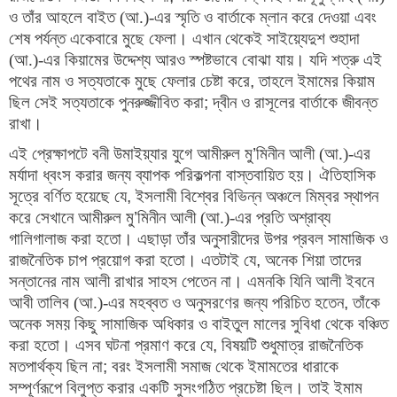
ও তাঁর আহলে বাইত (আ.)-এর স্মৃতি ও বার্তাকে ম্লান করে দেওয়া এবং 
শেষ পর্যন্ত একেবারে মুছে ফেলা। এখান থেকেই সাইয়্যেদুশ শুহাদা 
(আ.)-এর কিয়ামের উদ্দেশ্য আরও স্পষ্টভাবে বোঝা যায়। যদি শত্রু এই 
পথের নাম ও সত্যতাকে মুছে ফেলার চেষ্টা করে
, 
তাহলে ইমামের কিয়াম 
ছিল সেই সত্যতাকে পুনরুজ্জীবিত করা
; 
দ্বীন ও রাসূলের বার্তাকে জীবন্ত 
রাখা।
এই প্রেক্ষাপটে বনী উমাইয়্যার যুগে আমীরুল মু
’
মিনীন আলী (আ.)-এর 
মর্যাদা ধ্বংস করার জন্য ব্যাপক পরিকল্পনা বাস্তবায়িত হয়। ঐতিহাসিক 
সূত্রে বর্ণিত হয়েছে যে
, 
ইসলামী বিশ্বের বিভিন্ন অঞ্চলে মিম্বর স্থাপন 
করে সেখানে আমীরুল মু
’
মিনীন আলী (আ.)-এর প্রতি অশ্রাব্য 
গালিগালাজ করা হতো। এছাড়া তাঁর অনুসারীদের উপর প্রবল সামাজিক ও 
রাজনৈতিক চাপ প্রয়োগ করা হতো। এতটাই যে
, 
অনেক শিয়া তাদের 
সন্তানের নাম আলী রাখার সাহস পেতেন না। এমনকি যিনি আলী ইবনে 
আবী তালিব (আ.)-এর মহব্বত ও অনুসরণের জন্য পরিচিত হতেন
, 
তাঁকে 
অনেক সময় কিছু সামাজিক অধিকার ও বাইতুল মালের সুবিধা থেকে বঞ্চিত 
করা হতো। এসব ঘটনা প্রমাণ করে যে
, 
বিষয়টি শুধুমাত্র রাজনৈতিক 
মতপার্থক্য ছিল না
; 
বরং ইসলামী সমাজ থেকে ইমামতের ধারাকে 
সম্পূর্ণরূপে বিলুপ্ত করার একটি সুসংগঠিত প্রচেষ্টা ছিল। তাই ইমাম 