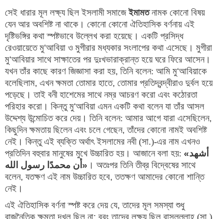
সেই ধারার মূল লক্ষ্য ছিল ইসলামী সমাজে
ইমামত
নামক কোনো বিষয়
যেন আর অবশিষ্ট না থাকে। কোনো কোনো ঐতিহাসিক বর্ণনায় এই
দৃষ্টিভঙ্গির কথা স্পষ্টভাবে উল্লেখ করা হয়েছে। একটি প্রসিদ্ধ
রেওয়ায়েতে মু
‘
আবিয়া ও মুগীরার মধ্যকার সংলাপের কথা এসেছে। মুগীরা
মু
‘
আবিয়ার সাথে সাক্ষাতের পর দুঃখভারাক্রান্ত হয়ে ঘরে ফিরে আসেন।
যখন তাঁর কাছে কারণ জিজ্ঞাসা করা হয়
,
তিনি বলেন: আমি মু
‘
আবিয়াকে
বলেছিলাম
,
এখন ক্ষমতা তোমার হাতে
,
তোমার প্রতিদ্বন্দ্বীরাও দুর্বল হয়ে
পড়েছে। তাই বনী হাশেমের সাথে নম্র আচরণ করো এবং কঠোরতা
পরিহার করো। কিন্তু মু
‘
আবিয়া এমন একটি কথা বলেন যা তাঁর আসল
উদ্দেশ্য উন্মোচিত করে দেয়। তিনি বলেন: আমার আগে যারা এসেছিলেন
,
কিছুদিন ক্ষমতায় ছিলেন এবং চলে গেছেন
,
তাঁদের কোনো নামই অবশিষ্ট
নেই। কিন্তু এই ব্যক্তি অর্থাৎ ইসলামের নবী (সা.)-এর নাম এখনও
প্রতিদিন বহুবার মানুষের মুখে উচ্চারিত হয়। আজানে বলা হয়:
«
أشهد
أن محمدًا رسول الله
»
।
অতঃপর তিনি তীব্র বিদ্বেষের সাথে
বলেন
,
যতক্ষণ এই নাম উচ্চারিত হবে
,
ততক্ষণ আমাদের কোনো শান্তি
নেই।
এই ঐতিহাসিক বর্ণনা স্পষ্ট করে দেয় যে
, 
তাদের মূল সমস্যা শুধু 
রাজনৈতিক ক্ষমতা দখল ছিল না
; 
বরং তাদের লক্ষ্য ছিল রাসূলুল্লাহ (সা.) 