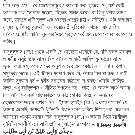
মনে গড়ে ওঠে। রেওয়ায়েতসমূহেও ব্যাখ্যা করা হয়েছে যে
, 
যদি কেউ 
অপরকে বলে 
“
নামাজ পড়ো
”, “
হিজাব পালন করো
” 
বা কিছু ধর্মীয় আমল 
করো
, 
তাহলে এটি মূলত এক ধরনের খায়েরখাহী ও নসীহত। এটি অবশ্যই 
মূল্যবান
, 
কিন্তু কুরআনী ও রেওয়ায়েতী দৃষ্টিকোণ থেকে 
“
আমর বিল 
মা
‘
রূফ ও নাহী আনিল মুনকার
”-
এর প্রকৃত অর্থ এর চেয়ে অনেক ব্যাপক ও 
গভীর।
রাসূলুল্লাহ (সা.) থেকে একটি রেওয়ায়েতে এসেছে যে
, 
যদি সকল ইবাদত 
ও ধর্মীয় অনুষ্ঠানকে আমর বিল মা
‘
রূফ ও নাহী আনিল মুনকারের সাথে 
তুলনা করা হয়
, 
তবে তাদের অনুপাত হবে এক ফোঁটা লালা বনাম বিশাল 
সমুদ্রের মতো। এই উক্তি প্রমাণ করে যে
, 
আমর বিল মা
‘
রূফ ও নাহী 
আনিল মুনকার ধর্ম ও ধর্মীয় সমাজের কাঠামো সংরক্ষণে একটি মৌলিক 
সত্য
, 
শুধু ব্যক্তিগত ও সীমিত উপদেশ নয়। তাই এর আসল অর্থে আমর 
বিল মা
‘
রূফ একটি সাংস্কৃতিক ও কাঠামোগত বিষয়
, 
যা সমাজের 
হেদায়েতের স্তরে অর্থবহ হয়। ইমাম হুসাইন (আ.) এখানে বলেননি যে
, 
আমরা এসেছি কয়েকটি খুঁটিনাটি বিধান স্মরণ করিয়ে দিতে
; 
বরং বলেছেন: 
আমাদের পথ্থই আমার দাদা রাসূলুল্লাহ (সা.) ও আমার পিতা আমীরুল 
মু
’
মিনীন আলী ইবনে আবী তালিব (আ.)-এর পথ্থ:
«
وَأَسِیرَ بِسِیرَةِ 
جَدِّی وَأَبِی عَلِیِّ بْنِ أَبِی طَالِب
»