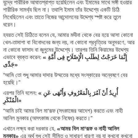
যুদ্ধে শারীরিক আঘাতপ্রাপ্ত হয়েছিলেন এবং ইমামের সাথে সঙ্গী হওয়ার
শারীরিক সামর্থ্য ছিল না। তথাপি ইমাম তাঁর উদ্দেশ্যে একটি চিঠি
লিখেছিলেন এবং তাতে নিজের আন্দোলনের উদ্দেশ্য স্পষ্ট করে তুলে
ধরেন।
হযরত সেই চিঠিতে বলেন যে
, 
আমার মদীনা থেকে বের হয়ে আসা কোনো 
খেল-তামাশা বা বিনোদনের জন্য নয়
, 
না কোনো প্রবৃত্তির অনুসরণে
, 
আর 
না কোনো ফাসাদ বা জুলুমের উদ্দেশ্যে। তারপর তিনি কিয়ামের উদ্দেশ্য 
এভাবে ব্যক্ত করেন:
«
إِنَّمَا خَرَجْتُ لِطَلَبِ الْإِصْلَاحِ فِی أُمَّةِ 
جَدِّی
»
“
আমি তো শুধু আমার দাদার উম্মতের মধ্যে সংস্কারের অন্বেষণে বের 
হয়েছি।
”
এরপর তিনি বলেন:
«
أُرِیدُ أَنْ آمُرَ بِالْمَعْرُوفِ وَأَنْهَى عَنِ 
الْمُنْکَرِ
»
“
আমি চাই আমর বিল মা
‘
রূফ (সৎকাজের আদেশ) করতে এবং নাহী 
আনিল মুনকার (অসৎকাজ থেকে নিষেধ) করতে।
”
এখানে লক্ষ্য করা দরকার যে
, 
«
আমর বিল মা
‘
রূফ ও নাহী আনিল 
মুনকার
»
এর অর্থ শুধু সেই সীমিত ও সাধারণ ধারণা নয় যা কখনো কখনো 