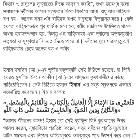
কিতাব ও রাসূলের সুন্নাতের দিকে আহ্বান করছি
”, 
তখন উদ্দেশ্য হলো 
সমাজকে দ্বীনের আসল সত্যতার দিকে ফিরিয়ে আনা
, 
শুধু তার বাহ্যিক 
রূপ নয়। অনেক সময় এই বাহ্যিক রূপই মানুষকে বিভ্রান্ত করে। কেউ 
হয়তো বাহ্যিকভাবে খুব ধার্মিক মনে হয়
, 
ধর্মীয় মজলিসে উপস্থিত থাকে 
অথবা ইবাদতগুজার হয়
, 
কিন্তু এই বাহ্যিকতা একা দ্বীনের অভ্যন্তরীণ 
সত্যতা ও সুস্থতার নিশ্চয়তা দিতে পারে না। দ্বীনের মূল সারবস্তু এই 
বাহ্যিকতার চেয়ে অনেক বড় ও গভীর।
ইমাম হুসাইন (আ.)-এর তৃতীয় বক্তব্যটি সেই চিঠিতে রয়েছে
,
যা তিনি
হযরত মুসলিম ইবনে আকীল (আ.)-এর মাধ্যমে কুফাবাসীদের কাছে
পাঠিয়েছিলেন। সেই চিঠিতে হযরত
‘
ইমাম
’
এর সত্য স্বরূপকে এভাবে
সংজ্ঞায়িত করেছেন। ইমাম বলেন:
«
فَلَعَمْرِی مَا الإِمَامُ إِلَّا الْعَامِلُ بِالْکِتَابِ، وَالْقَائِمُ بِالْقِسْطِ، 
وَالدَّائِنُ بِدِینِ الْحَقِّ، وَالْحَابِسُ نَفْسَهُ عَلَى ذَاتِ اللَّهِ
»
“
আমার জীবনের কসম! ইমাম তো সেই ব্যক্তি যিনি কুরআনের উপর 
আমল করেন
, 
ন্যায়বিচার প্রতিষ্ঠা করেন
, 
সত্য দ্বীনের প্রতি দৃঢ়ভাবে 
অটল থাকেন এবং নিজের অস্তিত্বকে আল্লাহর পথে উৎসর্গ করে দেন।
”