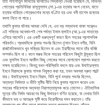
তাই লাইলাতুল মাবিতের ঘটনাতেও সিদ্ধান্ত নেওয়া হয়েছিল যে
, 
বিভিন্ন 
গোত্রের প্রতিনিধিরা রাসূলুল্লাহ (সা.)-এর হত্যায় অংশ নেবেন
, 
যাতে 
হত্যার দায়িত্ব গোত্রগুলোর মধ্যে বণ্টিত হয় এবং বনী হাশেম রক্তের 
বদলা নিতে না পারে।
তথাপি কুফার ঘটনায় আমরা দেখি যে
, 
এত বড় সম্ভাবনা থাকা সত্ত্বেও 
এই শক্তির অনেকাংশই শেষ পর্যন্ত ইমাম হুসাইন (আ.)-এর সাহায্যে 
এগিয়ে আসেনি। এর একটি গুরুত্বপূর্ণ কারণ ছিল শহরের প্রশাসনিক 
পরিবর্তন। প্রথমদিকে কুফার গভর্নর ছিলেন নু
‘
মান ইবনে বশীর
, 
যিনি 
রাজনৈতিকভাবে খুব সক্রিয় ছিলেন না এবং ইয়াযীদের সাথে তাঁর ঘনিষ্ঠ 
সম্পর্কও ছিল না। ফলে শুরুর দিকে শহরের পরিবেশ কিছুটা উন্মুক্ত ছিল 
এবং মুসলিম ইবনে আকীল কিছু লোকের সাথে যোগাযোগ স্থাপন করতে 
সক্ষম হয়েছিলেন। কিন্তু যখন পরিস্থিতি বদলে যায় এবং উবাইদুল্লাহ 
ইবনে যিয়াদকে কুফার শাসক নিযুক্ত করা হয়
, 
তখন অবস্থা দ্রুত পাল্টে 
যায়। উবাইদুল্লাহ ইবনে যিয়াদ
, 
যিনি পূর্বে বসরার গভর্নর ছিলেন
, 
অত্যন্ত নির্মমতা ও ভীতি সৃষ্টির নীতি নিয়ে কুফায় প্রবেশ করেন এবং 
শহরের পরিবেশকে অত্যন্ত নিরাপত্তামূলক করে তোলেন। ঐতিহাসিক 
সূত্রে তাঁর নির্মম আচরণের কিছু উদাহরণ বর্ণিত হয়েছে
, 
যা দেখায় তিনি 
কীভাবে ভয় ও আতঙ্ক সৃষ্টি করে বিরোধীদের দমন করতেন। তাঁর 
আগমনের পর যাঁরা আগে সাহায্য করতে প্রস্তুত ছিলেন
, 
তাঁদের 