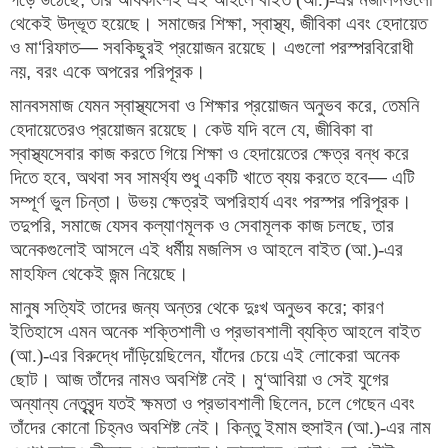
থেকেই উদ্ভূত হয়েছে। সমাজের শিক্ষা
, 
স্বাস্থ্য
, 
জীবিকা এবং হেদায়েত 
ও মা
‘
রিফাত
— 
সবকিছুরই প্রয়োজন রয়েছে। এগুলো পরস্পরবিরোধী 
নয়
, 
বরং একে অপরের পরিপূরক।
মানবসমাজ যেমন স্বাস্থ্যসেবা ও শিক্ষার প্রয়োজন অনুভব করে
, 
তেমনি 
হেদায়েতেরও প্রয়োজন রয়েছে। কেউ যদি বলে যে
, 
জীবিকা বা 
স্বাস্থ্যসেবার কাজ করতে গিয়ে শিক্ষা ও হেদায়েতের ক্ষেত্র বন্ধ করে 
দিতে হবে
, 
অথবা সব সামর্থ্য শুধু একটি খাতে ব্যয় করতে হবে
— 
এটি 
সম্পূর্ণ ভুল চিন্তা। উভয় ক্ষেত্রই অপরিহার্য এবং পরস্পর পরিপূরক। 
তদুপরি
, 
সমাজে যেসব কল্যাণমূলক ও সেবামূলক কাজ চলছে
, 
তার 
অনেকগুলোই আসলে এই ধর্মীয় মজলিস ও আহলে বাইত (আ.)-এর 
মাহফিল থেকেই জন্ম নিয়েছে।
মানুষ সত্যিই তাদের জন্য অন্তর থেকে দুঃখ অনুভব করে
; 
কারণ 
ইতিহাসে এমন অনেক শক্তিশালী ও প্রভাবশালী ব্যক্তি আহলে বাইত 
(আ.)-এর বিরুদ্ধে দাঁড়িয়েছিলেন
, 
যাঁদের চেয়ে এই লোকেরা অনেক 
ছোট। আজ তাঁদের নামও অবশিষ্ট নেই। মু
‘
আবিয়া ও সেই যুগের 
অন্যান্য নেতৃবৃন্দ যতই ক্ষমতা ও প্রভাবশালী ছিলেন
, 
চলে গেছেন এবং 
তাঁদের কোনো চিহ্নও অবশিষ্ট নেই। কিন্তু ইমাম হুসাইন (আ.)-এর নাম 