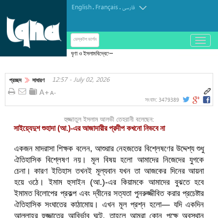
English
Français
.
.
فارسی
باز
ডেস্কটপ ভার্শন
و
ঘৃণা ও ইসলামবিদ্বেষের নতুন নজির সিন্সিনাটির ওয়েস্টউড
بسته
কেন্দ্রে ভাঙচুর-চুরি, কর্মকর্তাদের তীব্র নিন্দা
کردن
12:57 - July 02, 2026
منو
প্রচ্ছদ
সাধারণ
3479389
সংবাদ:
হুজ্জাতুল ইসলাম আলভী তেহরানী বলেছেন:
সাইয়্যেদুশ শুহাদা (আ.)-এর আজাদারীর প্রদীপ কখনো নিভবে না
একজন মাদরাসা শিক্ষক বলেন, আশুরার নেহজতের বিশ্লেষণের উদ্দেশ্য শুধু
ঐতিহাসিক বিশ্লেষণ নয়। মূল বিষয় হলো আমাদের নিজেদের যুগকে
চেনা। কারণ ইতিহাস তখনই মূল্যবান যখন তা আজকের দিনের আয়না
হয়ে ওঠে। ইমাম হুসাইন (আ.)-এর কিয়ামকে আমাদের বুঝতে হবে
ইমামত বিলোপের প্রকল্প এবং দ্বীনের সত্যতা পুনরুজ্জীবিত করার প্রচেষ্টার
ঐতিহাসিক সংঘাতের কাঠামোয়। এখন মূল প্রশ্ন হলো— যদি একদিন
আল্লাহর হুজ্জাতের আবির্ভাব ঘটে, তাহলে আমরা কোন পক্ষে অবস্থান