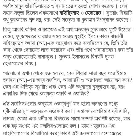
অর্থাৎ মানুষ তাঁর ভিলায়েত ও ইমামতের সত্যতা গোপন করেছে। সেই
মহান সত্তা ছিলেন একইসাথে
বাইয়্যিনাহ
ও
হেদায়েত
।
সুতরাং বিষয়টি
শুধু কুরআনের শব্দ নয়
,
বরং সেই সত্যের যা কুরআন উপস্থাপন করেছে।
কিছু আরবি কবিতা ও রজজেও এই অর্থ অত্যন্ত সুন্দরভাবে ফুটে উঠেছে।
যেমন
,
যুদ্ধক্ষেত্রে যাওয়ার সময় হযরত যুহাইর ইবনে কায়ন বাজালী
সাইয়্যেদুশ শুহাদা (আ.)-কে সম্বোধন করে বলেছিলেন যে
,
তিনি তাঁর
কাছ থেকে হেদায়েত লাভ করেছেন এবং তাঁর পথে শাহাদাতবরণ করা তাঁর
জন্য হেদায়েতেরই নামান্তর। সুতরাং ইমামতের বিষয়টি মূলত
হেদায়েতের বিষয়।
আলোচনা এখান থেকে শুরু হয় যে
,
কেন শিয়ারা সারা বছর ধরে ইমাম
হুসাইন (আ.)-এর জন্য মজলিস
,
আজাদারী ও স্মরণসভা আয়োজন করে
?
কেন এই ঐতিহ্য স্থায়ী
?
এবং কেন এটি শুধুমাত্র মুস্তাহাব নয়
,
বরং
একাধিক দিক থেকে অত্যন্ত জরুরি ও ওয়াজিব
?
এই মজলিসগুলোর অন্যতম গুরুত্বপূর্ণ ফল হলো জনগণের মধ্যে
দ্বীনদারির মূল স্তম্ভকে সংরক্ষণ করা। সমাজে যে পরিমাণ দ্বীনদারি
,
নামাজ
,
রোজা এবং ধর্মীয় মা
‘
রিফাতের সাথে সম্পর্ক অবশিষ্ট রয়েছে
,
তার
এক বড় অংশই এই মজলিসগুলোরই ফল। তাই শত্রুরাও এই
মাহফিলগুলোর বিরোধিতা করে
;
কারণ এই জলসাগুলো হেদায়েতের