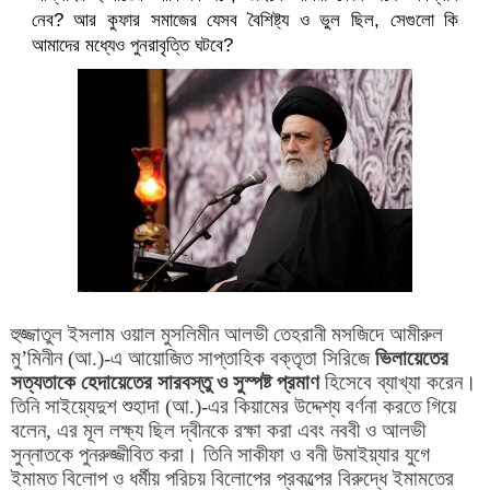
নেব? আর কুফার সমাজের যেসব বৈশিষ্ট্য ও ভুল ছিল, সেগুলো কি
আমাদের মধ্যেও পুনরাবৃত্তি ঘটবে?
হুজ্জাতুল ইসলাম ওয়াল মুসলিমীন আলভী তেহরানী মসজিদে আমীরুল
মু
’
মিনীন (আ.)-এ আয়োজিত সাপ্তাহিক বক্তৃতা সিরিজে
ভিলায়েতের
সত্যতাকে হেদায়েতের সারবস্তু ও সুস্পষ্ট প্রমাণ
হিসেবে ব্যাখ্যা করেন।
তিনি সাইয়্যেদুশ শুহাদা (আ.)-এর কিয়ামের উদ্দেশ্য বর্ণনা করতে গিয়ে
বলেন
,
এর মূল লক্ষ্য ছিল দ্বীনকে রক্ষা করা এবং নববী ও আলভী
সুন্নাতকে পুনরুজ্জীবিত করা। তিনি সাকীফা ও বনী উমাইয়্যার যুগে
ইমামত বিলোপ ও ধর্মীয় পরিচয় বিলোপের প্রকল্পের বিরুদ্ধে ইমামতের