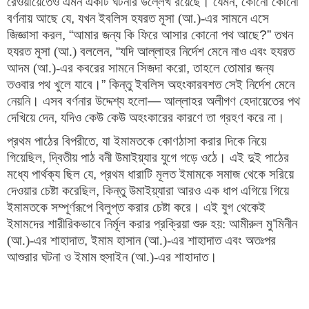
রেওয়ায়েতেও এমন একটি ঘটনার উল্লেখ রয়েছে। যেমন
, 
কোনো কোনো 
বর্ণনায় আছে যে
, 
যখন ইবলিস হযরত মূসা (আ.)-এর সামনে এসে 
জিজ্ঞাসা করল
, “
আমার জন্য কি ফিরে আসার কোনো পথ আছে
?” 
তখন 
হযরত মূসা (আ.) বললেন
, “
যদি আল্লাহর নির্দেশ মেনে নাও এবং হযরত 
আদম (আ.)-এর কবরের সামনে সিজদা করো
, 
তাহলে তোমার জন্য 
তওবার পথ খুলে যাবে।
” 
কিন্তু ইবলিস অহংকারবশত সেই নির্দেশ মেনে 
নেয়নি। এসব বর্ণনার উদ্দেশ্য হলো
— 
আল্লাহর অলীগণ হেদায়েতের পথ 
দেখিয়ে দেন
, 
যদিও কেউ কেউ অহংকারের কারণে তা গ্রহণ করে না।
প্রথম পাঠের বিপরীতে
, 
যা ইমামতকে কোণঠাসা করার দিকে নিয়ে 
গিয়েছিল
, 
দ্বিতীয় পাঠ বনী উমাইয়্যার যুগে গড়ে ওঠে। এই দুই পাঠের 
মধ্যে পার্থক্য ছিল যে
, 
প্রথম ধারাটি মূলত ইমামকে সমাজ থেকে সরিয়ে 
দেওয়ার চেষ্টা করেছিল
, 
কিন্তু উমাইয়্যারা আরও এক ধাপ এগিয়ে গিয়ে 
ইমামতকে সম্পূর্ণরূপে বিলুপ্ত করার চেষ্টা করে। এই যুগ থেকেই 
ইমামদের শারীরিকভাবে নির্মূল করার প্রক্রিয়া শুরু হয়: আমীরুল মু
’
মিনীন 
(আ.)-এর শাহাদাত
, 
ইমাম হাসান (আ.)-এর শাহাদাত এবং অতঃপর 
আশুরার ঘটনা ও ইমাম হুসাইন (আ.)-এর শাহাদাত।