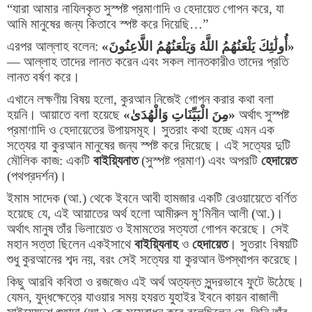
“
যারা আমার নাযিলকৃত সুস্পষ্ট প্রমাণাদি ও হেদায়েত গোপন করে
,
যা
আমি মানুষের জন্য কিতাবে স্পষ্ট করে দিয়েছি
…”
এরপর আল্লাহ বলেন:
«
أُولَٰئِكَ يَلْعَنُهُمُ اللَّهُ وَيَلْعَنُهُمُ اللَّاعِنُونَ
»
—
আল্লাহ তাদের লানত করেন এবং সকল লানতকারীও তাদের প্রতি
লানত বর্ষণ করে।
এখানে লক্ষণীয় বিষয় হলো
,
কুরআন নিজেই গোপন করার কথা বলা
হয়নি। আয়াতে বলা হয়েছে
«
مِنَ الْبَيِّنَاتِ وَالْهُدَىٰ
»
অর্থাৎ সুস্পষ্ট
প্রমাণাদি ও হেদায়েতের উপায়সমূহ। সুতরাং কথা হচ্ছে এমন এক
সত্যের যা কুরআন মানুষের জন্য স্পষ্ট করে দিয়েছে। এই সত্যের দুটি
মৌলিক কাজ: একটি
বাইয়্যিনাত
(
সুস্পষ্ট প্রমাণ) এবং অপরটি
হেদায়েত
(
পথপ্রদর্শন)।
ইমাম সাদেক (আ.) থেকে ইবনে আবী হামজার একটি রেওয়ায়েতে বর্ণিত
হয়েছে যে
,
এই আয়াতের অর্থ হলো আমীরুল মু
’
মিনীন আলী (আ.)।
অর্থাৎ মানুষ তাঁর ভিলায়েত ও ইমামতের সত্যতা গোপন করেছে। সেই
মহান সত্তা ছিলেন একইসাথে
বাইয়্যিনাহ
ও
হেদায়েত
।
সুতরাং বিষয়টি
শুধু কুরআনের শব্দ নয়
,
বরং সেই সত্যের যা কুরআন উপস্থাপন করেছে।
কিছু আরবি কবিতা ও রজজেও এই অর্থ অত্যন্ত সুন্দরভাবে ফুটে উঠেছে।
যেমন
,
যুদ্ধক্ষেত্রে যাওয়ার সময় হযরত যুহাইর ইবনে কায়ন বাজালী