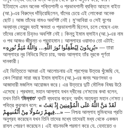
ইতিহাসে এমন অনেক শক্তিশালী ও প্রভাবশালী ব্যক্তি আহলে বাইত 
(আ.)-এর বিরুদ্ধে দাঁড়িয়েছিলেন
, 
যাঁদের চেয়ে এই লোকেরা অনেক 
ছোট। আজ তাঁদের নামও অবশিষ্ট নেই। মু
‘
আবিয়া ও সেই যুগের 
অন্যান্য নেতৃবৃন্দ যতই ক্ষমতা ও প্রভাবশালী ছিলেন
, 
চলে গেছেন এবং 
তাঁদের কোনো চিহ্নও অবশিষ্ট নেই। কিন্তু ইমাম হুসাইন (আ.)-এর নাম 
ও পথ আজও জীবন্ত ও প্রবাহমান। আল্লাহর ওয়াদাও তো এটাই:
«
يُرِيدُونَ لِيُطْفِئُوا نُورَ اللَّهِ… وَاللَّهُ مُتِمُّ نُورِهِ
»
 — 
তারা 
আল্লাহর নূর নিভিয়ে দিতে চায়
, 
অথচ আল্লাহ তাঁর নূরকে পূর্ণতা 
দানকারী।
এই ভিত্তিতে আমরা এই আলোচনায় এই প্রশ্নের উত্তর খুঁজেছি যে
, 
কেন শিয়ারা সারা বছর ইমাম হুসাইন (আ.)-এর জন্য স্মরণসভা ও 
আজাদারী মজলিস আয়োজন করে। এর উত্তরে দুটি মৌলিক বিষয় উঠে 
এসেছে। প্রথমত
, 
মহান আল্লাহ যখন দ্বীনের নে
‘
মতের কথা বলেন
, 
তখন তিনি
‘
মিন্নাত
’
শব্দটি ব্যবহার করেন
; 
অর্থাৎ অত্যন্ত মহান নে
‘
মত। 
পবিত্র কুরআন বলে:
«
لَقَدْ مَنَّ اللَّهُ عَلَى الْمُؤْمِنِينَ إِذْ بَعَثَ 
فِيهِمْ رَسُولًا مِنْ أَنْفُسِهِمْ
…»
 — 
নিশ্চয় আল্লাহ মুমিনদের প্রতি 
অনুগ্রহ করেছেন যখন তিনি তাদের মধ্যে তাদেরই মধ্য থেকে একজন 
রাসূল প্রেরণ করেছেন। এই বাচনভঙ্গি প্রমাণ করে যে
, 
হেদায়েত ও 