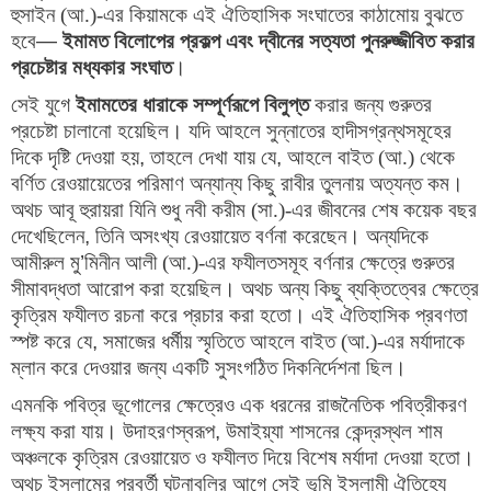
হুসাইন (আ.)-এর কিয়ামকে এই ঐতিহাসিক সংঘাতের কাঠামোয় বুঝতে 
হবে
— 
ইমামত বিলোপের প্রকল্প এবং দ্বীনের সত্যতা পুনরুজ্জীবিত করার 
প্রচেষ্টার মধ্যকার সংঘাত
।
সেই যুগে
ইমামতের ধারাকে সম্পূর্ণরূপে বিলুপ্ত
করার জন্য গুরুতর
প্রচেষ্টা চালানো হয়েছিল। যদি আহলে সুন্নাতের হাদীসগ্রন্থসমূহের
দিকে দৃষ্টি দেওয়া হয়
,
তাহলে দেখা যায় যে
,
আহলে বাইত (আ.) থেকে
বর্ণিত রেওয়ায়েতের পরিমাণ অন্যান্য কিছু রাবীর তুলনায় অত্যন্ত কম।
অথচ আবূ হুরায়রা যিনি শুধু নবী করীম (সা.)-এর জীবনের শেষ কয়েক বছর
দেখেছিলেন
,
তিনি অসংখ্য রেওয়ায়েত বর্ণনা করেছেন। অন্যদিকে
আমীরুল মু
’
মিনীন আলী (আ.)-এর ফযীলতসমূহ বর্ণনার ক্ষেত্রে গুরুতর
সীমাবদ্ধতা আরোপ করা হয়েছিল। অথচ অন্য কিছু ব্যক্তিত্বের ক্ষেত্রে
কৃত্রিম ফযীলত রচনা করে প্রচার করা হতো। এই ঐতিহাসিক প্রবণতা
স্পষ্ট করে যে
,
সমাজের ধর্মীয় স্মৃতিতে আহলে বাইত (আ.)-এর মর্যাদাকে
ম্লান করে দেওয়ার জন্য একটি সুসংগঠিত দিকনির্দেশনা ছিল।
এমনকি পবিত্র ভূগোলের ক্ষেত্রেও এক ধরনের রাজনৈতিক পবিত্রীকরণ 
লক্ষ্য করা যায়। উদাহরণস্বরূপ
, 
উমাইয়্যা শাসনের কেন্দ্রস্থল শাম 
অঞ্চলকে কৃত্রিম রেওয়ায়েত ও ফযীলত দিয়ে বিশেষ মর্যাদা দেওয়া হতো। 
অথচ ইসলামের পরবর্তী ঘটনাবলির আগে সেই ভূমি ইসলামী ঐতিহ্যে 