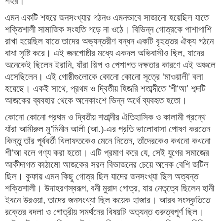
শহর।
এমন একটি শহরে জনসংখ্যার গঠনও এমনভাবে সাজানো হয়েছিল যাতে 
শক্তিশালী সামাজিক সংহতি গড়ে না ওঠে। বিভিন্ন গোত্রকে পাশাপাশি 
রাখা হয়েছিল যাতে তাদের অভ্যন্তরীণ বন্ধন একটি বৃহত্তর ঐক্য গঠনে 
বাধা সৃষ্টি করে। এই জনগোষ্ঠীর মধ্যে একদল অভিবাসীও ছিল
, 
যাদের 
অনেকেই ছিলেন ইরানি
, 
যাঁরা শিল্প ও পেশাগত দক্ষতার কারণে এই অঞ্চলে 
এসেছিলেন। এই গোষ্ঠীগুলোকে কোনো কোনো সূত্রে 
‘
মাওয়ালী
’ 
বলা 
হয়েছে। একই সাথে
, 
প্রথম ও দ্বিতীয় হিজরি শতাব্দীতে 
‘
শী
‘
আ
’ 
শব্দটি 
আজকের ব্যবহার থেকে অনেকাংশে ভিন্ন অর্থে ব্যবহৃত হতো।
কোনো কোনো প্রথম ও দ্বিতীয় শতাব্দীর ঐতিহাসিক ও কালামী গ্রন্থে 
যাঁরা আমীরুল মু
’
মিনীন আলী (আ.)-এর প্রতি ভালোবাসা পোষণ করতেন 
কিন্তু তাঁর পূর্ববর্তী খিলাফতকেও মেনে নিতেন
, 
তাঁদেরকেও কখনো কখনো 
শী
‘
আ বলে গণ্য করা হতো। এটি প্রমাণ করে যে
, 
সেই যুগের সমাজের 
আকীদাগত কাঠামো আজকের সরল বিভাজনের চেয়ে অনেক বেশি জটিল 
ছিল। কুফায় এমন কিছু গোত্র ছিল যাদের জনসংখ্যা ছিল অত্যন্ত 
শক্তিশালী। উদাহরণস্বরূপ
, 
বনী মুরাদ গোত্র
, 
যার নেতৃত্বে ছিলেন হানী 
ইবনে উরওয়া
, 
তাদের জনসংখ্যা ছিল কয়েক হাজার। আরব সংস্কৃতিতে 
রক্তের বদলা ও গোত্রীয় সমর্থনের বিষয়টি অত্যন্ত গুরুত্বপূর্ণ ছিল। 