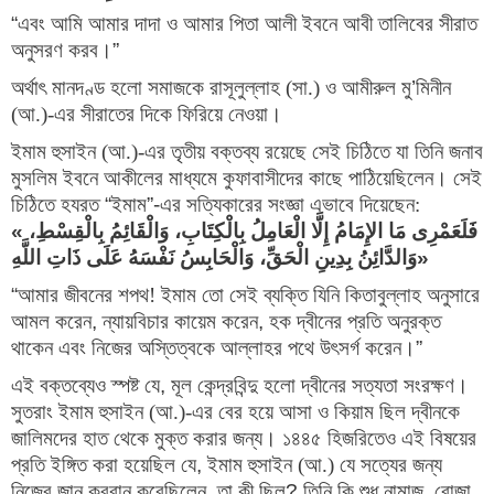
“
এবং আমি আমার দাদা ও আমার পিতা আলী ইবনে আবী তালিবের সীরাত 
অনুসরণ করব।
”
অর্থাৎ মানদণ্ড হলো সমাজকে রাসূলুল্লাহ (সা.) ও আমীরুল মু
’
মিনীন 
(আ.)-এর সীরাতের দিকে ফিরিয়ে নেওয়া।
ইমাম হুসাইন (আ.)-এর তৃতীয় বক্তব্য রয়েছে সেই চিঠিতে যা তিনি জনাব 
মুসলিম ইবনে আকীলের মাধ্যমে কুফাবাসীদের কাছে পাঠিয়েছিলেন। সেই 
চিঠিতে হযরত 
“
ইমাম
”-
এর সত্যিকারের সংজ্ঞা এভাবে দিয়েছেন:
«
فَلَعَمْرِی مَا الإِمَامُ إِلَّا الْعَامِلُ بِالْکِتَابِ، وَالْقَائِمُ بِالْقِسْطِ، 
وَالدَّائِنُ بِدِینِ الْحَقِّ، وَالْحَابِسُ نَفْسَهُ عَلَى ذَاتِ اللَّهِ
»
“
আমার জীবনের শপথ! ইমাম তো সেই ব্যক্তি যিনি কিতাবুল্লাহ অনুসারে 
আমল করেন
, 
ন্যায়বিচার কায়েম করেন
, 
হক দ্বীনের প্রতি অনুরক্ত 
থাকেন এবং নিজের অস্তিত্বকে আল্লাহর পথে উৎসর্গ করেন।
”
এই বক্তব্যেও স্পষ্ট যে
, 
মূল কেন্দ্রবিন্দু হলো দ্বীনের সত্যতা সংরক্ষণ। 
সুতরাং ইমাম হুসাইন (আ.)-এর বের হয়ে আসা ও কিয়াম ছিল দ্বীনকে 
জালিমদের হাত থেকে মুক্ত করার জন্য। ১৪৪৫ হিজরিতেও এই বিষয়ের 
প্রতি ইঙ্গিত করা হয়েছিল যে
, 
ইমাম হুসাইন (আ.) যে সত্যের জন্য 
নিজের জান কুরবান করেছিলেন
, 
তা কী ছিল
? 
তিনি কি শুধু নামাজ
, 
রোজা 