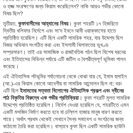
ও হজ্জ সংরক্ষণের জন্য কিয়াম করেছিলেন
? 
নাকি আরও গভীর কোনো 
বিষয় ছিল
?
তৃতীয়ত
,
কুফাবাসীদের আহ্বানের বিষয়
।
কুফা শহরটি ১৭ হিজরিতে
দ্বিতীয় খলিফার নির্দেশে এবং সা
‘
দ ইবনে আবী ওয়াক্কাসের হাতে
প্রতিষ্ঠিত হয়েছিল। এটি ছিল একটি সামরিক শহর
,
যার উদ্দেশ্য ছিল
বিজয় অভিযান সংগঠিত করা এবং ইসলামী খিলাফতের ভূখণ্ড
সম্প্রসারণ। তাই এর সামাজিক ও রাজনৈতিক গঠন ছিল বিশেষ ধরনের
এবং ইতিহাসের বিভিন্ন পর্যায়ে এটি জটিল ও বৈপরীত্যপূর্ণ ভূমিকা পালন
করেছে।
এই ঐতিহাসিক পটভূমির পর্যালোচনা থেকে বোঝা যায় যে
, 
ইমাম হুসাইন 
(আ.)-এর কিয়াম কোনো আবেগীয় বা সাময়িক আন্দোলন ছিল না
; 
বরং 
এটি ছিল
ইমামতের সত্যতা বিলোপের ঐতিহাসিক প্রকল্প এবং দ্বীনের 
পাঠ বিকৃতির বিরুদ্ধে এক গভীর প্রতিক্রিয়া
। 
কুফা শহরটি মূলত সামরিক 
উদ্দেশ্যে প্রতিষ্ঠিত হয়েছিল। নির্দেশ দেওয়া হয়েছিল যে
, 
শহরটিতে এমন 
একটি মসজিদ নির্মাণ করতে হবে যা চল্লিশ হাজার মানুষ ধারণ করতে 
পারে। অর্থাৎ প্রথম থেকেই সেখানে সৈন্য সমাবেশ ও সংগঠনের জন্য 
কাঠামো তৈরি করা হয়েছিল। বাস্তবে কুফা ছিল একটি সামরিক ছাউনি 