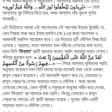
ও পথ আজও জীবন্ত ও প্রবাহমান। আল্লাহর ওয়াদাও তো এটাই:
«
يُرِيدُونَ لِيُطْفِئُوا نُورَ اللَّهِ… وَاللَّهُ مُتِمُّ نُورِهِ
»
 — 
তারা 
আল্লাহর নূর নিভিয়ে দিতে চায়
, 
অথচ আল্লাহ তাঁর নূরকে পূর্ণতা 
দানকারী।
এই ভিত্তিতে আমরা এই আলোচনায় এই প্রশ্নের উত্তর খুঁজেছি যে
, 
কেন শিয়ারা সারা বছর ইমাম হুসাইন (আ.)-এর জন্য স্মরণসভা ও 
আজাদারী মজলিস আয়োজন করে। এর উত্তরে দুটি মৌলিক বিষয় উঠে 
এসেছে। প্রথমত
, 
মহান আল্লাহ যখন দ্বীনের নে
‘
মতের কথা বলেন
, 
তখন তিনি
‘
মিন্নাত
’
শব্দটি ব্যবহার করেন
; 
অর্থাৎ অত্যন্ত মহান নে
‘
মত। 
পবিত্র কুরআন বলে:
«
لَقَدْ مَنَّ اللَّهُ عَلَى الْمُؤْمِنِينَ إِذْ بَعَثَ 
فِيهِمْ رَسُولًا مِنْ أَنْفُسِهِمْ
…»
 — 
নিশ্চয় আল্লাহ মুমিনদের প্রতি 
অনুগ্রহ করেছেন যখন তিনি তাদের মধ্যে তাদেরই মধ্য থেকে একজন 
রাসূল প্রেরণ করেছেন। এই বাচনভঙ্গি প্রমাণ করে যে
, 
হেদায়েত ও 
রাসূল প্রেরণের নে
‘
মত অত্যন্ত মহান ও মৌলিক। অন্য অনেক 
নে
‘
মতের ক্ষেত্রে
, 
যেমন পৃথিবী ও সমুদ্রকে মানুষের অধীন করে দেওয়া
, 
এমন 
‘
মিন্নাত
’ 
শব্দ ব্যবহার করা হয়নি। কিন্তু হেদায়েত ও রাসূল 
প্রেরণের ক্ষেত্রে এই শব্দটি ব্যবহৃত হয়েছে। সুতরাং দ্বীন একটি 
অত্যন্ত মহান ও মৌলিক নে
‘
মত।