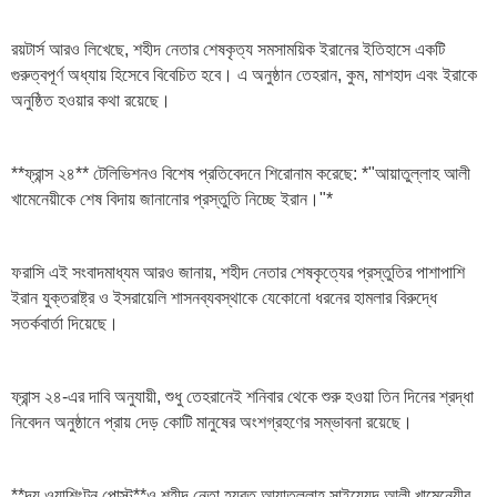
রয়টার্স আরও লিখেছে, শহীদ নেতার শেষকৃত্য সমসাময়িক ইরানের ইতিহাসে একটি
গুরুত্বপূর্ণ অধ্যায় হিসেবে বিবেচিত হবে। এ অনুষ্ঠান তেহরান, কুম, মাশহাদ এবং ইরাকে
অনুষ্ঠিত হওয়ার কথা রয়েছে।
**ফ্রান্স ২৪** টেলিভিশনও বিশেষ প্রতিবেদনে শিরোনাম করেছে: *"আয়াতুল্লাহ আলী
খামেনেয়ীকে শেষ বিদায় জানানোর প্রস্তুতি নিচ্ছে ইরান।"*
ফরাসি এই সংবাদমাধ্যম আরও জানায়, শহীদ নেতার শেষকৃত্যের প্রস্তুতির পাশাপাশি
ইরান যুক্তরাষ্ট্র ও ইসরায়েলি শাসনব্যবস্থাকে যেকোনো ধরনের হামলার বিরুদ্ধে
সতর্কবার্তা দিয়েছে।
ফ্রান্স ২৪-এর দাবি অনুযায়ী, শুধু তেহরানেই শনিবার থেকে শুরু হওয়া তিন দিনের শ্রদ্ধা
নিবেদন অনুষ্ঠানে প্রায় দেড় কোটি মানুষের অংশগ্রহণের সম্ভাবনা রয়েছে।
**দ্য ওয়াশিংটন পোস্ট**ও শহীদ নেতা হযরত আয়াতুল্লাহ সাইয়্যেদ আলী খামেনেয়ীর