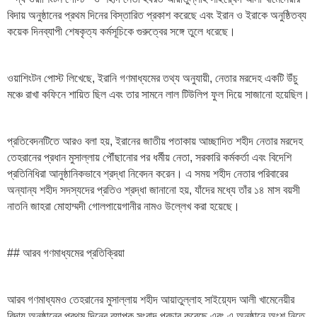
বিদায় অনুষ্ঠানের প্রথম দিনের বিস্তারিত প্রকাশ করেছে এবং ইরান ও ইরাকে অনুষ্ঠিতব্য
কয়েক দিনব্যাপী শেষকৃত্য কর্মসূচিকে গুরুত্বের সঙ্গে তুলে ধরেছে।
ওয়াশিংটন পোস্ট লিখেছে, ইরানি গণমাধ্যমের তথ্য অনুযায়ী, নেতার মরদেহ একটি উঁচু
মঞ্চে রাখা কফিনে শায়িত ছিল এবং তার সামনে লাল টিউলিপ ফুল দিয়ে সাজানো হয়েছিল।
প্রতিবেদনটিতে আরও বলা হয়, ইরানের জাতীয় পতাকায় আচ্ছাদিত শহীদ নেতার মরদেহ
তেহরানের প্রধান মুসাল্লায় পৌঁছানোর পর ধর্মীয় নেতা, সরকারি কর্মকর্তা এবং বিদেশি
প্রতিনিধিরা আনুষ্ঠানিকভাবে শ্রদ্ধা নিবেদন করেন। এ সময় শহীদ নেতার পরিবারের
অন্যান্য শহীদ সদস্যদের প্রতিও শ্রদ্ধা জানানো হয়, যাঁদের মধ্যে তাঁর ১৪ মাস বয়সী
নাতনি জাহরা মোহাম্মদী গোলপায়েগানীর নামও উল্লেখ করা হয়েছে।
## আরব গণমাধ্যমের প্রতিক্রিয়া
আরব গণমাধ্যমও তেহরানের মুসাল্লায় শহীদ আয়াতুল্লাহ সাইয়্যেদ আলী খামেনেয়ীর
বিদায় অনুষ্ঠানের প্রথম দিনের ব্যাপক সংবাদ প্রচার করেছে এবং এ অনুষ্ঠানে অংশ নিতে