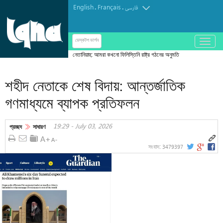
English
Français
.
.
فارسی
باز
ডেস্কটপ ভার্শন
و
নেতানিয়াহু: আমরা কখনো ফিলিস্তিনি রাষ্ট্র গঠনের অনুমতি
بسته
দেব না
کردن
শহীদ নেতাকে শেষ বিদায়: আন্তর্জাতিক
منو
গণমাধ্যমে ব্যাপক প্রতিফলন
19:29 - July 03, 2026
প্রচ্ছদ
সাধারণ
3479397
সংবাদ: