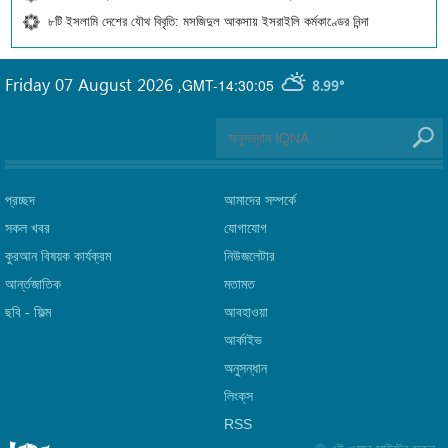
৮টি ইসলামি দেশের যৌথ বিবৃতি: মসজিদুল আকসায় ইসরাইলি কর্মকাণ্ডের নিন্দা
Friday 07 August 2026
,
GMT-14:30:05
8.99°
প্রচ্ছদ
আমাদের সম্পর্কে
সকল খবর
যোগাযোগ
কুরআন বিষয়ক কার্যক্রম
নিউজলেটার
আর্ন্তজাতিক
মতামত
ছবি‎ - ফিল্ম
আবহাওয়া
আর্কাইভ
অনুসন্ধান
লিংক্‌স
RSS