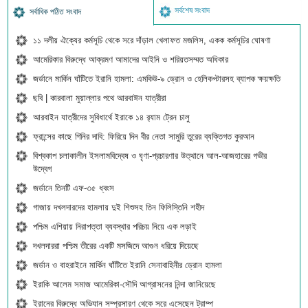
সর্বশেষ সংবাদ
সর্বাধিক পঠিত সংবাদ
১১ দলীয় ঐক্যের কর্মসূচি থেকে সরে দাঁড়াল খেলাফত মজলিস, একক কর্মসূচির ঘোষণা
আমেরিকার বিরুদ্ধে আক্রমণ আমাদের আইনি ও শরিয়তসম্মত অধিকার
জর্ডানে মার্কিন ঘাঁটিতে ইরানি হামলা: এমকিউ-৯ ড্রোন ও হেলিকপ্টারসহ ব্যাপক ক্ষয়ক্ষতি
ছবি | কারবালা মুয়াল্লার পথে আরবাঈন যাত্রীরা
আরবাইন যাত্রীদের সুবিধার্থে ইরাকে ১৪ র‍্যাম ট্রেন চালু
ফ্রান্সের কাছে গিনির দাবি: ফিরিয়ে দিন বীর নেতা সামুরি তুরের ব্যক্তিগত কুরআন
বিশ্বকাপ চলাকালীন ইসলামবিদ্বেষ ও ঘৃণা-প্রচারণার উত্থানে আল-আজহারের গভীর
উদ্বেগ
জর্ডানে তিনটি এফ-৩৫ ধ্বংস
গাজায় দখলদারদের হামলায় দুই শিশুসহ তিন ফিলিস্তিনি শহীদ
পশ্চিম এশিয়ায় নিরাপত্তা ব্যবস্থার পরিচয় নিয়ে এক লড়াই
দখলদাররা পশ্চিম তীরের একটি মসজিদে আগুন ধরিয়ে দিয়েছে
জর্ডান ও বাহরাইনে মার্কিন ঘাঁটিতে ইরানি সেনাবাহিনীর ড্রোন হামলা
ইরাকি আলেম সমাজ আমেরিকা-সৌদি আগ্রাসনের নিন্দা জানিয়েছে
ইরানের বিরুদ্ধে অভিযান সম্প্রসারণ থেকে সরে এসেছেন ট্রাম্প