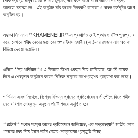
শোকসন্তপ্ত মানুষ তেহরানে আয়াতুল্লাহ সাইয়্যেদ আলী খামেনেয়ীকে শেষ শ্রদ্ধা
জানাতে সমবেত হন। এই অনুষ্ঠান তাঁর কয়েক দিনব্যাপী জানাজা ও দাফন কর্মসূচির আগে
অনুষ্ঠিত হয়।
এছাড়া সিএনএন **KHAMENEI.IR**-এ প্রকাশিত সেই প্রথম ছবিটিও পুনঃপ্রচার
করে, যেখানে শহীদ নেতার মরদেহের ওপর ইমাম হুসাইন (আ.)-এর রওজার লাল পতাকা
বিছিয়ে দেওয়া হয়েছিল।
এদিকে **দ্য গার্ডিয়ান**ও এ বিষয়কে বিশেষ গুরুত্ব দিয়ে জানিয়েছে, আগামী কয়েক
দিনে এ শেষকৃত্য অনুষ্ঠানে কয়েক মিলিয়ন মানুষের অংশগ্রহণের প্রত্যাশা করা হচ্ছে।
গার্ডিয়ান আরও লিখেছে, বিশ্বের বিভিন্ন প্রান্তে প্রতিরোধের বার্তা পৌঁছে দিতে শহীদ
নেতার বিশাল শেষকৃত্য অনুষ্ঠান পাঁচটি শহরে অনুষ্ঠিত হবে।
**রয়টার্স** সংবাদ সংস্থা তাদের প্রতিবেদনে জানিয়েছে, এক সপ্তাহব্যাপী জাতীয় শোক
পালনের মধ্য দিয়ে ইরান শহীদ নেতার শেষকৃত্যের প্রস্তুতি নিচ্ছে।