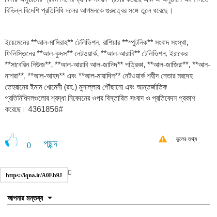
বিভিন্ন বিদেশি প্রতিনিধি দলের আগমনকে গুরুত্বের সঙ্গে তুলে ধরেছে।
ইয়েমেনের **আল-মাসিরাহ** টেলিভিশন, রাশিয়ার **স্পুটনিক** সংবাদ সংস্থা,
ফিলিস্তিনের **আল-কুদস** নেটওয়ার্ক, **আল-আরাবি** টেলিভিশন, ইরাকের
**সাবেরিন নিউজ**, **আল-আরাবি আল-জাদিদ** পত্রিকা, **আল-জাজিরা**, **আন-
নাশরা**, **আল-আহদ** এবং **আল-মায়াদিন** নেটওয়ার্ক শহীদ নেতার মরদেহ
তেহরানের ইমাম খোমেনী (রহ.) মুসাল্লায় পৌঁছানো এবং আন্তর্জাতিক
প্রতিনিধিদলগুলোর শ্রদ্ধা নিবেদনের ওপর বিস্তারিত সংবাদ ও প্রতিবেদন প্রকাশ
করেছে। 4361856#
ভুলের তথ্য
পছন্দ
0
https://iqna.ir/A0Eb9J
আপনার মন্তব্য