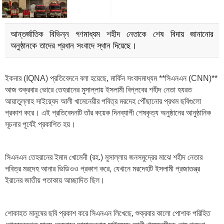
আন্তর্জাতিক বিভিন্ন গণমাধ্যম শহীদ নেতাকে শেষ বিদায় জানানোর
অনুষ্ঠানকে তাদের প্রধান সংবাদে স্থান দিয়েছে।
ইকনার (IQNA) প্রতিবেদনে বলা হয়েছে, মার্কিন সংবাদমাধ্যম **সিএনএন (CNN)**
আজ শুক্রবার ভোরে তেহরানের মুসাল্লায় ইসলামী বিপ্লবের শহীদ নেতা হযরত
আয়াতুল্লাহ সাইয়্যেদ আলী খামেনেয়ীর পবিত্র মরদেহ পৌঁছানোর প্রথম ছবিগুলো
প্রকাশ করে। এই প্রতিবেদনটি তাঁর কয়েক দিনব্যাপী শেষকৃত্য অনুষ্ঠানের আনুষ্ঠানিক
সূচনার পূর্বেই প্রকাশিত হয়।
সিএনএন তেহরানের ইমাম খোমেনী (রহ.) মুসাল্লায় জনসমুদ্রের মাঝে শহীদ নেতার
পবিত্র মরদেহ আনার ভিডিওও প্রকাশ করে, যেখানে মরদেহটি ইসলামী প্রজাতন্ত্র
ইরানের জাতীয় পতাকায় আচ্ছাদিত ছিল।
শোকাহত মানুষের ছবি প্রকাশ করে সিএনএন লিখেছে, শুক্রবার কালো পোশাক পরিহিত