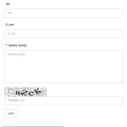
নাম
ই-মেল
* আপনার মন্তব্য