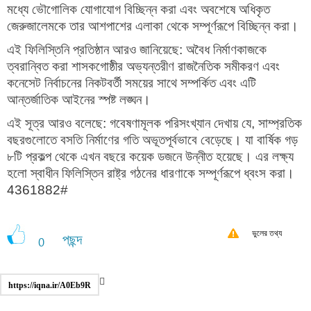
মধ্যে ভৌগোলিক যোগাযোগ বিচ্ছিন্ন করা এবং অবশেষে অধিকৃত
জেরুজালেমকে তার আশপাশের এলাকা থেকে সম্পূর্ণরূপে বিচ্ছিন্ন করা।
এই ফিলিস্তিনি প্রতিষ্ঠান আরও জানিয়েছে: অবৈধ নির্মাণকাজকে
ত্বরান্বিত করা শাসকগোষ্ঠীর অভ্যন্তরীণ রাজনৈতিক সমীকরণ এবং
কনেসেট নির্বাচনের নিকটবর্তী সময়ের সাথে সম্পর্কিত এবং এটি
আন্তর্জাতিক আইনের স্পষ্ট লঙ্ঘন।
এই সূত্র আরও বলেছে: গবেষণামূলক পরিসংখ্যান দেখায় যে, সাম্প্রতিক
বছরগুলোতে বসতি নির্মাণের গতি অভূতপূর্বভাবে বেড়েছে। যা বার্ষিক গড়
৮টি প্রকল্প থেকে এখন বছরে কয়েক ডজনে উন্নীত হয়েছে। এর লক্ষ্য
হলো স্বাধীন ফিলিস্তিন রাষ্ট্র গঠনের ধারণাকে সম্পূর্ণরূপে ধ্বংস করা।
4361882#
ভুলের তথ্য
পছন্দ
0
https://iqna.ir/A0Eb9R