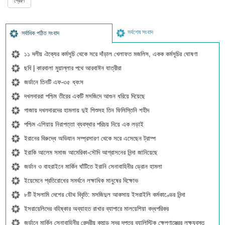
সর্বশেষ সংবাদ
সর্বাধিক পঠিত সংবাদ
১১ দলীয় ঐক্যের কর্মসূচি থেকে সরে দাঁড়াল খেলাফত মজলিস, একক কর্মসূচির ঘোষণা
ছবি | কারবালা মুয়াল্লার পথে আরবাঈন যাত্রীরা
জর্ডানে তিনটি এফ-৩৫ ধ্বংস
দখলদাররা পশ্চিম তীরের একটি মসজিদে আগুন ধরিয়ে দিয়েছে
গাজায় দখলদারদের হামলায় দুই শিশুসহ তিন ফিলিস্তিনি শহীদ
পশ্চিম এশিয়ায় নিরাপত্তা ব্যবস্থার পরিচয় নিয়ে এক লড়াই
ইরানের বিরুদ্ধে অভিযান সম্প্রসারণ থেকে সরে এসেছেন ট্রাম্প
ইরাকি আলেম সমাজ আমেরিকা-সৌদি আগ্রাসনের নিন্দা জানিয়েছে
জর্ডান ও বাহরাইনে মার্কিন ঘাঁটিতে ইরানি সেনাবাহিনীর ড্রোন হামলা
ইয়েমেনে প্রতিরোধের সমর্থনে লক্ষাধিক মানুষের বিক্ষোভ
৮টি ইসলামি দেশের যৌথ বিবৃতি: মসজিদুল আকসায় ইসরাইলি কর্মকাণ্ডের নিন্দা
ইসরায়েলিদের বহিষ্কার অব্যাহত রাখার ব্যাপারে মালয়েশিয়া বদ্ধপরিকর
জর্ডানে মার্কিন সেনাবাহিনীর কেন্দ্রীয় কমান্ড সদর দপ্তর ব্যালিস্টিক ক্ষেপণাস্ত্রের লক্ষ্যবস্তু