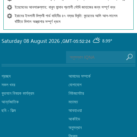
ইয়েমেনের আনসারুল্লাহ: বাবুল মান্দাব প্রণালী সৌদি জাহাজের জন্য সম্পূর্ণ বন্ধ
ইরানের ইসলামী বিপ্লবী গার্ড বাহিনীর ৪৭ নম্বর বিবৃতি: কুয়েতের আলি আল-সালেম
ঘাঁটিতে বিশাল অস্ত্রাগার সম্পূর্ণ ধ্বংস
Saturday 08 August 2026
,
GMT-05:52:24
8.99°
প্রচ্ছদ
আমাদের সম্পর্কে
সকল খবর
যোগাযোগ
কুরআন বিষয়ক কার্যক্রম
নিউজলেটার
আর্ন্তজাতিক
মতামত
ছবি‎ - ফিল্ম
আবহাওয়া
আর্কাইভ
অনুসন্ধান
লিংক্‌স