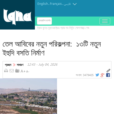
English
Français
.
.
فارسی
باز
ডেস্কটপ ভার্শন
و
بسته
کردن
তেল আবিবের নতুন পরিকল্পনা: ১৩টি নতুন
منو
ইহুদি বসতি নির্মাণ
12:43 - July 04, 2026
প্রচ্ছদ
সাধারণ
3479405
সংবাদ: