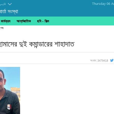
Thursday 06 A
فارسی
র্তা সংস্থা
ার্যক্রম
আর্ন্তজাতিক
ছবি‎ - ফিল্ম
ামাসের দুই কমান্ডারের শাহাদাত
3479418
সংবাদ: