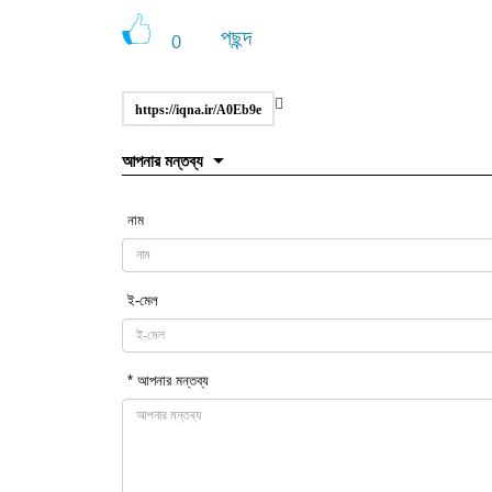
পছন্দ
0
https://iqna.ir/A0Eb9e
আপনার মন্তব্য
নাম
ই-মেল
* আপনার মন্তব্য