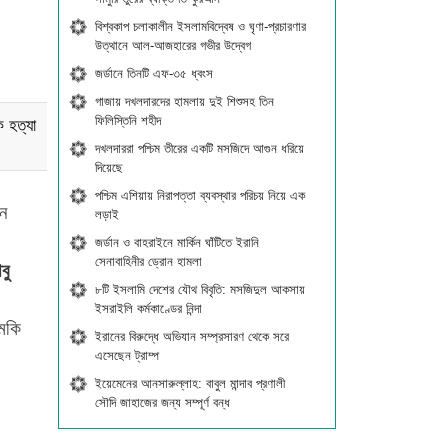
বিশ্বকাপ চলাকালীন ইসলামবিদ্বেষ ও ঘৃণা-প্রচারণার
উত্থানে আল-আজহারের গভীর উদ্বেগ
জর্ডানে তিনটি এফ-৩৫ ধ্বংস
গাজায় দখলদারদের হামলায় দুই শিশুসহ তিন
ফিলিস্তিনি শহীদ
ে হত্যা
দখলদাররা পশ্চিম তীরের একটি মসজিদে আগুন ধরিয়ে
দিয়েছে
পশ্চিম এশিয়ায় নিরাপত্তা ব্যবস্থার পরিচয় নিয়ে এক
ান
লড়াই
জর্ডান ও বাহরাইনে মার্কিন ঘাঁটিতে ইরানি
সেনাবাহিনীর ড্রোন হামলা
বু
৮টি ইসলামি দেশের যৌথ বিবৃতি: মসজিদুল আকসায়
ইসরাইলি কর্মকাণ্ডের নিন্দা
ুমকি
ইরানের বিরুদ্ধে অভিযান সম্প্রসারণ থেকে সরে
এসেছেন ট্রাম্প
ইয়েমেনের আনসারুল্লাহ: বাবুল মান্দাব প্রণালী
সৌদি জাহাজের জন্য সম্পূর্ণ বন্ধ