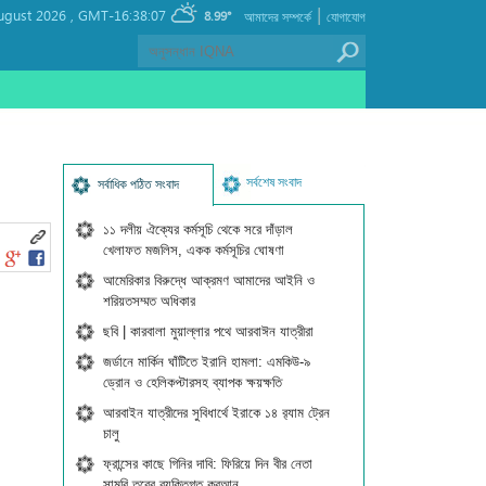
|
ugust 2026 ,
GMT-16:38:07
8.99°
আমাদের সম্পর্কে
যোগাযোগ
সর্বশেষ সংবাদ
সর্বাধিক পঠিত সংবাদ
১১ দলীয় ঐক্যের কর্মসূচি থেকে সরে দাঁড়াল
খেলাফত মজলিস, একক কর্মসূচির ঘোষণা
আমেরিকার বিরুদ্ধে আক্রমণ আমাদের আইনি ও
শরিয়তসম্মত অধিকার
ছবি | কারবালা মুয়াল্লার পথে আরবাঈন যাত্রীরা
জর্ডানে মার্কিন ঘাঁটিতে ইরানি হামলা: এমকিউ-৯
ড্রোন ও হেলিকপ্টারসহ ব্যাপক ক্ষয়ক্ষতি
আরবাইন যাত্রীদের সুবিধার্থে ইরাকে ১৪ র‍্যাম ট্রেন
চালু
ফ্রান্সের কাছে গিনির দাবি: ফিরিয়ে দিন বীর নেতা
সামুরি তুরের ব্যক্তিগত কুরআন