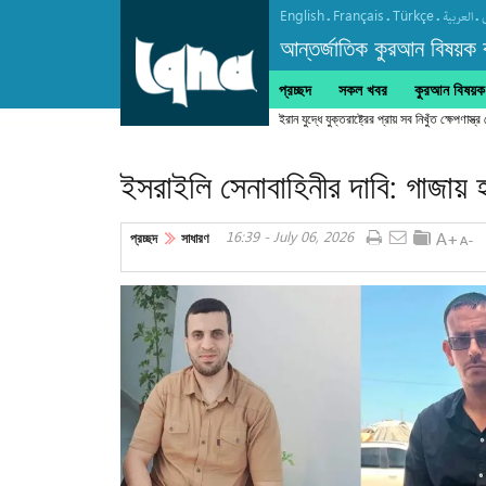
English
Français
Türkçe
.
.
.
.
العربیة
আন্তর্জাতিক কুরআন বিষয়ক বা
প্রচ্ছদ
সকল খবর
কুরআন বিষয়ক ক
ইসরাইলি সেনাবাহিনীর দাবি: গাজায় হ
16:39 - July 06, 2026
প্রচ্ছদ
সাধারণ