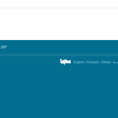
8.99°
.
.
.
عربیة
English
Français
Türkçe