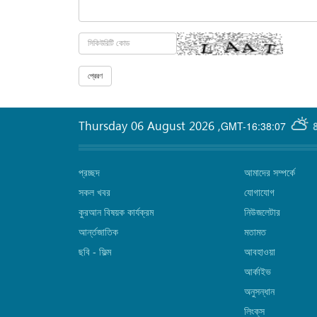
Thursday 06 August 2026
,
GMT-16:38:07
প্রচ্ছদ
আমাদের সম্পর্কে
সকল খবর
যোগাযোগ
কুরআন বিষয়ক কার্যক্রম
নিউজলেটার
আর্ন্তজাতিক
মতামত
ছবি‎ - ফিল্ম
আবহাওয়া
আর্কাইভ
অনুসন্ধান
লিংক্‌স