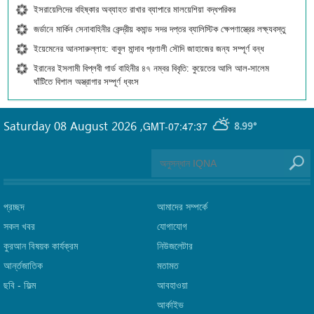
ইসরায়েলিদের বহিষ্কার অব্যাহত রাখার ব্যাপারে মালয়েশিয়া বদ্ধপরিকর
জর্ডানে মার্কিন সেনাবাহিনীর কেন্দ্রীয় কমান্ড সদর দপ্তর ব্যালিস্টিক ক্ষেপণাস্ত্রের লক্ষ্যবস্তু
ইয়েমেনের আনসারুল্লাহ: বাবুল মান্দাব প্রণালী সৌদি জাহাজের জন্য সম্পূর্ণ বন্ধ
ইরানের ইসলামী বিপ্লবী গার্ড বাহিনীর ৪৭ নম্বর বিবৃতি: কুয়েতের আলি আল-সালেম
ঘাঁটিতে বিশাল অস্ত্রাগার সম্পূর্ণ ধ্বংস
Saturday 08 August 2026
,
GMT-07:47:37
8.99°
প্রচ্ছদ
আমাদের সম্পর্কে
সকল খবর
যোগাযোগ
কুরআন বিষয়ক কার্যক্রম
নিউজলেটার
আর্ন্তজাতিক
মতামত
ছবি‎ - ফিল্ম
আবহাওয়া
আর্কাইভ