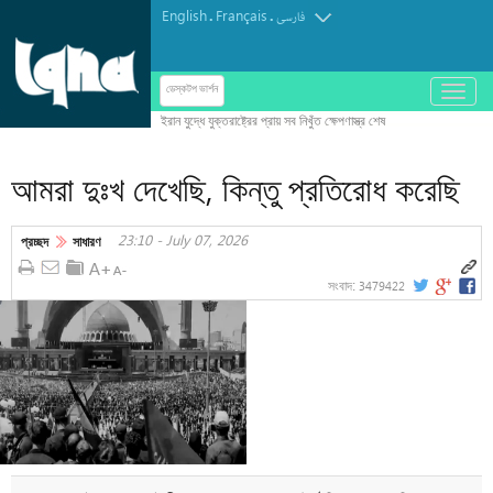
English
Français
.
.
فارسی
باز
ডেস্কটপ ভার্শন
و
بسته
کردن
আমরা দুঃখ দেখেছি, কিন্তু প্রতিরোধ করেছি
منو
23:10 - July 07, 2026
প্রচ্ছদ
সাধারণ
3479422
সংবাদ: