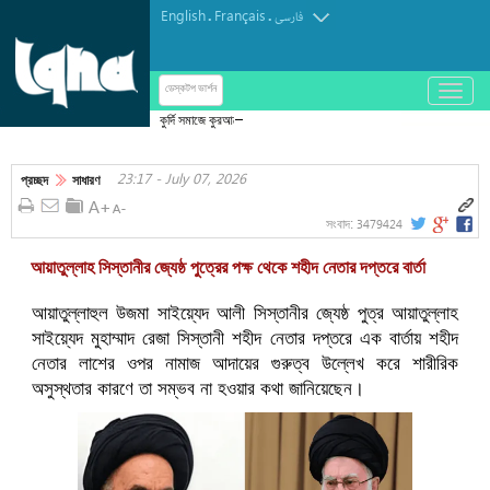
English
Français
.
.
فارسی
باز
ডেস্কটপ ভার্শন
و
কুর্দি সমাজে কুরআনের গভীর প্রভাব ও সাংস্কৃতিক
بسته
সহাবস্থানের অনন্য চিত্র
کردن
23:17 - July 07, 2026
منو
প্রচ্ছদ
সাধারণ
3479424
সংবাদ:
আয়াতুল্লাহ সিস্তানীর জ্যেষ্ঠ পুত্রের পক্ষ থেকে শহীদ নেতার দপ্তরে বার্তা
আয়াতুল্লাহুল উজমা সাইয়্যেদ আলী সিস্তানীর জ্যেষ্ঠ পুত্র আয়াতুল্লাহ
সাইয়্যেদ মুহাম্মাদ রেজা সিস্তানী শহীদ নেতার দপ্তরে এক বার্তায় শহীদ
নেতার লাশের ওপর নামাজ আদায়ের গুরুত্ব উল্লেখ করে শারীরিক
অসুস্থতার কারণে তা সম্ভব না হওয়ার কথা জানিয়েছেন।