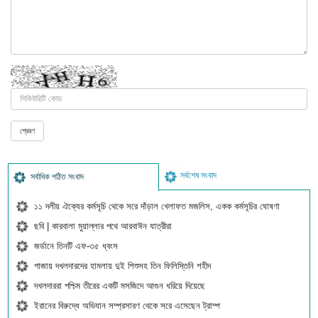
সর্বশেষ সংবাদ
সর্বাধিক পঠিত সংবাদ
১১ দলীয় ঐক্যের কর্মসূচি থেকে সরে দাঁড়াল খেলাফত মজলিস, একক কর্মসূচির ঘোষণা
ছবি | কারবালা মুয়াল্লার পথে আরবাঈন যাত্রীরা
জর্ডানে তিনটি এফ-৩৫ ধ্বংস
গাজায় দখলদারদের হামলায় দুই শিশুসহ তিন ফিলিস্তিনি শহীদ
দখলদাররা পশ্চিম তীরের একটি মসজিদে আগুন ধরিয়ে দিয়েছে
ইরানের বিরুদ্ধে অভিযান সম্প্রসারণ থেকে সরে এসেছেন ট্রাম্প