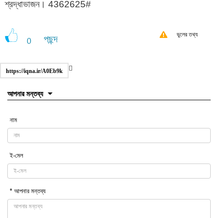
শ্রদ্ধাভাজন। 4362625#
ভুলের তথ্য
পছন্দ
0
https://iqna.ir/A0Eb9k
আপনার মন্তব্য
নাম
ই-মেল
* আপনার মন্তব্য