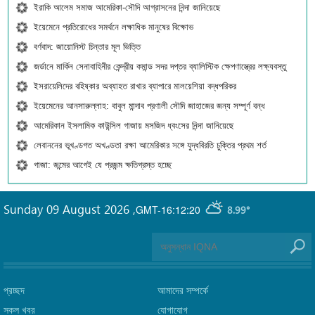
ইরাকি আলেম সমাজ আমেরিকা-সৌদি আগ্রাসনের নিন্দা জানিয়েছে
ইয়েমেনে প্রতিরোধের সমর্থনে লক্ষাধিক মানুষের বিক্ষোভ
বর্ণবাদ: জায়োনিস্ট চিন্তার মূল ভিত্তি
জর্ডানে মার্কিন সেনাবাহিনীর কেন্দ্রীয় কমান্ড সদর দপ্তর ব্যালিস্টিক ক্ষেপণাস্ত্রের লক্ষ্যবস্তু
ইসরায়েলিদের বহিষ্কার অব্যাহত রাখার ব্যাপারে মালয়েশিয়া বদ্ধপরিকর
ইয়েমেনের আনসারুল্লাহ: বাবুল মান্দাব প্রণালী সৌদি জাহাজের জন্য সম্পূর্ণ বন্ধ
আমেরিকান ইসলামিক কাউন্সিল গাজায় মসজিদ ধ্বংসের নিন্দা জানিয়েছে
লেবাননের ভূখণ্ডগত অখণ্ডতা রক্ষা আমেরিকার সঙ্গে যুদ্ধবিরতি চুক্তির প্রথম শর্ত
গাজা: জন্মের আগেই যে প্রজন্ম ক্ষতিগ্রস্ত হচ্ছে
Sunday 09 August 2026
,
GMT-16:12:20
8.99°
প্রচ্ছদ
আমাদের সম্পর্কে
সকল খবর
যোগাযোগ