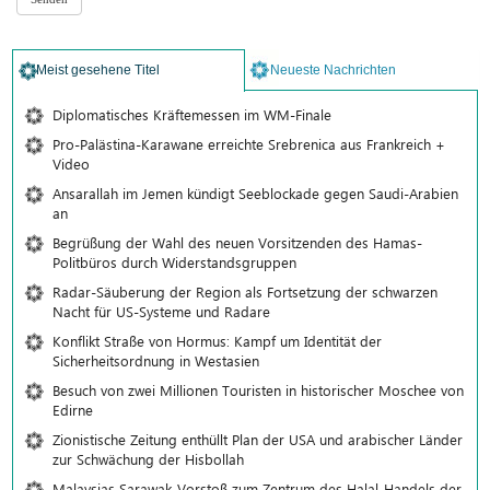
Meist gesehene Titel
Neueste Nachrichten
Diplomatisches Kräftemessen im WM-Finale
Pro-Palästina-Karawane erreichte Srebrenica aus Frankreich +
Video
Ansarallah im Jemen kündigt Seeblockade gegen Saudi-Arabien
an
Begrüßung der Wahl des neuen Vorsitzenden des Hamas-
Politbüros durch Widerstandsgruppen
Radar-Säuberung der Region als Fortsetzung der schwarzen
Nacht für US-Systeme und Radare
Konflikt Straße von Hormus: Kampf um Identität der
Sicherheitsordnung in Westasien
Besuch von zwei Millionen Touristen in historischer Moschee von
Edirne
Zionistische Zeitung enthüllt Plan der USA und arabischer Länder
zur Schwächung der Hisbollah
Malaysias Sarawak-Vorstoß zum Zentrum des Halal-Handels der