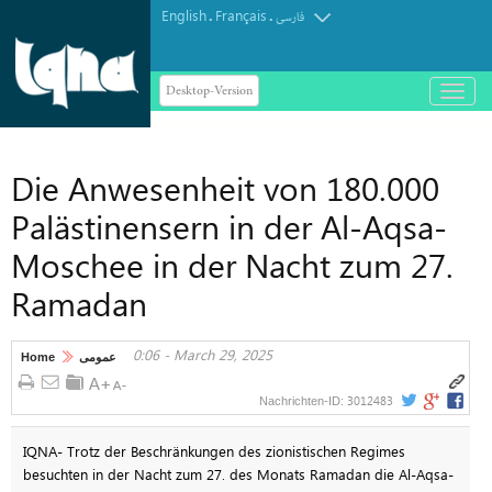
English
Français
.
.
فارسی
Desktop-Version
باز
و
بسته
کردن
Die Anwesenheit von 180.000
منو
Palästinensern in der Al-Aqsa-
Moschee in der Nacht zum 27.
Ramadan
0:06 - March 29, 2025
Home
عمومی
3012483
Nachrichten-ID:
IQNA- Trotz der Beschränkungen des zionistischen Regimes
besuchten in der Nacht zum 27. des Monats Ramadan die Al-Aqsa-