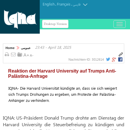
English
Français
.
.
فارسی
Desktop-Version
باز
و
بسته
کردن
23:43 - April 18, 2025
منو
Home
عمومی
3012614
Nachrichten-ID:
Reaktion der Harvard University auf Trumps Anti-
Palästina-Anfrage
IQNA- Die Harvard Universität kündigte an, dass sie sich weigert
sich Trumps Drohungen zu ergeben, um Proteste der Palästina-
Anhänger zu verhindern.
IQNA: US-Präsident Donald Trump drohte am Dienstag der
Harvard University die Steuerbefreiung zu kündigen und