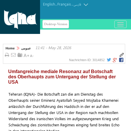
English
Français
.
.
فارسی
Desktop-Version
باز
و
بسته
کردن
11:41 - May 28, 2026
منو
Home
عمومی
3014852
Nachrichten-ID:
Umfangreiche mediale Resonanz auf Botschaft
des Oberhaupts zum Untergang der Stellung der
USA
Teheran (IQNA)- Die Botschaft zan die am Dienstag des
Oberhaupts seiner Eminenz Ayatollah Seyyed Mojtaba Khamenei
anlässlich der Durchführung des Haddsch in der er auf den
Untergang der Stellung der USA in der Region nach machtvollen
Widerstand des iranischen Volkes im aufgezwungenen Krieg und
Schwächung des zionistischen Regimes einging fand breites Echo
in den internationalen Medien.