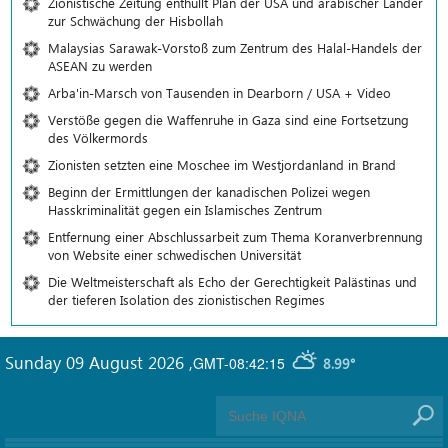
Zionistische Zeitung enthüllt Plan der USA und arabischer Länder
zur Schwächung der Hisbollah
Malaysias Sarawak-Vorstoß zum Zentrum des Halal-Handels der
ASEAN zu werden
Arba'in-Marsch von Tausenden in Dearborn / USA + Video
Verstöße gegen die Waffenruhe in Gaza sind eine Fortsetzung
des Völkermords
Zionisten setzten eine Moschee im Westjordanland in Brand
Beginn der Ermittlungen der kanadischen Polizei wegen
Hasskriminalität gegen ein Islamisches Zentrum
Entfernung einer Abschlussarbeit zum Thema Koranverbrennung
von Website einer schwedischen Universität
Die Weltmeisterschaft als Echo der Gerechtigkeit Palästinas und
der tieferen Isolation des zionistischen Regimes
Sunday 09 August 2026
,
GMT-08:42:15
8.99°