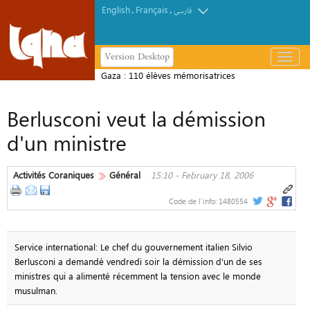
English
Français
.
.
فارسی
Version Desktop
باز
و
Gaza : 110 élèves mémorisatrices
بسته
récitent le Coran en une seule séance
کردن
Berlusconi veut la démission
منو
d'un ministre
Activités Coraniques
Général
15:10 - February 18, 2006
Code de l'info:
1480554
Service international: Le chef du gouvernement italien Silvio
Berlusconi a demandé vendredi soir la démission d'un de ses
ministres qui a alimenté récemment la tension avec le monde
musulman.