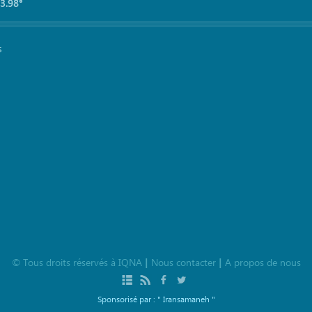
3.98°
s
©
Tous droits réservés à
IQNA
Nous contacter
A propos de nous
|
|
Sponsorisé par :
" Iransamaneh "