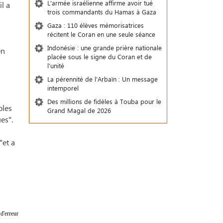
L'armée israélienne affirme avoir tué
il a
trois commandants du Hamas à Gaza
Gaza : 110 élèves mémorisatrices
récitent le Coran en une seule séance
Indonésie : une grande prière nationale
en
placée sous le signe du Coran et de
l’unité
La pérennité de l'Arbaïn : Un message
intemporel
Des millions de fidèles à Touba pour le
ples
Grand Magal de 2026
es".
"et a
d'erreur