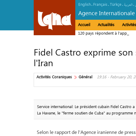
English
Français
Türkçe
.
.
.
.
العربیة
Agence Internationale
Accueil
Actualités
Activit
120 pays répondent à l’appel du
Fidel Castro exprime son
l'Iran
Activités Coraniques
Général
19:16 - February 20, 
Service international: Le président cubain Fidel Castr
La Havane, le "ferme soutien de Cuba" au programme nuc
Selon le rapport de l'Agence iranienne de press