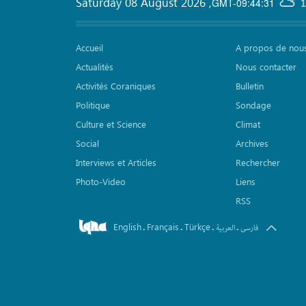
Saturday 08 August 2026
,
GMT-09:44:31
1
Accueil
A propos de nou
Actualités
Nous contacter
Activités Coraniques
Bulletin
Politique
Sondage
Culture et Science
Climat
Social
Archives
Interviews et Articles
Rechercher
Photo-Video
Liens
RSS
English
Français
Türkçe
.
.
.
.
فارسی
العربیة