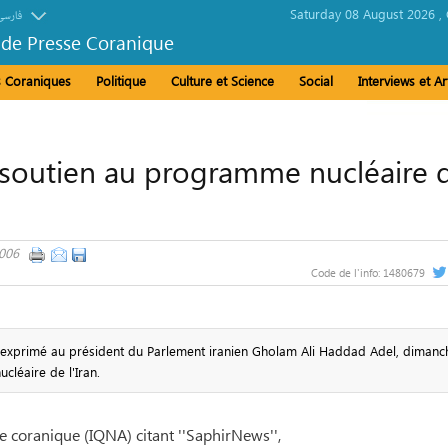
Saturday 08 August 2026 ,
فارسی
 de Presse Coranique
és Coraniques
Politique
Culture et Science
Social
Interviews et Ar
 Prix international du Coran de Dubaï
 soutien au programme nucléaire 
2006
Code de l'info:
1480679
o a exprimé au président du Parlement iranien Gholam Ali Haddad Adel, dimanc
léaire de l'Iran.
e coranique (IQNA) citant ''SaphirNews'',