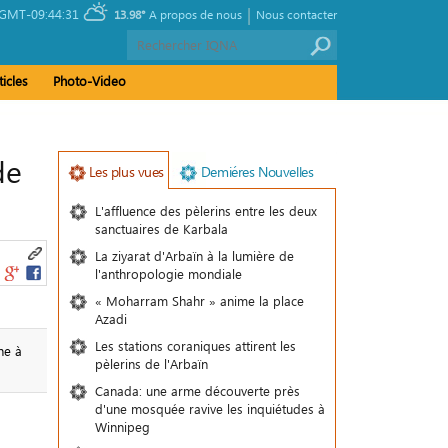
|
GMT-09:44:31
13.98°
A propos de nous
Nous contacter
ticles
Photo-Video
de
Les plus vues
Demiéres Nouvelles
L'affluence des pèlerins entre les deux
sanctuaires de Karbala
La ziyarat d'Arbaïn à la lumière de
l'anthropologie mondiale
« Moharram Shahr » anime la place
Azadi
Les stations coraniques attirent les
he à
pèlerins de l'Arbaïn
Canada: une arme découverte près
d'une mosquée ravive les inquiétudes à
Winnipeg