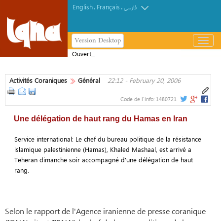
English
Français
.
.
فارسی
Version Desktop
باز
و
Ouverture de la 46e édition du
بسته
Concours international du Saint Coran
کردن
à La Mecque
Activités Coraniques
Général
22:12 - February 20, 2006
منو
Code de l'info:
1480721
Une délégation de haut rang du Hamas en Iran
Service international: Le chef du bureau politique de la résistance
islamique palestinienne (Hamas), Khaled Mashaal, est arrivé a
Teheran dimanche soir accompagné d'une délégation de haut
rang.
Selon le rapport de l'Agence iranienne de presse coranique