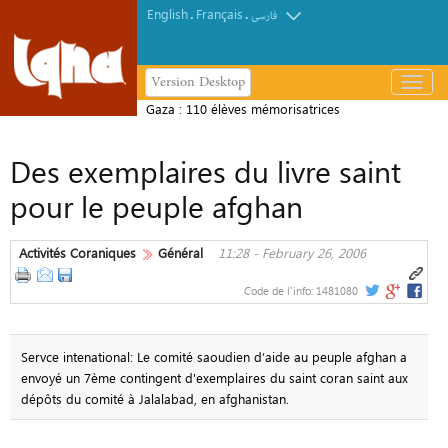
English
Français
.
.
فارسی
Version Desktop
باز
و
Gaza : 110 élèves mémorisatrices
بسته
récitent le Coran en une seule séance
کردن
Des exemplaires du livre saint
منو
pour le peuple afghan
Activités Coraniques
Général
11:28 - February 26, 2006
Code de l'info:
1481080
Servce intenational: Le comité saoudien d’aide au peuple afghan a
envoyé un 7ème contingent d'exemplaires du saint coran saint aux
dépôts du comité à Jalalabad, en afghanistan.