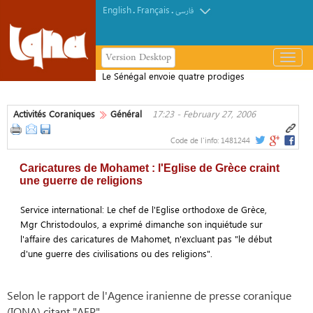
English
Français
.
.
فارسی
Version Desktop
باز
و
Le Sénégal envoie quatre prodiges
بسته
au concours international Roi Abdoul
کردن
Aziz
Activités Coraniques
Général
17:23 - February 27, 2006
منو
Code de l'info:
1481244
Caricatures de Mohamet : l'Eglise de Grèce craint
une guerre de religions
Service international: Le chef de l'Eglise orthodoxe de Grèce,
Mgr Christodoulos, a exprimé dimanche son inquiétude sur
l'affaire des caricatures de Mahomet, n'excluant pas "le début
d'une guerre des civilisations ou des religions".
Selon le rapport de l'Agence iranienne de presse coranique
(IQNA) citant "AFP",