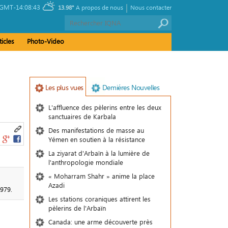
|
GMT-14:08:43
13.98°
A propos de nous
Nous contacter
ticles
Photo-Video
Les plus vues
Demiéres Nouvelles
L'affluence des pèlerins entre les deux
sanctuaires de Karbala
Des manifestations de masse au
Yémen en soutien à la résistance
La ziyarat d'Arbaïn à la lumière de
l'anthropologie mondiale
« Moharram Shahr » anime la place
Azadi
1979.
Les stations coraniques attirent les
pèlerins de l'Arbaïn
Canada: une arme découverte près