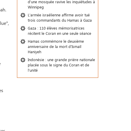
d'une mosquée ravive les inquiétudes à
Winnipeg
ah.
L'armée israélienne affirme avoir tué
trois commandants du Hamas à Gaza
lue",
Gaza : 110 élèves mémorisatrices
récitent le Coran en une seule séance
Hamas commémore le deuxième
anniversaire de la mort d'Ismaïl
Haniyeh
Indonésie : une grande prière nationale
e
placée sous le signe du Coran et de
l’unité
es
res