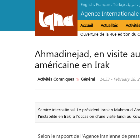
English
Français
Türkçe
.
.
.
.
العربیة
Agence Internationale
Accueil
Actualités
Activit
Ouverture de la 46e édition du 
Ahmadinejad, en visite au
américaine en Irak
Activités Coraniques
Général
14:53 - February 28, 
Service international: Le président iranien Mahmoud Ah
l'instabilité en Irak, à l'occasion d'une visite lundi au K
Selon le rapport de l'Agence iranienne de pres