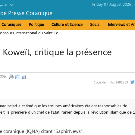
Friday 07 August 2026 ,
فارسی
 de Presse Coranique
és Coraniques
Politique
Culture et Science
Social
Interviews et Ar
Concours international du Saint Coran à La Mecque
 Koweït, critique la présence
2006
Code de l'info:
1481269
madinejad a estimé que les troupes américaines étaient responsables de
oweït, la première d'un chef de l'Etat iranien depuis la révolution islamique de 
se coranique (IQNA) citant "SaphirNews",