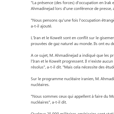
"La présence (des forces) d'occupation en Irak es
Ahmadinejad lors d'une conférence de presse, 
"Nous pensons qu'une fois l'occupation étrangè
a-t-il ajouté.
L'Iran et le Koweït sont en conflit sur le gise
prouvées de gaz naturel au monde. Ils ont eu d
A ce sujet, M. Ahmadinejad a indiqué que les pr
l'Iran et le Koweït progressent. Il n'existe auc
résolus", a-t-il dit. "Mais cela nécessite des étu
Sur le programme nucléaire iranien, M. Ahmad
nucléaires.
"Nous sommes ceux qui appellent à faire du M
nucléaires", a-t-il dit.
Quelque 25.000 militaires américains sont statio