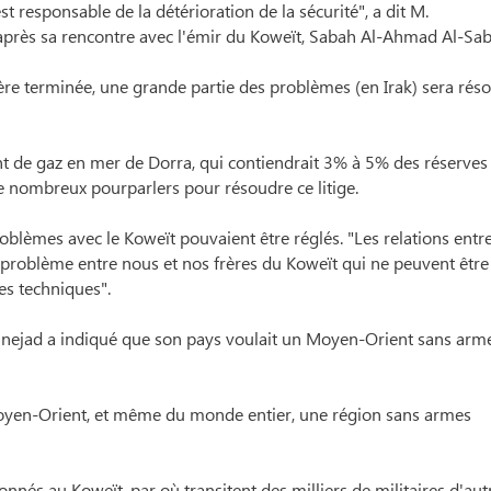
t responsable de la détérioration de la sécurité", a dit M.
après sa rencontre avec l'émir du Koweït, Sabah Al-Ahmad Al-Sab
re terminée, une grande partie des problèmes (en Irak) sera réso
ment de gaz en mer de Dorra, qui contiendrait 3% à 5% des réserves
e nombreux pourparlers pour résoudre ce litige.
oblèmes avec le Koweït pouvaient être réglés. "Les relations entr
un problème entre nous et nos frères du Koweït qui ne peuvent être
des techniques".
inejad a indiqué que son pays voulait un Moyen-Orient sans arm
oyen-Orient, et même du monde entier, une région sans armes
nnés au Koweït, par où transitent des milliers de militaires d'aut