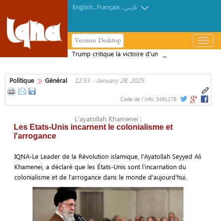
English
Français
.
.
فارسی
Version Desktop
باز
و
Trump critique la victoire d’un
بسته
candidat pro-palestinien lors de la
کردن
primaire démocrate du Michigan
Politique
Général
12:53 - January 28, 2025
منو
Code de l'info:
3491178
L'ayatollah Khamenei :
Les Etats-Unis incarnent le colonialisme et
l'arrogance
IQNA-Le Leader de la Révolution islamique, l'Ayatollah Seyyed Ali
Khamenei, a déclaré que les États-Unis sont l’incarnation du
colonialisme et de l'arrogance dans le monde d'aujourd'hui.