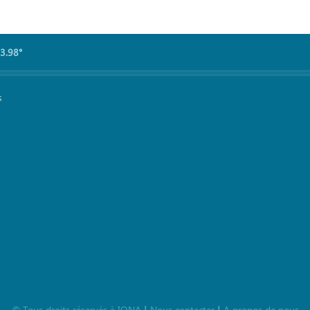
3.98°
s
©
Tous droits réservés à
IQNA
Nous contacter
A propos de nous
|
|