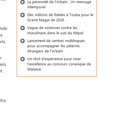
La pérennité de l'Arbaïn : Un message
intemporel
Des millions de fidèles à Touba pour le
Grand Magal de 2026
ande
Vague de violences contre les
musulmans dans le sud du Népal
es
Lancement de centres multilingues
its
pour accompagner les pèlerins
étrangers de l'Arbaïn
n
Un récit d’expérience pour viser
tels
l’excellence au concours coranique de
Malaisie
et
tra