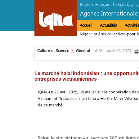
English
Français
Türkçe
.
.
.
.
العربیة
Agence Internationale
Accueil
Actualités
Activit
Niger : prières collectives pour l
Culture et Science
Général
6:16 - April 29, 2025
Le marché halal indonésien : une opportunit
entreprises vietnamiennes
IQNA-Le 28 avril 2025, un atelier sur la coopération dans 
Vietnam et l'Indonésie s'est tenu à Ho Chi Minh-Ville, so
de ce marché.
Selon le site vietnam.vn, avec ses 280 millions