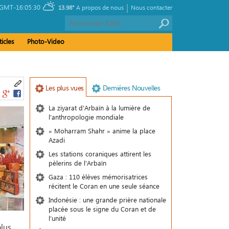
|
GMT-16:05:30
13.98°
A propos de nous
Nous contacter
ticles
Photo-Video
Les plus vues
Demiéres Nouvelles
La ziyarat d'Arbaïn à la lumière de
l'anthropologie mondiale
« Moharram Shahr » anime la place
Azadi
Les stations coraniques attirent les
pèlerins de l'Arbaïn
Gaza : 110 élèves mémorisatrices
récitent le Coran en une seule séance
Indonésie : une grande prière nationale
placée sous le signe du Coran et de
l’unité
plus