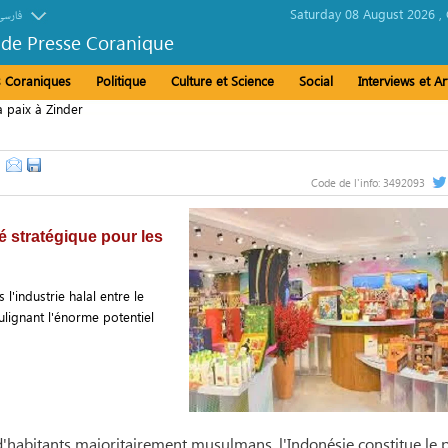
Saturday 08 August 2026 ,
فارسی
 de Presse Coranique
és Coraniques
Politique
Culture et Science
Social
Interviews et Ar
a paix à Zinder
Code de l'info:
3492093
é stratégique pour les
l'industrie halal entre le
ulignant l'énorme potentiel
 d'habitants majoritairement musulmans, l'Indonésie constitue le 