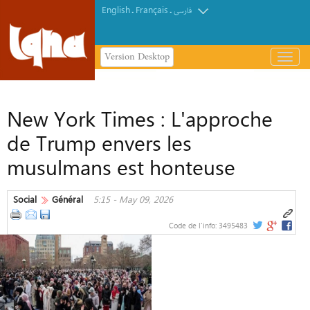
English
Français
.
.
فارسی
Version Desktop
باز
و
Bangladesh : un adolescent hindou
بسته
arrêté après une publication jugée
کردن
New York Times : L'approche
offensante envers la Kaaba
منو
de Trump envers les
musulmans est honteuse
Social
Général
5:15 - May 09, 2026
Code de l'info:
3495483