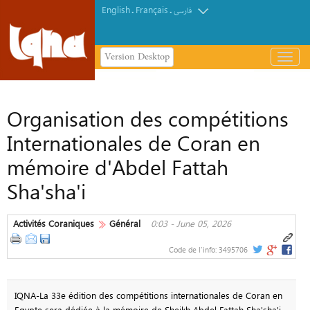
English
Français
.
.
فارسی
Version Desktop
باز
و
بسته
کردن
Organisation des compétitions
منو
Internationales de Coran en
mémoire d'Abdel Fattah
Sha'sha'i
Activités Coraniques
Général
0:03 - June 05, 2026
Code de l'info:
3495706
IQNA-La 33e édition des compétitions internationales de Coran en
Egypte sera dédiée à la mémoire de Sheikh Abdel Fattah Sha'sha'i,